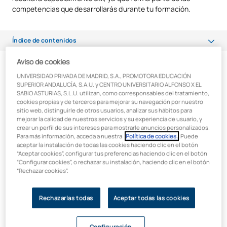
competencias que desarrollarás durante tu formación.
Índice de contenidos
Aviso de cookies
¿Qué es el tráfico de red?
¿Qué es el tráfico de red?
UNIVERSIDAD PRIVADA DE MADRID, S.A., PROMOTORA EDUCACIÓN
¿En qué consiste un análisis de tráfico de red?
SUPERIOR ANDALUCÍA, S.A.U. y CENTRO UNIVERSITARIO ALFONSO X EL
SABIO ASTURIAS, S.L.U. utilizan, como corresponsables del tratamiento,
Antes de hablar de análisis, conviene aclarar un concepto
cookies propias y de terceros para mejorar su navegación por nuestro
¿Para qué sirve el análisis de tráfico de red?
básico:
el tráfico de red
.
sitio web, distinguirle de otros usuarios, analizar sus hábitos para
Se trata del conjunto de datos que circulan a través de una
mejorar la calidad de nuestros servicios y su experiencia de usuario, y
¿Qué es el análisis del flujo de tráfico en redes?
crear un perfil de sus intereses para mostrarle anuncios personalizados.
red en un momento dado. Cada vez que envías un correo,
Para más información, acceda a nuestra
Política de cookies.
. Puede
reproduces un vídeo en streaming o descargas un archivo,
Herramientas más utilizadas para el análisis de tráfico de red
aceptar la instalación de todas las cookies haciendo clic en el botón
esos datos viajan en forma de paquetes a través de routers,
“Aceptar cookies”, configurar tus preferencias haciendo clic en el botón
La importancia del análisis de tráfico de red en la ciberseguridad
switches y otros dispositivos.
“Configurar cookies”, o rechazar su instalación, haciendo clic en el botón
“Rechazar cookies”.
Conexión con tu futuro profesional en ASIR
Podríamos compararlo con el tráfico de coches en una ciudad:
algunos vehículos son ligeros y rápidos, otros más pesados y
Rechazarlas todas
Aceptar todas las cookies
lentos; algunos llevan mercancía crítica, y otros simplemente
circulan sin urgencia. Lo mismo ocurre con los datos:
no todo
el tráfico tiene la misma importancia ni el mismo nivel de
Configuración