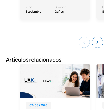
Inicio:
Duración:
Inicio:
Septiembre
2 años
Septi
Artículos relacionados
07 / 08 / 2026
25 