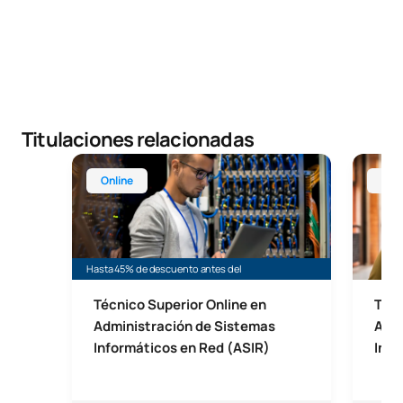
Titulaciones relacionadas
Técnico Superior Online en Administración de Sis
Técnico
Online
Mad
Hasta 45% de descuento antes del
Técnico Superior Online en
Técn
Administración de Sistemas
Admi
Informáticos en Red (ASIR)
Info