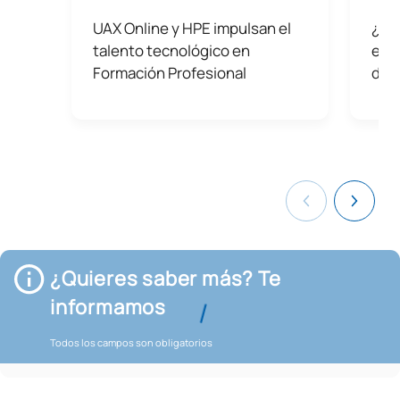
UAX Online y HPE impulsan el
¿Qu
talento tecnológico en
es 
Formación Profesional
dife
¿Quieres saber más? Te
informamos
Todos los campos son obligatorios