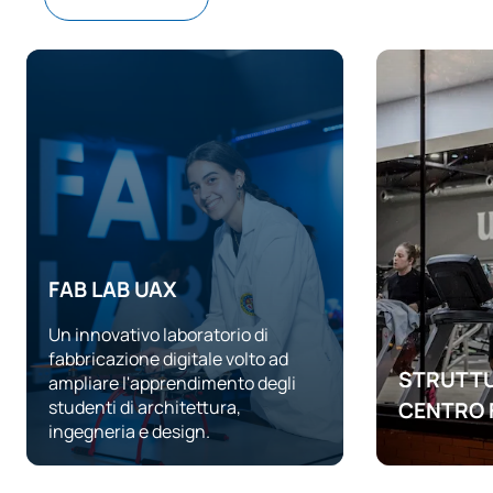
C0242603
Meccanica e onde I
OB
6
TOTALE:
36
SECONDO TRIMESTRE
Codice
Soggetti
Carattere*
ECTS
FAB LAB UAX
C0242305
Calcolo integrale
FB
6
Un innovativo laboratorio di
Comunicazione tecnica in
fabbricazione digitale volto ad
STRUTTU
C0242306
inglese / Technical
FB
6
ampliare l'apprendimento degli
Communication in English
studenti di architettura,
CENTRO 
ingegneria e design.
Un club spo
Equazioni alle derivate
C0242307
OB
6
universitari
parziali