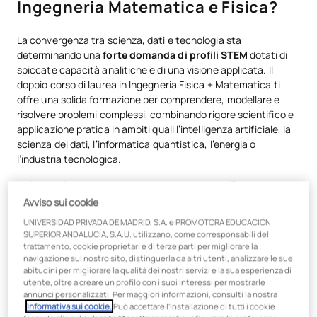
Ingegneria Matematica e Fisica?
La convergenza tra scienza, dati e tecnologia sta
determinando una
forte domanda di profili STEM
dotati di
spiccate capacità analitiche e di una visione applicata. Il
doppio corso di laurea in Ingegneria Fisica + Matematica ti
offre una solida formazione per comprendere, modellare e
risolvere problemi complessi, combinando rigore scientifico e
applicazione pratica in ambiti quali l’intelligenza artificiale, la
scienza dei dati, l’informatica quantistica, l’energia o
l’industria tecnologica.
Inoltre, svilupperai competenze strategiche nell’uso dei dati
per il processo decisionale e una visione orientata
Avviso sui cookie
all’innovazione e al contesto imprenditoriale.
UNIVERSIDAD PRIVADA DE MADRID, S.A. e PROMOTORA EDUCACIÓN
SUPERIOR ANDALUCÍA, S.A.U. utilizzano, come corresponsabili del
Durante il doppio corso di laurea:
trattamento, cookie proprietari e di terze parti per migliorare la
navigazione sul nostro sito, distinguerla da altri utenti, analizzare le sue
Parteciperai a
progetti reali di innovazione e ricerca
con
abitudini per migliorare la qualità dei nostri servizi e la sua esperienza di
le aziende, come lo sviluppo di un gemello virtuale in
utente, oltre a creare un profilo con i suoi interessi per mostrarle
annunci personalizzati. Per maggiori informazioni, consulti la nostra
collaborazione con
Avanade by Microsoft
.
Informativa sui cookie.
Può accettare l'installazione di tutti i cookie