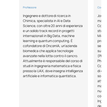
Simulazione dei sistemi
C0442303
logistici / Simulation of
OB
6
Professore
Coordin
Logistics Systems
Ingegnere e dottore di ricerca in
José A
Chimica, specialista in AI e Data
materi
Science, con oltre 20 anni di esperienza
Compl
TOTALE:
30
e un solido track record in progetti
studi,
internazionali in Big Data, machine
Microe
learning e quantum computing. È
propri
SECONDO TRIMESTRE
cofondatore di OncomIA, un'azienda
semico
biomedica che applica tecnologie
su riv
Codice
Soggetti
Carattere*
ECTS
avanzate nella lotta contro il cancro.
(Physi
Attualmente è responsabile del corso di
Physic
studi in Ingegneria matematica e fisica
Come d
Laboratorio sperimentale II
C0342603
OB
6
presso la UAX, dove insegna intelligenza
di esp
/ Experimental Laboratory II
artificiale e informatica quantistica.
soprat
attual
materi
C0442304
Scienza dei big data
OB
6
numeri
coordi
Pianificazione e gestione
Ingeg
dei ti
dei progetti di ingegneria