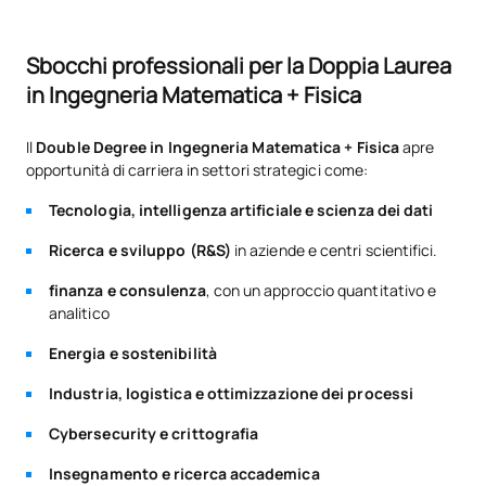
Tecniche di ottimizzazione
C0342303
OB
6
Sbocchi professionali per la Doppia Laurea
e controllo
in Ingegneria Matematica + Fisica
Variabile complessa e
C0342304
OB
6
Il
Double Degree in Ingegneria Matematica + Fisica
apre
analisi di Fourier
opportunità di carriera in settori strategici come:
Tecnologia, intelligenza artificiale e scienza dei dati
TOTALE:
36
Ricerca e sviluppo (R&S)
in aziende e centri scientifici.
finanza e consulenza
, con un approccio quantitativo e
SECONDO TRIMESTRE
analitico
Codice
Soggetti
Carattere*
ECTS
Energia e sostenibilità
Industria, logistica e ottimizzazione dei processi
C0242605
Elettromagnetismo II
OB
6
Cybersecurity e crittografia
Laboratorio sperimentale I /
Insegnamento e ricerca accademica
C0242606
OB
6