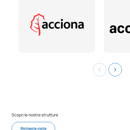
Codice
Soggetti
Carattere*
ECTS
C0242300
Calcolo differenziale
FB
6
Equazioni differenziali ed
C0242301
OB
6
equazioni alle differenze
Statistica applicata /
C0242302
OB
6
Applied Statistics
Strutture dei dati e
C0242303
algoritmi II / Data Structures
OB
6
and Algorithms II
Scopri le nostre strutture
Geometria differenziale e
C0242304
OB
6
applicazioni
Richiesta visita