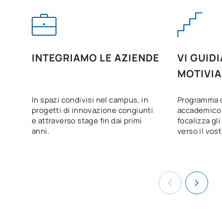
TOTALE:
12
Quinta classe
INTEGRIAMO LE AZIENDE
VI GUID
MOTIVI
PRIMO TRIMESTRE
In spazi condivisi nel campus, in
Programma d
Codice
Soggetti
Carattere*
ECTS
progetti di innovazione congiunti
accademico 
e attraverso stage fin dai primi
focalizza gli 
C0342600
Elettronica
OB
6
anni.
verso il vost
C0342604
Ottica/Optics
OB
6
C0342606
Fisica dello stato solido
OB
6
Fisica statistica/Statistical
C0342607
OB
6