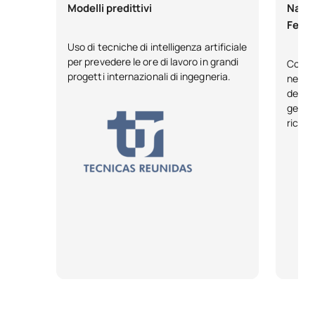
Navi 
Modelli predittivi
Fenic
Uso di tecniche di intelligenza artificiale
per prevedere le ore di lavoro in grandi
Collab
progetti internazionali di ingegneria.
nel ca
dell'i
gener
ricono