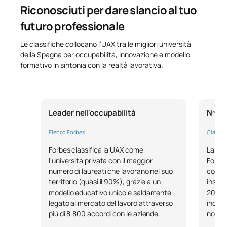
Riconosciuti per dare slancio al tuo
futuro professionale
Elenco delle materie opzionali
Le classifiche collocano l’UAX tra le migliori università
SECONDO TRIMESTRE
della Spagna per occupabilità, innovazione e modello
formativo in sintonia con la realtà lavorativa.
Codice
Soggetti
Carattere*
ECTS
Analisi matematica
Leader nell'occupabilità
Nº1 n
C0442331
finanziaria / Financial
OP
6
Mathematical Analysis
Elenco Forbes
Classifi
Forbes classifica la UAX come
La pre
Visualizzazione dei dati /
l'università privata con il maggior
Fondaz
C0442332
OP
6
Data Visualization
numero di laureati che lavorano nel suo
come l
territorio (quasi il 90%), grazie a un
inseri
modello educativo unico e saldamente
2023, 
C0442333
Tirocini esterni
OP
12
legato al mercato del lavoro attraverso
incent
più di 8.800 accordi con le aziende.
nostri