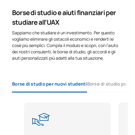
physics
Borse di studio e aiuti finanziari per
Laboratorio sperimentale III
studiare all’UAX
C0442604
/ Experimental Laboratory
OB
6
III
Sappiamo che studiare è un investimento. Per questo
vogliamo eliminare gli ostacoli economici e renderti le
cose più semplici. Compila il modulo e scopri, con l’aiuto
TOTALE:
30
dei nostri consulenti, le borse di studio, gli accordi e gli
aiuti personalizzati più adatti alla tua situazione.
SECONDO TRIMESTRE
Borse di studio per nuovi studenti
Borse di studio per s
Codice
Soggetti
Carattere*
ECTS
C0442600
Tesi di laurea triennale
OB
12
C0442602
Struttura della materia
OB
6