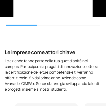
JCDecaux Spagna
Fondamenti matematici
C0142308
FB
6
dell'ingegneria II
Gruppo Havas Media
Società di consulenza tecnica e tecnologica leader nel
settore
Logica e matematica
C0142309
OB
6
discreta
Un'opportunità per
collegare la teoria alla pratica
, lavorare
in team di professionisti e migliorare il proprio profilo
scientifico e tecnologico in un mercato globale altamente
C0142608
Fondamenti di chimica
FB
6
competitivo.
Le imprese come attori chiave
Tecniche sperimentali di
C0142609
FB
6
base
Le aziende fanno parte della tua quotidianità nel
campus. Parteciperai a progetti di innovazione, otterrai
la certificazione delle tue competenze e ti verranno
TOTALE:
42
offerti tirocini fin dal primo anno. Aziende come
Avanade, CIMPA o Sener stanno già sviluppando talenti
e progetti insieme ai nostri studenti.
Secondo anno
PRIMO TRIMESTRE