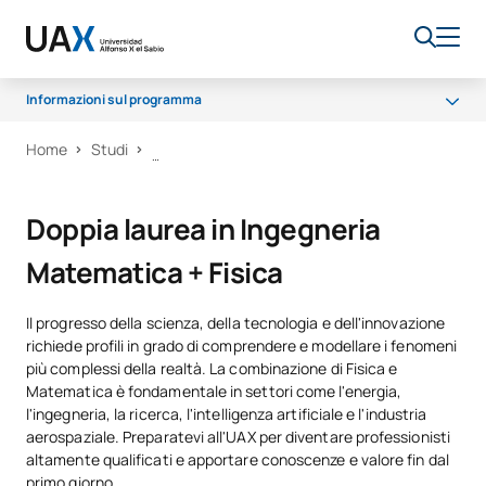
Informazioni sul programma
Home
Studi
Perché UAX
Programma
Doppia laurea in Ingegneria
Strutture
Matematica + Fisica
Opportunità di carriera
Sala dei professori
Il progresso della scienza, della tecnologia e dell'innovazione
Borse di studio
richiede profili in grado di comprendere e modellare i fenomeni
più complessi della realtà. La combinazione di Fisica e
Matematica è fondamentale in settori come l'energia,
l'ingegneria, la ricerca, l'intelligenza artificiale e l'industria
aerospaziale. Preparatevi all'UAX per diventare professionisti
altamente qualificati e apportare conoscenze e valore fin dal
primo giorno.