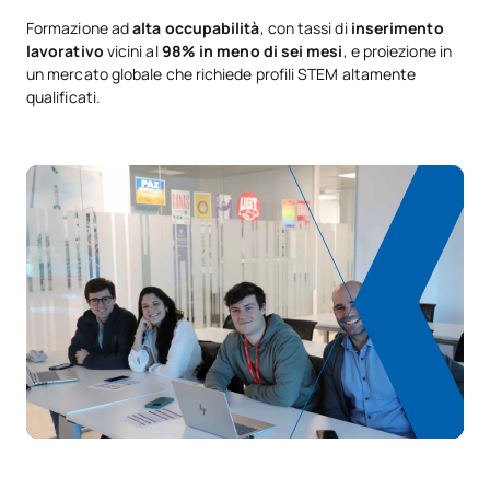
Experimental Laboratory I
Formazione ad
alta occupabilità
, con tassi di
inserimento
lavorativo
vicini al
98% in meno di sei mesi
, e proiezione in
C0342305
Calcolo stocastico
OB
6
un mercato globale che richiede profili STEM altamente
qualificati.
Crittografia e sicurezza /
C0342306
OB
6
Cryptography and Security
Gestione dei dati / Data
C0342307
OB
6
Management
Simulazione numerica /
C0342308
OB
6
Numerical Simulation
C0342309
Intelligenza artificiale
OB
6
TOTALE:
42