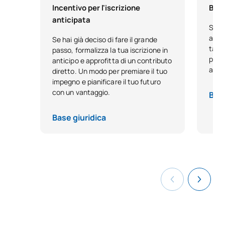
Introduzione all'informatica
Incentivo per l'iscrizione
Bors
e all'informazione
anticipata
C0442605
quantistica / Introduction
OB
6
Se h
to quantum computing and
acca
Se hai già deciso di fare il grande
tale
information
passo, formalizza la tua iscrizione in
pensa
anticipo e approfitta di un contributo
anno
diretto. Un modo per premiare il tuo
C0442606
Tirocini accademici esterni
OB
6
impegno e pianificare il tuo futuro
con un vantaggio.
Base
TOTALE:
30
Base giuridica
MATERIE OPZIONALI
Codice
Soggetti
Carattere*
ECTS
N/A
Corso facoltativo
OP
6
TOTALE:
6