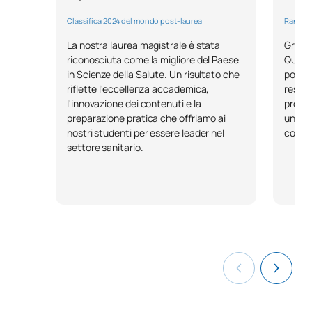
Classifica 2024 del mondo post-laurea
Ranking
La nostra laurea magistrale è stata
Gracia
riconosciuta come la migliore del Paese
Quirón
in Scienze della Salute. Un risultato che
por ge
riflette l'eccellenza accademica,
respon
l'innovazione dei contenuti e la
profes
preparazione pratica che offriamo ai
una fo
nostri studenti per essere leader nel
conect
settore sanitario.