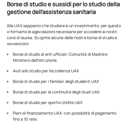
Borse di studio e sussidi per lo studio della
Profilo di ammissione
Il Dipartimento Ammissioni dell’UAX, in coordinamento con la
gestione dell'assistenza sanitaria
Direzione degli Studi, sarà l’organo incaricato della gestione e
Il profilo di accesso raccomandato per frequentare questo
della valutazione delle domande di ammissione al corso. In
Master è quello dei candidati in possesso di un titolo di studio
caso di dubbi o reclami, il fascicolo sarà sottoposto al
Alla UAX sappiamo che studiare è un investimento, per questo
affine alle Scienze della Salute.
Consiglio di Facoltà/Scuola a cui fa capo questo Master
vi forniamo le agevolazioni necessarie per accedere ai nostri
universitario.
corsi di laurea. Scoprite alcune delle nostre borse di studio e
sovvenzioni:
La commissione incaricata dell’ammissione sarà composta
da: personale responsabile del Dipartimento Ammissioni
Borse di studio di enti ufficiali: Comunità di Madrid e
dell’UAX, personale tecnico del Dipartimento Ammissioni e il
Ministero dell'Istruzione.
Direttore degli studi o un membro del personale accademico
da lui delegato.
Aiuti allo studio per l'eccellenza UAX
Borse di studio per i familiari degli studenti UAX
Borse di studio per la continuità degli studi UAX
Borse di studio per sportivi d'élite UAX
Piani di finanziamento UAX: con possibilità di pagamento
fino a 10 rate.