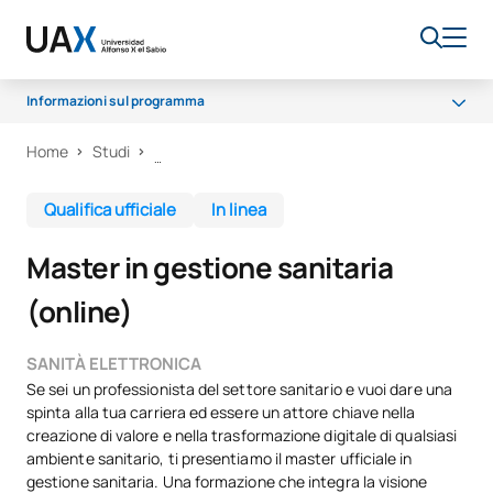
Informazioni sul programma
Home
Studi
Programma
Sala dei professori
Qualifica ufficiale
In linea
Accesso e ammissione
Master in gestione sanitaria
Borse di studio e aiuti finanziari
(online)
Opportunità lavorative
Qualità
SANITÀ ELETTRONICA
Se sei un professionista del settore sanitario e vuoi dare una
spinta alla tua carriera ed essere un attore chiave nella
creazione di valore e nella trasformazione digitale di qualsiasi
ambiente sanitario, ti presentiamo il master ufficiale in
gestione sanitaria.
Una formazione che integra la visione