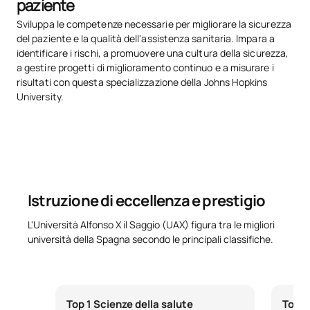
paziente
TOTALE:
24
Sviluppa le competenze necessarie per migliorare la sicurezza
del paziente e la qualità dell'assistenza sanitaria. Impara a
identificare i rischi, a promuovere una cultura della sicurezza,
*Carattere: FB:Formazione di base, Ob: Obbligatorio, Op:
a gestire progetti di miglioramento continuo e a misurare i
Opzionale
risultati con questa specializzazione della Johns Hopkins
University.
Istruzione di eccellenza e prestigio
L'Università Alfonso X il Saggio (UAX) figura tra le migliori
università della Spagna secondo le principali classifiche.
Top 1 Scienze della salute
Top 3