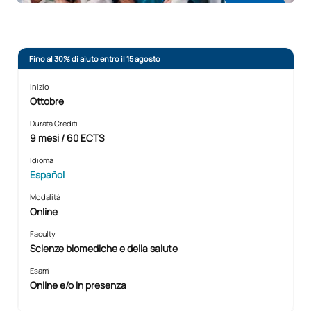
Fino al 30% di aiuto entro il 15 agosto
Inizio
Ottobre
Durata Crediti
9 mesi / 60 ECTS
Idioma
Español
Modalità
Online
Faculty
Scienze biomediche e della salute
Esami
Online e/o in presenza