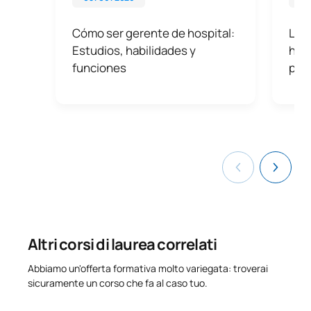
Cómo ser gerente de hospital:
La s
Estudios, habilidades y
hosp
funciones
plen
Altri corsi di laurea correlati
Abbiamo un'offerta formativa molto variegata: troverai
sicuramente un corso che fa al caso tuo.