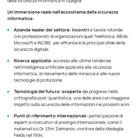
della sicurezza informatica in Spagna.
Sicurezza nei sistemi
SM141715
OB
3
wireless, cellulari, OT e IoT.
Un'immersione reale nell'ecosistema della sicurezza
informatica:
Sicurezza nei sistemi
Aziende leader del settore: incontri
e tavole rotonde
SM141716
OB
3
operativi e nei database
con professionisti di organizzazioni quali Telefónica, BBVA,
Microsoft e INCIBE, per affrontare le principali sfide della
sicurezza digitale.
SM141717
Tesi di laurea magistrale
OB
6
Ricerca applicata:
accesso alle ultime tendenze
nell’intelligenza artificiale applicata alla sicurezza
TOTALE:
30
informatica, al rilevamento delle minacce e alle nuove
tecnologie di protezione.
Tecnologie del futuro: scoperta
dei progressi nella
*Carattere: FB:Formazione di base, Ob: Obbligatorio, Op:
crittografia post-quantistica, una delle aree con maggiore
Opzionale
impatto sulla sicurezza delle informazioni nei prossimi anni.
Punti di riferimento internazionali:
partecipazione di
esperti e ricercatori di prestigio internazionale, come il
matematico Dr. Efim Zelmanov, vincitore della Medaglia
Fields nel 1994.