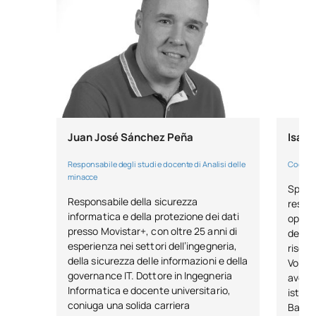
Juan José Sánchez Peña
Isabe
Responsabile degli studi e docente di Analisi delle
Coordin
minacce
Specia
Responsabile della sicurezza
resili
informatica e della protezione dei dati
opera
presso Movistar+, con oltre 25 anni di
della 
esperienza nei settori dell’ingegneria,
rischi
della sicurezza delle informazioni e della
Volks
governance IT. Dottore in Ingegneria
aver s
Informatica e docente universitario,
istitu
coniuga una solida carriera
Banco