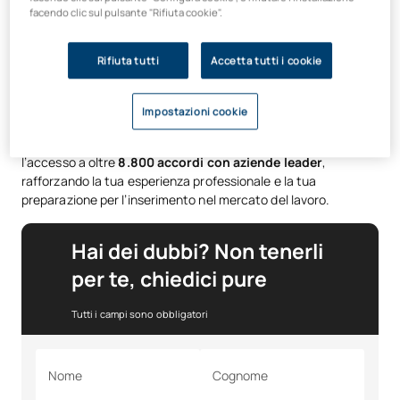
incidenti di sicurezza.
facendo clic sul pulsante "Rifiuta cookie".
Grazie alla sua
modalità 100% online e flessibile
, potrai
procedere al tuo ritmo mentre sviluppi competenze in materia
Rifiuta tutti
Accetta tutti i cookie
di sicurezza delle reti, crittografia, privacy, protezione dei
dati, normative e conformità
, nonché nella gestione dei
rischi e nella sicurezza della catena di approvvigionamento.
Impostazioni cookie
Inoltre, il corso prevede
150 ore di tirocinio esterno
e
l’accesso a oltre
8.800 accordi con aziende leader
,
rafforzando la tua esperienza professionale e la tua
preparazione per l’inserimento nel mercato del lavoro.
Hai dei dubbi? Non tenerli
per te, chiedici pure
Tutti i campi sono obbligatori
Nome
Cognome