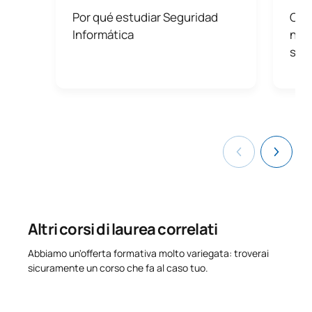
specialisti in sicurezza informatica e protezione delle
Por qué estudiar Seguridad
Cibe
informazioni, il master facilita l’accesso a opportunità
Informática
nue
professionali in aziende di tutti i settori.
segu
Altri corsi di laurea correlati
Abbiamo un'offerta formativa molto variegata: troverai
sicuramente un corso che fa al caso tuo.