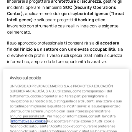
Imparerai a progettare
architetture di sicurezza
, gestire gli
incidenti, operare in ambienti
SOC (Security Operations
Center)
, applicare metodologie di
cyberintelligence (Threat
Intelligence)
e sviluppare progetti di
hacking etico
,
lavorando con strumenti e casi reali in linea con le esigenze
del mercato.
Il suo approccio professionale ti consentirà sia
di accedere
fin dall’inizio a un settore con un’elevata occupabilità
, sia
di evolvere da profili IT verso ruoli specializzati nella sicurezza
informatica, ampliando le tue opportunità lavorative.
Avviso sui cookie
Piano di studi orientato alla
UNIVERSIDAD PRIVADA DE MADRID, S.A. e PROMOTORA EDUCACIÓN
SUPERIOR ANDALUCÍA, S.A.U. utilizzano, come corresponsabili del
pratica professionale
trattamento, cookie proprietari e di terze parti per migliorare la
navigazione sul nostro sito, distinguerla da altri utenti, analizzare le sue
abitudini per migliorare la qualità dei nostri servizi e la sua esperienza di
Questo master offre una formazione pratica e completa in
utente, oltre a creare un profilo con i suoi interessi per mostrarle
materia di sicurezza informatica, con una visione globale che
annunci personalizzati. Per maggiori informazioni, consulti la nostra
spazia
dall’hacking etico e dall’individuazione delle
Informativa sui cookie.
Può accettare l'installazione di tutti i cookie
vulnerabilità
alla difesa, al monitoraggio e alla risposta agli
facendo clic sul pulsante "Accetta cookie", configurare le preferenze
facendo clic sul pulsante "Configura cookie", o rifiutare l'installazione