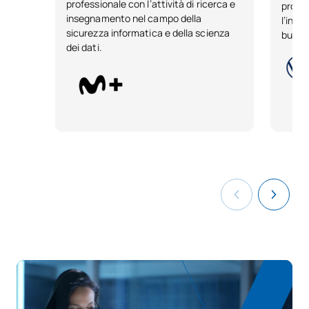
professionale con l’attività di ricerca e
propri
insegnamento nel campo della
l’inse
sicurezza informatica e della scienza
busine
dei dati.