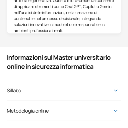
artificiale generativa. Questa micro-credenza consente
di applicare strumenti come ChatGPT, Copilot o Gemini
nell'analisi delle informazioni, nella creazione di
contenuti e nel processo decisionale, integrando
soluzioni innovative in modo etico e responsabile in
ambienti professionali reali.
Informazioni sul Master universitario
online in sicurezza informatica
Sillabo
Master in Cybersecurity
Primo corso
Metodologia online
Il motivo principale per cui all’UAX ci sono studenti come te è
PRIMO QUADRIMESTRE
la possibilità di conciliare vita personale, professionale e