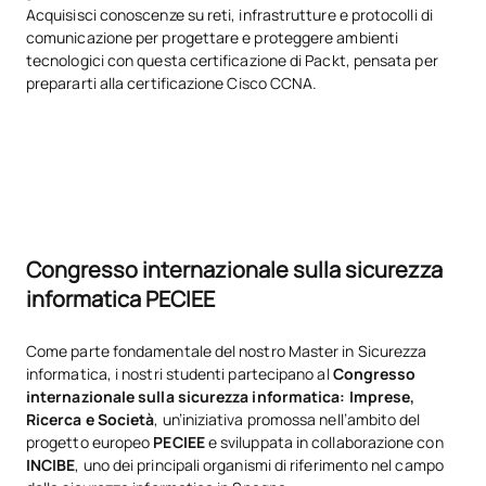
Acquisisci conoscenze su reti, infrastrutture e protocolli di
SECONDO QUADRIMESTRE
comunicazione per progettare e proteggere ambienti
tecnologici con questa certificazione di Packt, pensata per
prepararti alla certificazione Cisco CCNA.
Codice
Soggetti
Carattere*
ECTS
SM141709
Sicurezza nel cloud
OB
3
SM141711
Hacking etico
OB
3
Congresso internazionale sulla sicurezza
SM141712
Tirocini esterni
OB
6
informatica PECIEE
Processi di monitoraggio e
SM141713
OB
3
Come parte fondamentale del nostro Master in Sicurezza
risposta
informatica, i nostri studenti partecipano al
Congresso
internazionale sulla sicurezza informatica: Imprese,
Sicurezza nelle reti di
Ricerca e Società
, un’iniziativa promossa nell’ambito del
SM141714
OB
3
comunicazione
progetto europeo
PECIEE
e sviluppata in collaborazione con
INCIBE
, uno dei principali organismi di riferimento nel campo