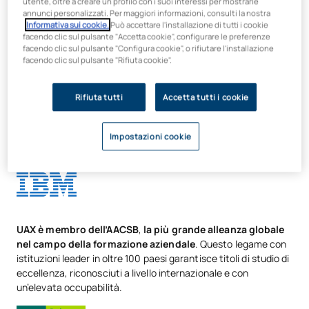
utente, oltre a creare un profilo con i suoi interessi per mostrarle
avanzata
annunci personalizzati. Per maggiori informazioni, consulti la nostra
700 ore di formazione sulle tecnologie emergenti e sul loro
Informativa sui cookie.
Può accettare l'installazione di tutti i cookie
facendo clic sul pulsante "Accetta cookie", configurare le preferenze
impatto sul mondo degli affari
facendo clic sul pulsante "Configura cookie", o rifiutare l'installazione
Progetti reali di innovazione con le aziende
facendo clic sul pulsante "Rifiuta cookie".
Formazione sul pensiero dirompente, sulla comunicazione
e sulla leadership
Rifiuta tutti
Accetta tutti i cookie
Tirocini e soggiorni in mercati strategici globali
Impostazioni cookie
Il corso di laurea include la certificazione Data
Professional Analyst Certifícate by
UAX è membro dell’AACSB
,
la più grande alleanza globale
nel campo della formazione aziendale
. Questo legame con
istituzioni leader in oltre 100 paesi garantisce titoli di studio di
eccellenza, riconosciuti a livello internazionale e con
un’elevata occupabilità.