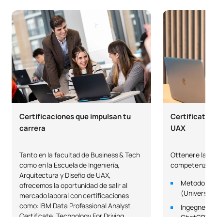
C0320112
Direzione strategica
OB
6
Direzione e gestione delle
C0320113
OB
6
risorse umane
C0320114
Econometria
OB
6
TOTALE:
42
Certificaciones que impulsan tu
Certificato de
carrera
UAX
SECONDO QUADRIMESTRE
Tanto en la facultad de Business & Tech
Ottenere la cer
Codice
Soggetti
Carattere*
ECTS
como en la Escuela de Ingeniería,
competenze più
Arquitectura y Diseño de UAX,
0221706
Diritto dell'Unione europea
OB
3
Metodologie
ofrecemos la oportunidad de salir al
(Università 
mercado laboral con certificaciones
como: IBM Data Professional Analyst
Ingegneria d
Studi regionali e politiche
Certificate, Technology For Driving