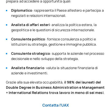
prepara ad accedere a opportunità quali:
C0420107
dell'azienda / Sistemi di
OB
6
controllo di gestione
Diplomatico
: rappresenta il Paese all'estero e partecipa a
negoziati e relazioni internazionali.
Direzione
Analista di affari esteri
: analizza la politica estera, la
C0420108
finanziaria/Gestione
OB
6
geopolitica e le questioni di sicurezza internazionale.
finanziaria aziendale
Consulente politico
: fornisce consulenza a politici e
istituzioni su strategia, gestione e immagine pubblica.
Informatica
C0420109
gestionale/Sistemi
OB
6
Consulente strategico
: supporta le aziende nel processo
decisionale e nello sviluppo della strategia.
informativi gestionali
Analista finanziario
: valuta la situazione finanziaria di
Ricerche di
aziende e investimenti.
C0420110
mercato/Marketing
OB
6
Grazie alla sua elevata occupabilità,
il 98% dei laureati del
Research
Double Degree in Business Administration e Management
+ International Relations trova lavoro in meno di sei mesi
.
TOTALE:
24
Contatta l’UAX