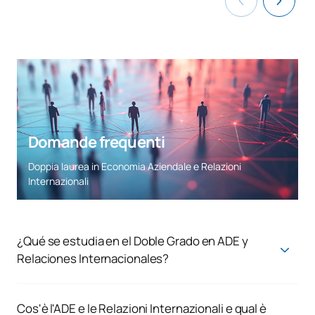
Domande frequenti
Doppia laurea in Economia Aziendale e Relazioni
Internazionali
¿Qué se estudia en el Doble Grado en ADE y
Relaciones Internacionales?
El Doble Grado en ADE y RRII de UAX te prepara para combinar
los conocimientos en dirección estratégica con una
propuesta internacional diferenciadora, incorporando los
Cos'è l'ADE e le Relazioni Internazionali e qual è