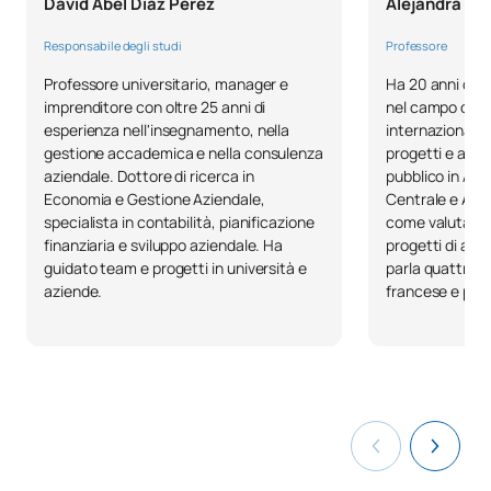
David Abel Díaz Pérez
Alejandra Es
CORSI ELETTIVI
Responsabile degli studi
Professore
Professore universitario, manager e
Ha 20 anni di e
Codice
Soggetti
Carattere*
ECTS
imprenditore con oltre 25 anni di
nel campo dell
esperienza nell'insegnamento, nella
internazionale 
gestione accademica e nella consulenza
progetti e acco
N/A
Corso facoltativo
OP
24
aziendale. Dottore di ricerca in
pubblico in Am
Economia e Gestione Aziendale,
Centrale e Afri
specialista in contabilità, pianificazione
come valutator
TOTALE:
24
finanziaria e sviluppo aziendale. Ha
progetti di aiut
guidato team e progetti in università e
parla quattro l
aziende.
francese e por
Quinta classe
PRIMO QUADRIMESTRE
Codice
Soggetti
Carattere*
ECTS
Studi regionali e politiche
0321701
OB
6
estere dei paesi americani