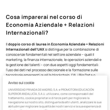
Cosa imparerai nel corso di
Economia Aziendale + Relazioni
Internazionali?
Il
doppio corso di laurea in Economia Aziendale + Relazioni
Internazionali dell’UAX
si distingue per la combinazione di
conoscenze fondamentali nel settore aziendale – quali il
marketing, la finanza internazionale, le operazioni aziendali e
la gestione dei talenti – con due aspetti oggi fondamentali:
l’uso dei dati nel processo decisionale e la formazione sulle
tecnologie emergenti quali la blockchain, l’IA, i Big Data o
l’Industria 4.0… per portare il tuo profilo professionale a un
Avviso sui cookie
livello superiore.
UNIVERSIDAD PRIVADA DE MADRID, S.A. e PROMOTORA EDUCACIÓN
SUPERIOR ANDALUCÍA, S.A.U. utilizzano, come corresponsabili del
Solida formazione in economia aziendale e gestione
trattamento, cookie proprietari e di terze parti per migliorare la
strategica
navigazione sul nostro sito, distinguerla da altri utenti, analizzare le sue
Approccio Data Driven e certificazione IBM in analisi
abitudini per migliorare la qualità dei nostri servizi e la sua esperienza di