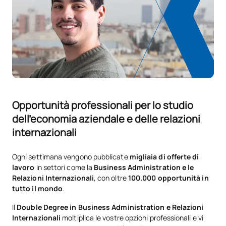
CORSI ELETTIVI
Codice
Soggetti
Carattere*
ECTS
N/A
Corso facoltativo
OP
6
Opportunità professionali per lo studio
TOTALE:
6
dell'economia aziendale e delle relazioni
internazionali
Quarto anno
Ogni settimana vengono pubblicate
migliaia di offerte di
PRIMO QUADRIMESTRE
lavoro
in settori come la
Business Administration e le
Relazioni Internazionali
, con oltre
100.000 opportunità in
tutto il mondo
.
Codice
Soggetti
Carattere*
ECTS
Il
Double Degree in Business Administration e Relazioni
Controllo economico
Internazionali
moltiplica le vostre opzioni professionali e vi