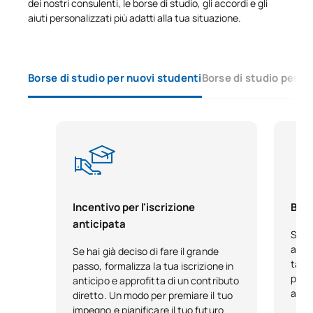
dei nostri consulenti, le borse di studio, gli accordi e gli
aiuti personalizzati più adatti alla tua situazione.
Elenco delle materie opzionali
PRIMO QUADRIMESTRE
Borse di studio per nuovi studenti
Borse di studio per s
Codice
Soggetti
Carattere*
ECTS
0321732
Marketing internazionale
OP
6
C0420149
Distribuzione e logistica
OP
6
Incentivo per l'iscrizione
Bors
anticipata
TOTALE:
12
Se h
acca
Se hai già deciso di fare il grande
tale
passo, formalizza la tua iscrizione in
*Carattere: FB:Formazione di base, Ob: Obbligatorio, Op:
pensa
anticipo e approfitta di un contributo
Opzionale
anno
diretto. Un modo per premiare il tuo
impegno e pianificare il tuo futuro