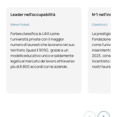
Leader nell'occupabilità
Nº1 nell'inse
Elenco Forbes
Classifica U
Forbes classifica la UAX come
La prestigiosa c
l'università privata con il maggior
Fondazione BBVA
numero di laureati che lavorano nel suo
come l'universit
territorio (quasi il 90%), grazie a un
inserimento lav
modello educativo unico e saldamente
2023, consolida
legato al mercato del lavoro attraverso
incentrato sull
più di 8.800 accordi con le aziende.
nostri laureati.