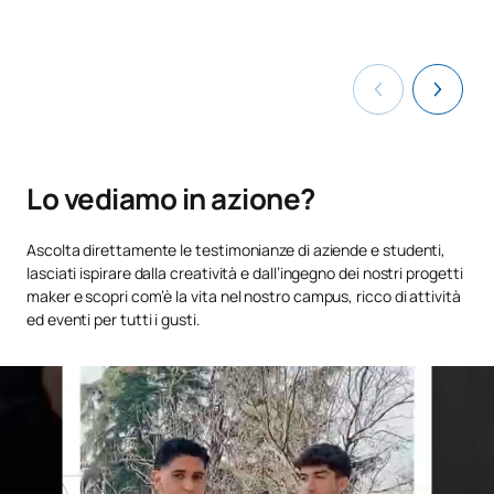
Secondo anno
PRIMO QUADRIMESTRE
Codice
Soggetti
Carattere*
ECTS
0121701
Politica estera della Spagna
FB
6
Lo vediamo in azione?
Diritto internazionale
Ascolta direttamente le testimonianze di aziende e studenti,
0221702
FB
6
lasciati ispirare dalla creatività e dall’ingegno dei nostri progetti
pubblico
maker e scopri com’è la vita nel nostro campus, ricco di attività
ed eventi per tutti i gusti.
Contabilità aziendale e dei
C0220111
OB
6
costi
C0220113
Matematica finanziaria
OB
6
C0220114
Microeconomia
OB
6