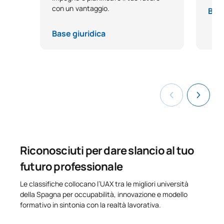
con un vantaggio.
Base
Base giuridica
Riconosciuti per dare slancio al tuo
futuro professionale
Le classifiche collocano l’UAX tra le migliori università
della Spagna per occupabilità, innovazione e modello
formativo in sintonia con la realtà lavorativa.