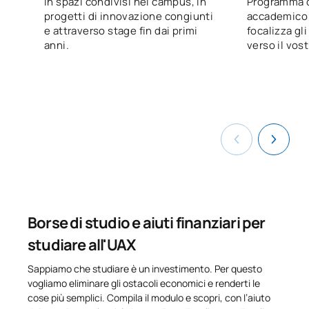
In spazi condivisi nel campus, in
Programma d
progetti di innovazione congiunti
accademico 
e attraverso stage fin dai primi
focalizza gli 
Codice
Soggetti
Carattere*
ECTS
anni.
verso il vost
0421703
Tirocini accademici esterni
OB
12
0421704
Tesi di laurea
OB
6
TOTALE:
18
CORSI ELETTIVI
Borse di studio e aiuti finanziari per
Codice
Soggetti
Carattere*
ECTS
studiare all'UAX
N/A
Corso facoltativo
OP
15
Sappiamo che studiare è un investimento. Per questo
vogliamo eliminare gli ostacoli economici e renderti le
cose più semplici. Compila il modulo e scopri, con l’aiuto
TOTALE:
15