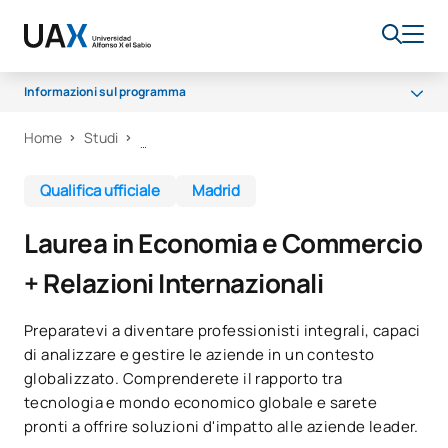
Informazioni sul programma
Home
Studi
Perché UAX
Programma
Qualifica ufficiale
Madrid
Campus
Laurea in Economia e Commercio
Opportunità lavorative
+ Relazioni Internazionali
Sala dei professori
Borse di studio
Preparatevi a diventare professionisti integrali, capaci
di analizzare e gestire le aziende in un contesto
globalizzato. Comprenderete il rapporto tra
tecnologia e mondo economico globale e sarete
pronti a offrire soluzioni d'impatto alle aziende leader.