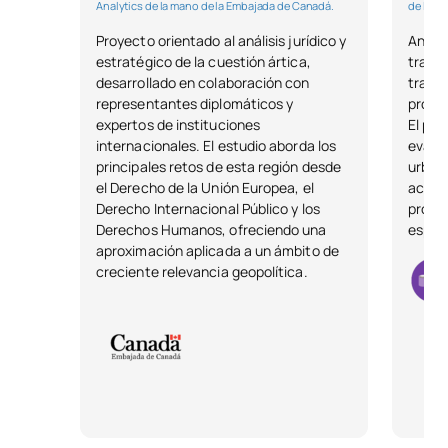
Analytics de la mano de la Embajada de Canadá.
de la e
Para cualquier tipo de duda, solicita información y nuestro
Inglese per le relazioni
0121708
FB
6
equipo de asesores te ayudara a completar el proceso.
internazionali
Proyecto orientado al análisis jurídico y
Anális
estratégico de la cuestión ártica,
transm
desarrollado en colaboración con
traspa
Fondamenti della Business
representantes diplomáticos y
propie
C0120116
FB
6
Intelligence
expertos de instituciones
El pro
internacionales. El estudio aborda los
evalua
principales retos de esta región desde
urbaní
C0120117
Fondamenti di diritto
FB
6
el Derecho de la Unión Europea, el
acerca
Derecho Internacional Público y los
profes
Derechos Humanos, ofreciendo una
especi
C0120118
Informatica applicata
FB
6
aproximación aplicada a un ámbito de
creciente relevancia geopolítica.
C0120119
Macroeconomia
OB
6
C0120120
Matematica aziendale
OB
6
TOTALE:
42