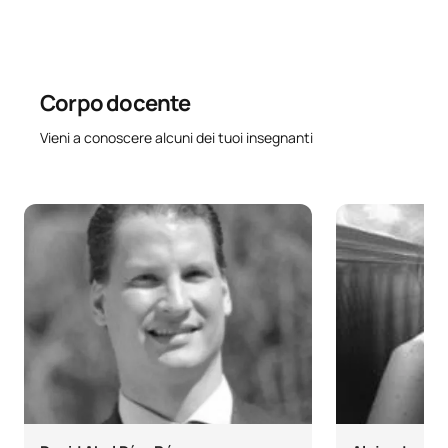
SECONDO QUADRIMESTRE
Codice
Soggetti
Carattere*
ECTS
Corpo docente
0221708
Commercio internazionale
OB
6
Vieni a conoscere alcuni dei tuoi insegnanti
Politica estera dell'Unione
0221709
europea/European Union
OB
6
Foreign Policy
Tirocini accademici esterni
C0420111
OB
12
I/Internships
C0420112
Tesi di laurea triennale
OB
6
TOTALE:
30