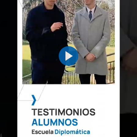
Responsabilità sociale
C0220115
OB
6
d'impresa
TOTALE:
36
SECONDO QUADRIMESTRE
Codice
Soggetti
Carattere*
ECTS
Francese per le relazioni
0121707
OB
6
internazionali I
0121709
Sistemi politici comparati
OB
6
Organizzazioni