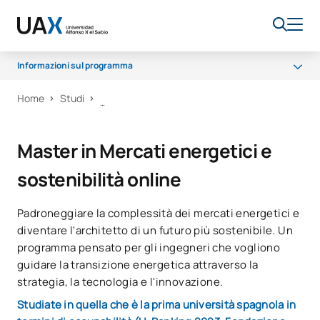
Informazioni sul programma
Home
Studi
Cosa imparerai
Programma
Master in Mercati energetici e
Opportunità di carriera
sostenibilità online
Borse di studio e aiuti finanziari
Padroneggiare la complessità dei mercati energetici e
diventare l'architetto di un futuro più sostenibile. Un
programma pensato per gli ingegneri che vogliono
guidare la transizione energetica attraverso la
strategia, la tecnologia e l'innovazione.
Studiate in quella che è la prima università spagnola in