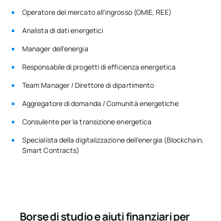
Digitalizzazione, transizione
SM142207
OB
6
Operatore del mercato all'ingrosso (OMIE, REE)
energetica e sicurezza
Analista di dati energetici
SM142208
Tirocini accademici esterni
OB
6
Manager dell'energia
Responsabile di progetti di efficienza energetica
SM142209
Tesi di laurea magistrale
OB
6
Team Manager / Direttore di dipartimento
TOTALE:
30
Aggregatore di domanda / Comunità energetiche
Consulente per la transizione energetica
*Carattere: FB:Formazione di base, Ob: Obbligatorio, Op:
Specialista della digitalizzazione dell'energia (Blockchain,
Opzionale
Smart Contracts)
Borse di studio e aiuti finanziari per