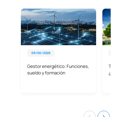
09 / 06 / 2026
21 
Gestor energético: Funciones,
Tipo
sueldo y formación
¿Po