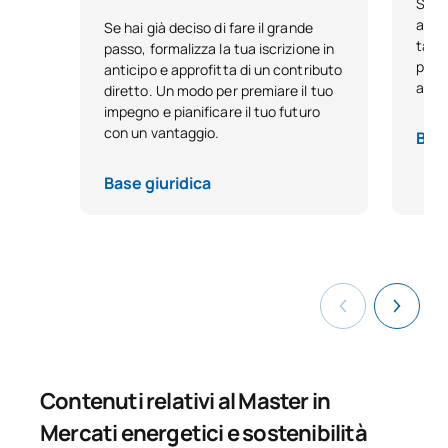
Se h
acca
Se hai già deciso di fare il grande
tale
passo, formalizza la tua iscrizione in
pensa
anticipo e approfitta di un contributo
anno
diretto. Un modo per premiare il tuo
impegno e pianificare il tuo futuro
con un vantaggio.
Base
Base giuridica
Contenuti relativi al Master in
Mercati energetici e sostenibilità