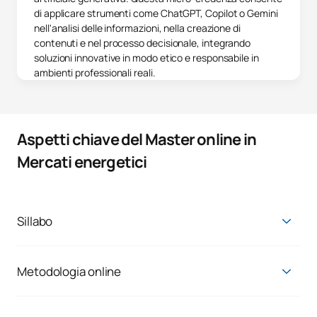
di applicare strumenti come ChatGPT, Copilot o Gemini
nell'analisi delle informazioni, nella creazione di
contenuti e nel processo decisionale, integrando
soluzioni innovative in modo etico e responsabile in
ambienti professionali reali.
Aspetti chiave del Master online in
Mercati energetici
Sillabo
Master in Mercati energetici e sostenibilità
Primo corso
Metodologia online
Il motivo principale per cui in UAX ci sono professionisti come
PRIMO QUADRIMESTRE
voi è la possibilità di rendere compatibili la vita personale,