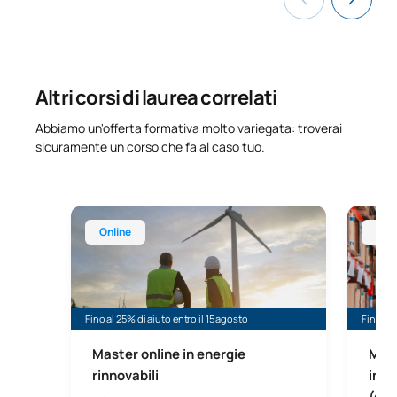
Altri corsi di laurea correlati
Abbiamo un'offerta formativa molto variegata: troverai
sicuramente un corso che fa al caso tuo.
Master universitario online in energie rinnovabili
Master u
Online
Onl
Fino al 25% di aiuto entro il 15 agosto
Fino al 
Master online in energie
Mast
rinnovabili
inte
(onl