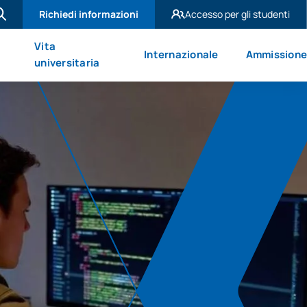
Richiedi informazioni
Accesso per gli studenti
UAX Madrid
Vita
Internazionale
Ammission
UAX Mare Nostrum
universitaria