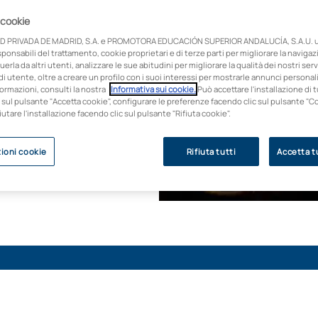
 (DAM)
 cookie
D PRIVADA DE MADRID, S.A. e PROMOTORA EDUCACIÓN SUPERIOR ANDALUCÍA, S.A.U. ut
ltipiattaforma con un
onsabili del trattamento, cookie proprietari e di terze parti per migliorare la naviga
 competenze richieste
uerla da altri utenti, analizzare le sue abitudini per migliorare la qualità dei nostri servi
ilità garantita al
i utente, oltre a creare un profilo con i suoi interessi per mostrarle annunci personali
ormazioni, consulti la nostra
Informativa sui cookie.
Può accettare l'installazione di t
 sul pulsante "Accetta cookie", configurare le preferenze facendo clic sul pulsante "C
fiutare l'installazione facendo clic sul pulsante "Rifiuta cookie".
ioni cookie
Rifiuta tutti
Accetta tu