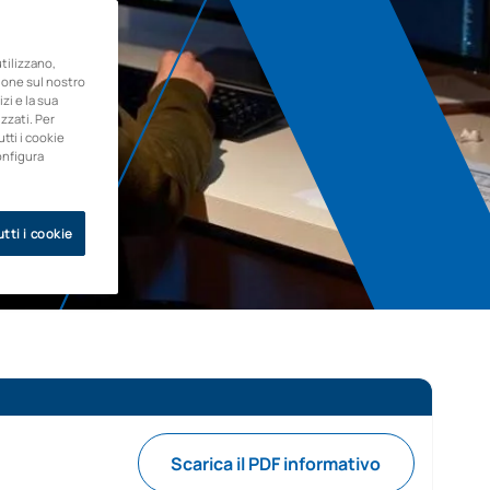
ilizzano,
zione sul nostro
zi e la sua
zzati. Per
utti i cookie
onfigura
tti i cookie
Scarica il PDF informativo