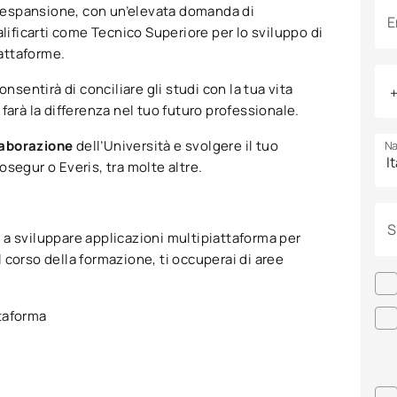
da espansione, con un’elevata domanda di
E
alificarti come Tecnico Superiore per lo sviluppo di
iattaforme.
consentirà di conciliare gli studi con la tua vita
e farà la differenza nel tuo futuro professionale.
llaborazione
dell’Università e svolgere il tuo
Na
segur o Everis, tra molte altre.
S
ai a sviluppare applicazioni multipiattaforma per
el corso della formazione, ti occuperai di aree
ttaforma