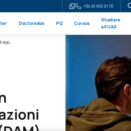
+34 91 910 01 70
Studiare
ter
Doctorados
PQ
Cursos
all'UAX
Corso online di specializzazione in sviluppo di applicazioni multipiattaforma
n
azioni