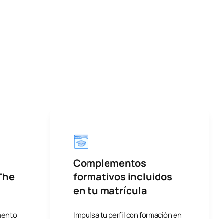
Complementos
The
formativos incluidos
en tu matrícula
amento
Impulsa tu perfil con formación en