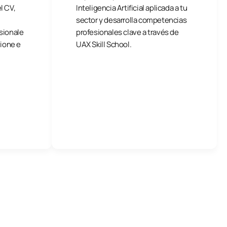
l CV,
Inteligencia Artificial aplicada a tu
sector y desarrolla competencias
sionale
profesionales clave a través de
zione e
UAX Skill School.