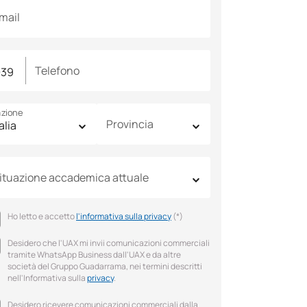
mail
Telefono
zione
Provincia
ituazione accademica attuale
Ho letto e accetto
l'informativa sulla privacy
(*)
Desidero che l'UAX mi invii comunicazioni commerciali
tramite WhatsApp Business dall'UAX e da altre
società del Gruppo Guadarrama, nei termini descritti
nell'Informativa sulla
privacy
.
Desidero ricevere comunicazioni commerciali dalla