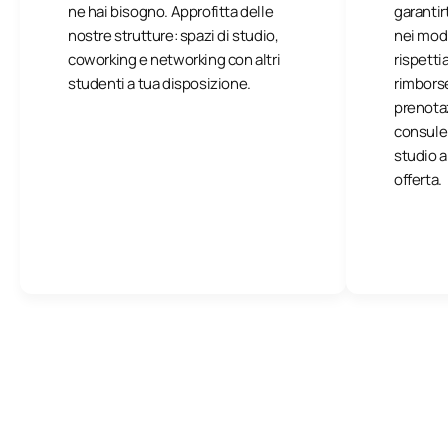
ne hai bisogno. Approfitta delle
garantir
nostre strutture: spazi di studio,
nei modi
coworking e networking con altri
rispetti
studenti a tua disposizione.
rimborse
prenotaz
consulent
studio a
offerta.