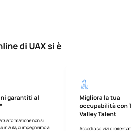
line di UAX si è
ni garantiti al
Migliora la tua
*
occupabilità con 
Valley Talent
a tua formazione non si
e in aula, ci impegniamo a
Accedi a servizi di orient