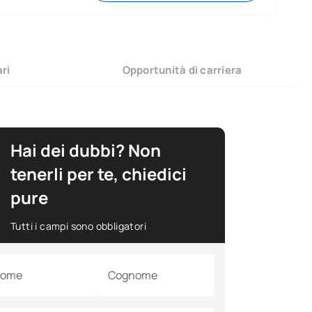
ari
Opportunità di carriera
Hai dei dubbi? Non
tenerli per te, chiedici
pure
Tutti i campi sono obbligatori
ome
Cognome