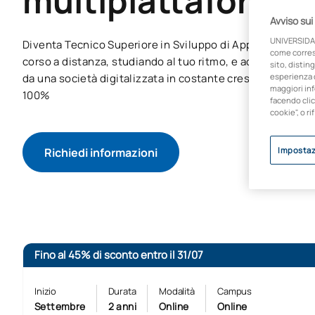
multipiattaforma
Avviso sui
UNIVERSIDA
Diventa Tecnico Superiore in Sviluppo di Applicazioni Mu
come corresp
corso a distanza, studiando al tuo ritmo, e acquisisci le
sito, disting
da una società digitalizzata in costante crescita. Occupab
esperienza d
maggiori inf
100%
facendo clic
cookie", o ri
Richiedi informazioni
Impostaz
Fino al 45% di sconto entro il 31/07
Inizio
Durata
Modalità
Campus
Settembre
2 anni
Online
Online