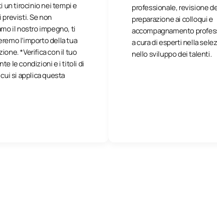
ti un tirocinio nei tempi e
professionale, revisione de
 previsti. Se non
preparazione ai colloqui e
amo il nostro impegno, ti
accompagnamento profes
remo l’importo della tua
a cura di esperti nella sele
ione. *Verifica con il tuo
nello sviluppo dei talenti.
e le condizioni e i titoli di
 cui si applica questa