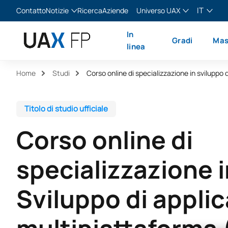
IT
Contatto
Notizie
Ricerca
Aziende
Universo UAX
Blog
The Valley
Italiano
In
Gradi
Mas
Notizie
XTART
English
linea
MIR Asturias
Español
Home
Studi
Français
Titolo di studio ufficiale
Corso online di
specializzazione i
Sviluppo di applic