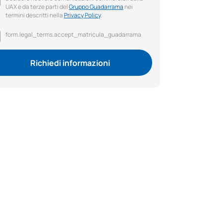
UAX e da terze parti del
Gruppo Guadarrama
nei
termini descritti nella
Privacy Policy
.
form.legal_terms.accept_matricula_guadarrama
Richiedi informazioni