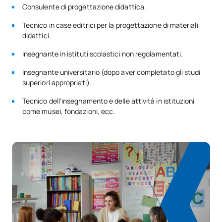
Consulente di progettazione didattica.
PRIMO QUADRIMESTRE
Tecnico in case editrici per la progettazione di materiali
didattici.
Codice
Soggetti
Carattere*
ECTS
Insegnante in istituti scolastici non regolamentati.
Acquisizione e sviluppo del
0350600
OB
4
Insegnante universitario (dopo aver completato gli studi
linguaggio
superiori appropriati).
Tecnico dell'insegnamento e delle attività in istituzioni
Educazione artistica e
come musei, fondazioni, ecc.
0350601
OB
4
musicale
0350602
Pensiero logico-matematico
OB
4
TOTALE:
12
SECONDO QUADRIMESTRE