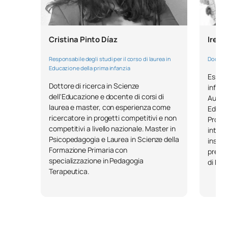
collaborazione e scambio
Osservazione, valutazione e
Cristina Pinto Díaz
Irene
analisi nella classe della
0150606
FB
6
scuola dell'infanzia ai fini del
Responsabile degli studi per il corso di laurea in
Docente
miglioramento continuo
Educazione della prima infanzia
Espert
Dottore di ricerca in Scienze
infanz
dell'Educazione e docente di corsi di
Organizzazione dell'aula e
Aument
laurea e master, con esperienza come
Educaz
0150607
progettazione dei materiali
FB
6
ricercatore in progetti competitivi e non
Progr
didattici
competitivi a livello nazionale. Master in
intern
Psicopedagogia e Laurea in Scienze della
insegn
Orientamento scolastico,
Formazione Primaria con
presso
specializzazione in Pedagogia
0150608
accompagnamento e dialogo
FB
6
di Mad
Terapeutica.
per la risoluzione dei conflitti
Psicologia dell'educazione e
0150609
FB
6
dell'apprendimento