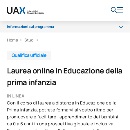
Informazioni sul programma
Home
Studi
Programma
Innovazione e pratica
Qualifica ufficiale
Sala dei professori
Laurea online in Educazione della
Borse di studio e aiuti finanziari
prima infanzia
Opportunità di carriera
Domande frequenti
IN LINEA
Con il corso di laurea a distanza in Educazione della
Prima Infanzia, potrete formarvi al vostro ritmo per
promuovere e facilitare l'apprendimento dei bambini
da 0 a 6 anni in una prospettiva globale e inclusiva.