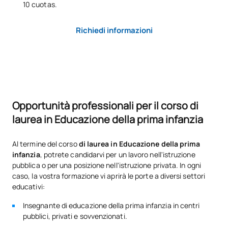
10 cuotas.
0250605
benessere psicologico nella
FB
6
scuola dell'infanzia
Richiedi informazioni
Educazione per una società
0250606
FB
6
globale e sostenibile
Scuola inclusiva: intervento
Opportunità professionali per il corso di
0250607
educativo con alunni con
FB
6
bisogni speciali
laurea in Educazione della prima infanzia
Al termine del corso
di laurea in Educazione della prima
Tirocinio presso la scuola
0250608
OB
12
infanzia
, potrete candidarvi per un lavoro nell'istruzione
dell'infanzia I
pubblica o per una posizione nell'istruzione privata. In ogni
caso, la vostra formazione vi aprirà le porte a diversi settori
TOTALE:
30
educativi:
Insegnante di educazione della prima infanzia in centri
pubblici, privati e sovvenzionati.
Terzo anno