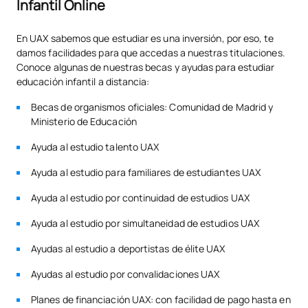
Infantil Online
Competenze didattiche e
En UAX sabemos que estudiar es una inversión, por eso, te
comunicative per
0250603
FB
6
damos facilidades para que accedas a nuestras titulaciones.
l'educazione della prima
Conoce algunas de nuestras becas y ayudas para estudiar
infanzia
educación infantil a distancia:
Becas de organismos oficiales: Comunidad de Madrid y
Tecnologia e mezzi di
Ministerio de Educación
0250604
comunicazione nella classe
FB
6
Ayuda al estudio talento UAX
della scuola dell'infanzia
Ayuda al estudio para familiares de estudiantes UAX
TOTALE:
30
Ayuda al estudio por continuidad de estudios UAX
Ayuda al estudio por simultaneidad de estudios UAX
SECONDO QUADRIMESTRE
Ayudas al estudio a deportistas de élite UAX
Codice
Soggetti
Carattere*
ECTS
Ayudas al estudio por convalidaciones UAX
Planes de financiación UAX: con facilidad de pago hasta en
Salute, emozioni e