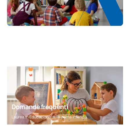
Codice
Soggetti
Carattere*
ECTS
Didattica della lingua e della
0350603
letteratura per la scuola
OB
6
dell'infanzia
Tirocinio presso la scuola
0350604
OB
18
dell'infanzia II
TOTALE:
24
CORSI ELETTIVI
Domande frequenti
Codice
Soggetti
Carattere*
ECTS
Laurea in Educazione della prima infanzia
N/A
Corso facoltativo
OP
24