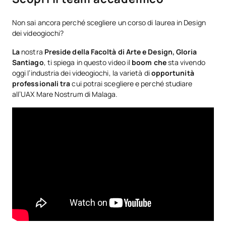
Posti disponibili per i nuovi iscritti: 40
Non sai ancora perché scegliere un corso di laurea in Design
dei videogiochi?
piano-di-studi-progettazione-di-
videogiochi-malaga
La
nostra
Preside della Facoltà di Arte e Design, Gloria
Santiago
, ti spiega in questo video il
boom che
sta vivendo
No hay datos disponibles.
oggi l’industria dei videogiochi, la varietà di
opportunità
professionali tra
cui potrai scegliere e perché studiare
*Carattere: FB:Formazione di base, Ob: Obbligatorio, Op:
all’UAX Mare Nostrum di Malaga.
Opzionale