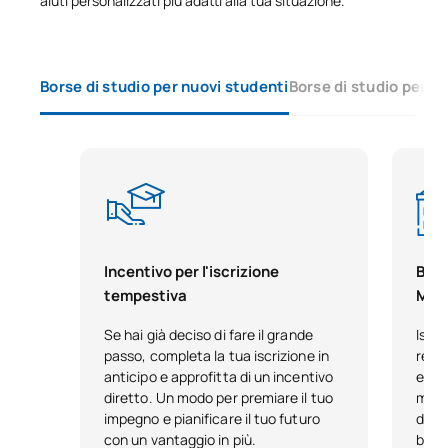
aiuti personalizzati più adatti alla tua situazione.
Borse di studio per nuovi studenti
Borse di studio per s
Incentivo per l'iscrizione
Bors
tempestiva
Mal
Se hai già deciso di fare il grande
Iscri
passo, completa la tua iscrizione in
resi
anticipo e approfitta di un incentivo
ecce
diretto. Un modo per premiare il tuo
mant
impegno e pianificare il tuo futuro
dete
con un vantaggio in più.
borsa