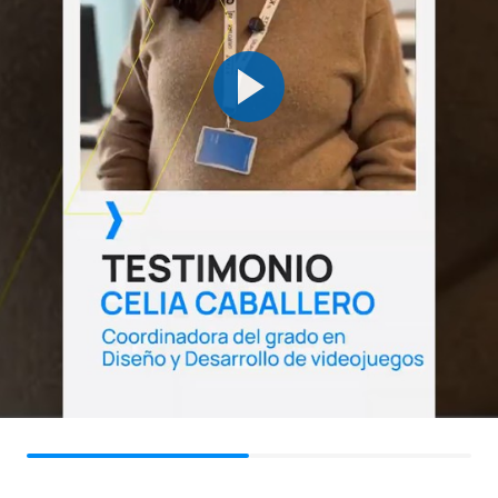
OB
6
2°
Animazione 3D III - Viso
OP
6
1°/2°
Narrazioni transmediali
Serious Games, Edutainment e
OP
6
1°/2°
Gamification*
Progettazione di giochi
OP
6
1°/2°
sperimentali*
OP
6
1°/2°
Programmazione avanzata
Programmazione concorrente e
OP
6
1°/2°
distribuita