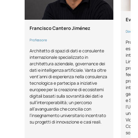
Eva M
Francisco Cantero Jiménez
Docent
Professore
Proget
esperi
Architetto di spazi di dati e consulente
intern
internazionale specializzato in
Lingok
architettura aziendale, governance dei
proget
dati e intelligenza artificiale. Vanta oltre
feel”,
vent’anni di esperienza nella consulenza
profes
tecnologica e partecipa a iniziative
intrat
europee per la creazione di ecosistemi
gamifi
digitali basati sulla sovranità dei dati e
e Svil
sull’interoperabilità; un percorso
l’Univ
all’avanguardia che concilia con
un Mas
l’insegnamento universitario incentrato
Videog
su progetti di innovazione e casi reali.
Compl
solid