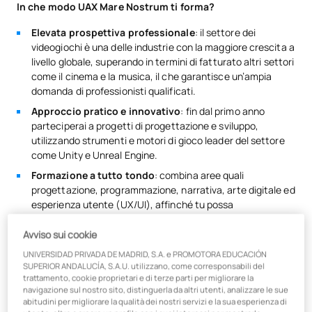
In che modo UAX Mare Nostrum ti forma?
Elevata prospettiva professionale
: il settore dei
videogiochi è una delle industrie con la maggiore crescita a
livello globale, superando in termini di fatturato altri settori
come il cinema e la musica, il che garantisce un’ampia
domanda di professionisti qualificati.
Approccio pratico e innovativo
: fin dal primo anno
parteciperai a progetti di progettazione e sviluppo,
utilizzando strumenti e motori di gioco leader del settore
come Unity e Unreal Engine.
Formazione a tutto tondo
: combina aree quali
progettazione, programmazione, narrativa, arte digitale ed
esperienza utente (UX/UI), affinché tu possa
padroneggiare tutte le fasi dello sviluppo dei videogiochi.
Avviso sui cookie
Specializzazione in tecnologie emergenti
: formazione in
realtà virtuale (VR), realtà aumentata (AR) e gamification,
UNIVERSIDAD PRIVADA DE MADRID, S.A. e PROMOTORA EDUCACIÓN
SUPERIOR ANDALUCÍA, S.A.U. utilizzano, come corresponsabili del
competenze chiave per il futuro del settore.
trattamento, cookie proprietari e di terze parti per migliorare la
Progetti reali con aziende innovative: parteciperai
a
navigazione sul nostro sito, distinguerla da altri utenti, analizzare le sue
abitudini per migliorare la qualità dei nostri servizi e la sua esperienza di
sfide e progetti sviluppati in collaborazione con aziende del