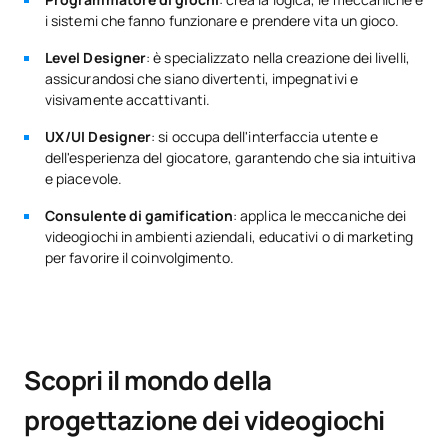
i sistemi che fanno funzionare e prendere vita un gioco.
OB
6
1º
Reti e ambienti multigiocatore
Level Designer
: è specializzato nella creazione dei livelli,
assicurandosi che siano divertenti, impegnativi e
visivamente accattivanti.
OB
6
2°
Modellazione 3D II - Personaggi
UX/UI Designer
: si occupa dell'interfaccia utente e
dell'esperienza del giocatore, garantendo che sia intuitiva
e piacevole.
OB
6
2°
Intelligenza artificiale
Consulente di gamification
: applica le meccaniche dei
videogiochi in ambienti aziendali, educativi o di marketing
OB
6
2°
per favorire il coinvolgimento.
Rigging
OB
6
2°
Animazione 3D I Layout
Scopri il mondo della
OB
6
2°
Progetto di videogiochi III
progettazione dei videogiochi