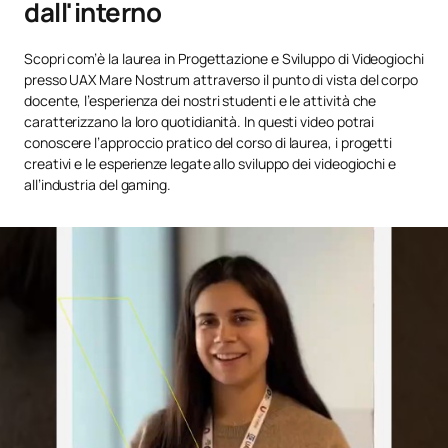
dall'interno
QUARTO ANNO
Scopri com’è la laurea in Progettazione e Sviluppo di Videogiochi
presso UAX Mare Nostrum attraverso il punto di vista del corpo
Materia
Tipo
ECTS
Semestre
docente, l’esperienza dei nostri studenti e le attività che
caratterizzano la loro quotidianità. In questi video potrai
conoscere l’approccio pratico del corso di laurea, i progetti
OB
6
1°
Animazione 3D II - Personaggi
creativi e le esperienze legate allo sviluppo dei videogiochi e
all’industria del gaming.
OB
6
1°
Modellazione 3D III Organica
Tecnologie di sviluppo dei
videogiochi e
OB
6
1°
Ambienti Virtuali II*
Realtà virtuale e realtà
OB
6
1°
aumentata*