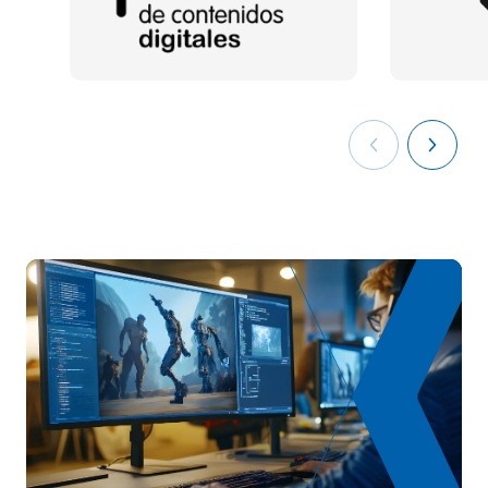
FB
6
1°
Comunicazione audiovisiva
Introduzione all'ingegneria del
OB
6
1°
software
OB
6
2°
Animazione digitale 2D
Programmazione orientata agli
OB
6
2°
oggetti
OB
6
2°
Ambienti di sviluppo 3D
Tecnologia dei server e dei
OB
6
2°
database