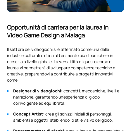
OB
6
2°
Progetto di videogiochi II
TERZO ANNO
Opportunità di carriera per la laurea in
Video Game Design a Malaga
Materia
Tipo
ECTS
Semestre
Il settore dei videogiochi si è affermato come una delle
industrie culturali e di intrattenimento più dinamiche e in
OB
6
1°
crescita a livello globale. La versatilità di questo corso di
Produzione di videogiochi*
laurea vi permetterà di sviluppare competenze tecniche e
creative, preparandovi a contribuire a progetti innovativi
come:
OB
6
1°
Marketing dei videogiochi*
Designer di videogiochi:
concetti, meccaniche, livelli e
narrazione, garantendo un'esperienza di gioco
Progettazione del suono e
coinvolgente ed equilibrata.
OB
6
1º
fondamenti musicali
Concept Artist:
crea gli schizzi iniziali di personaggi,
ambienti e oggetti, stabilendo lo stile visivo del gioco.
OB
6
1°
UX e interfacce utente
Programmatore di giochi
: crea la logica, le meccaniche e