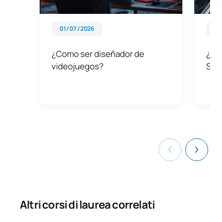
01 / 07 / 2026
09 
¿Como ser diseñador de
¿Qué
videojuegos?
Sta
Altri corsi di laurea correlati