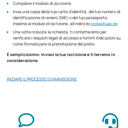
Compilare il modulo di iscrizione
V0230511
Inglese professionale
OB
5
Invia una copia della tua carta d'identità, del tuo numero di
identificazione straniero (NIE) o del tuo passaporto,
insieme al modulo di iscrizione, all'indirizzo:
ciclos@uax.es
Itinerario personale per
V0230512
OB
5
Una volta ricevuta la richiesta, ti contatteremo per
l'occupabilità II
verificare i requisiti legali di accesso e fornirti indicazioni su
come formalizzare la prenotazione del posto.
Digitalizzazione applicata ai
V0230513
OB
3
È semplicissimo: inviaci la tua iscrizione e ti terremo in
settori produttivi
considerazione.
La sostenibilità applicata al
V0230514
OB
3
INIZIARE IL PROCESSO DI AMMISSIONE
sistema produttivo
Progetto intermodulare di
V0230516
laboratorio clinico e
OB
5
biomedico
V0230517
FFE1
OB
0