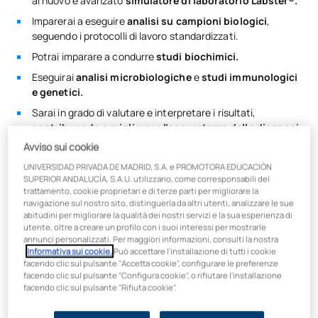
al nuovo e avanzato
simulatore di laboratorio Labster®.
Imparerai a eseguire
analisi su campioni biologici
,
seguendo i protocolli di lavoro standardizzati.
Potrai imparare a condurre
studi biochimici.
Eseguirai
analisi microbiologiche
e
studi immunologici
e genetici.
Sarai in grado di
valutare e interpretare i risultati,
contribuendo a migliorare l’accuratezza delle diagnosi
e la salute delle persone.
Avviso sui cookie
UNIVERSIDAD PRIVADA DE MADRID, S.A. e PROMOTORA EDUCACIÓN
Segui la formazione a distanza per diventare tecnico
SUPERIOR ANDALUCÍA, S.A.U. utilizzano, come corresponsabili del
superiore di laboratorio clinico e biomedico e otterrai una
trattamento, cookie proprietari e di terze parti per migliorare la
preparazione aggiornata e distintiva, progettata da
navigazione sul nostro sito, distinguerla da altri utenti, analizzare le sue
esperti del settore sanitario, con docenti universitari, in
abitudini per migliorare la qualità dei nostri servizi e la sua esperienza di
contatto con le aziende
e pensata per farti distinguere.
utente, oltre a creare un profilo con i suoi interessi per mostrarle
annunci personalizzati. Per maggiori informazioni, consulti la nostra
Informativa sui cookie.
Può accettare l'installazione di tutti i cookie
Consulta il tuo consulente per conoscere
le agevolazioni e il
facendo clic sul pulsante "Accetta cookie", configurare le preferenze
tuo piano di finanziamento personalizzato che
meglio si
facendo clic sul pulsante "Configura cookie", o rifiutare l'installazione
adatta alla tua situazione.
facendo clic sul pulsante "Rifiuta cookie".