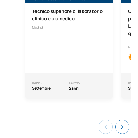
Tecnico superiore di laboratorio
Cors
clinico e biomedico
prof
Labo
Madrid
qual
In col
Inizio:
Durata:
Inizio:
Settembre
2 anni
Sett