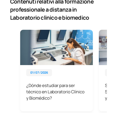
Contenuti relativi alla formazione
moduli, in conformità con la normativa vigente
. Inoltre,
l’UAX dispone di piani di continuità accademica che possono
professionale a distanza in
facilitare l’accesso agli studi universitari in ambito sanitario e
Laboratorio clinico e biomedico
biomedico, aiutandoti a ottimizzare il tuo percorso formativo.
01 / 07 / 2026
01 
¿Dónde estudiar para ser
Sali
técnico en Laboratorio Clínico
Supe
y Biomédico?
y B