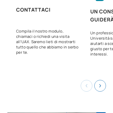
CONTATTACI
UN CONS
TOTALE:
60
GUIDER
CORSI ELETTIVI
Compila il nostro modulo,
Un professio
chiamaci o richiedi una visita
Università s
all’UAX. Saremo lieti di mostrarti
Codice
Soggetti
Carattere*
ECTS
aiutarti a sc
tutto quello che abbiamo in serbo
giusto per te
per te.
interessi.
N/A
Corso facoltativo
OP
1
TOTALE:
1
Elenco delle materie opzionali
SOGGETTI ANNUALI
Codice
Soggetti
Carattere*
ECTS