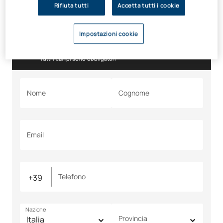
Rifiuta tutti
Accetta tutti i cookie
Hai dei dubbi? Non tenerli
Impostazioni cookie
per te, chiedici pure
Tutti i campi sono obbligatori
Nome
Cognome
Email
Telefono
Nazione
Provincia