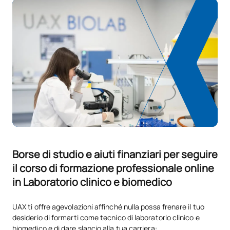
Ampliamento dell’Itinerario
V0130505
personale per l’occupabilità
OP
0
I
Laboratorio di scienze
V0230515
OP
5
forensi
TOTALE:
5
Borse di studio e aiuti finanziari per seguire
*Carattere: FB:Formazione di base, Ob: Obbligatorio, Op:
Opzionale
il corso di formazione professionale online
in Laboratorio clinico e biomedico
UAX ti offre agevolazioni affinché nulla possa frenare il tuo
desiderio di formarti come tecnico di laboratorio clinico e
biomedico e di dare slancio alla tua carriera: