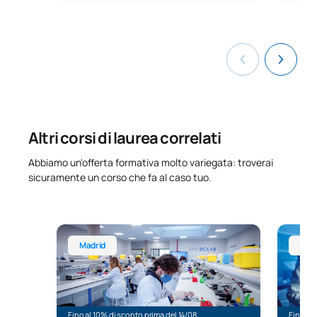
Altri corsi di laurea correlati
Abbiamo un'offerta formativa molto variegata: troverai
sicuramente un corso che fa al caso tuo.
Tecnico superiore di laboratorio clinico e biomedic
Corso on
Madrid
Onl
Fino al 10% di sconto prima del 14/08
Fino al 