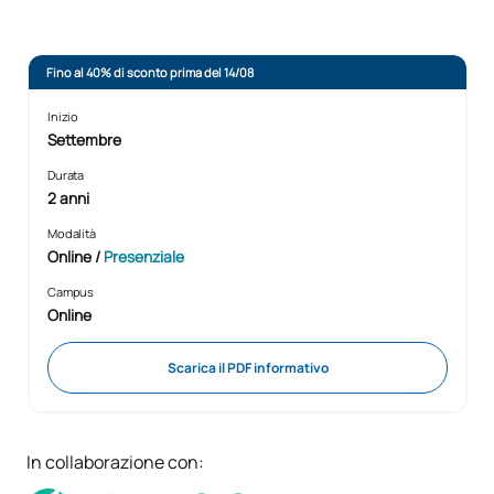
Fino al 40% di sconto prima del 14/08
Inizio
Settembre
Durata
2 anni
Modalità
Online
/
Presenziale
Campus
Online
Scarica il PDF informativo
In collaborazione con: