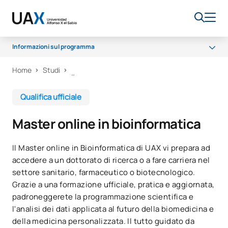
Informazioni sul programma
Home
Studi
Programma
Centri collaboratori
Qualifica ufficiale
Corpo docente
Master online in bioinformatica
Borse di studio e aiuti finanziari
Opportunità di carriera
Il Master online in Bioinformatica di UAX vi prepara ad
accedere a un dottorato di ricerca o a fare carriera nel
Domande frequenti
settore sanitario, farmaceutico o biotecnologico.
Qualità
Grazie a una formazione ufficiale, pratica e aggiornata,
padroneggerete la programmazione scientifica e
l'analisi dei dati applicata al futuro della biomedicina e
della medicina personalizzata. Il tutto guidato da