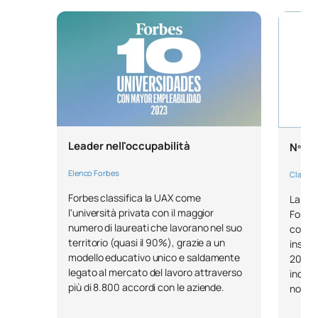
Leader nell'occupabilità
Nº1 n
Elenco Forbes
Classifi
Forbes classifica la UAX come
La pre
l'università privata con il maggior
Fondaz
numero di laureati che lavorano nel suo
come l
territorio (quasi il 90%), grazie a un
inseri
modello educativo unico e saldamente
2023, 
legato al mercato del lavoro attraverso
incent
più di 8.800 accordi con le aziende.
nostri