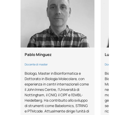
Bioinformatica e
SM122006
integrazione dei dati in
OB
6
biomedicina
Intelligenza artificiale e
SM122007
modellizzazione dei sistemi
OB
6
biologici
Pablo Mínguez
Lucia
SM122008
Tirocini accademici esterni
OB
6
Docente di master
Docente
Biologo, Master in Bioinformatica e
Biolog
SM122009
Tesi di laurea magistrale
OB
6
Dottorato in Biologia Molecolare, con
Biochi
esperienza in centri internazionali come
Moleco
il John Innes Centre, l'Università di
nella 
TOTALE:
30
Nottingham, il CNIO, il CIPF e l'EMBL-
moleco
Heidelberg. Ha contribuito allo sviluppo
geneti
di strumenti come Babelomics, STRING
sequen
*Carattere: FB:Formazione di base, Ob: Obbligatorio, Op:
e PTMcode. Attualmente dirige l'unità di
ricerc