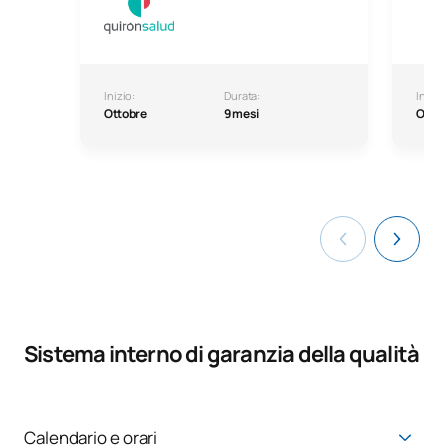
Inizio:
Durata:
Inizio:
Ottobre
9 mesi
Ottob
Sistema interno di garanzia della qualità
Calendario e orari