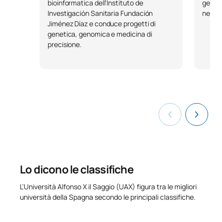
Opzionale
bioinformatica dell'Instituto de
geneti
Investigación Sanitaria Fundación
nei pr
Jiménez Díaz e conduce progetti di
genetica, genomica e medicina di
precisione.
Lo dicono le classifiche
L'Università Alfonso X il Saggio (UAX) figura tra le migliori
università della Spagna secondo le principali classifiche.