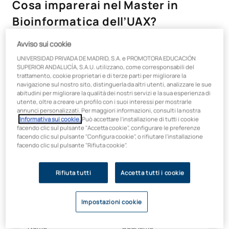
Cosa imparerai nel Master in
Bioinformatica dell’UAX?
Avviso sui cookie
Immergiti in un piano di studi aggiornato che combina l’analisi
dei dati biologici, la programmazione e l’intelligenza artificiale,
UNIVERSIDAD PRIVADA DE MADRID, S.A. e PROMOTORA EDUCACIÓN
con una visione completa dell’impatto della bioinformatica
SUPERIOR ANDALUCÍA, S.A.U. utilizzano, come corresponsabili del
trattamento, cookie proprietari e di terze parti per migliorare la
sulla salute, sulla biotecnologia e sullo sviluppo umano.
navigazione sul nostro sito, distinguerla da altri utenti, analizzare le sue
Preparati a diventare un leader in un settore fondamentale
abitudini per migliorare la qualità dei nostri servizi e la sua esperienza di
per il presente e il futuro della medicina personalizzata e della
utente, oltre a creare un profilo con i suoi interessi per mostrarle
scienza dei dati biomedici.
annunci personalizzati. Per maggiori informazioni, consulti la nostra
Informativa sui cookie.
Può accettare l'installazione di tutti i cookie
facendo clic sul pulsante "Accetta cookie", configurare le preferenze
Vuoi saperne di più sul
facendo clic sul pulsante "Configura cookie", o rifiutare l'installazione
facendo clic sul pulsante "Rifiuta cookie".
Master? Ti forniamo tutte le
informazioni
Rifiuta tutti
Accetta tutti i cookie
Tutti i campi sono obbligatori
Impostazioni cookie
Nome
Cognome