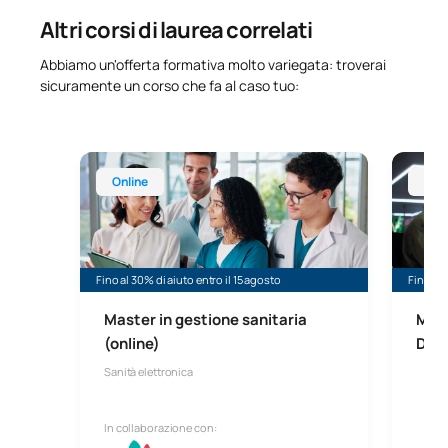
Altri corsi di laurea correlati
Abbiamo un'offerta formativa molto variegata: troverai
sicuramente un corso che fa al caso tuo:
Master universitario in Direzione e gestione sanitar
Master u
Online
Onl
Fino al 30% di aiuto entro il 15 agosto
Fino al 
Master in gestione sanitaria
Mast
(online)
Data
Sanità elettronica
In collaborazione con: