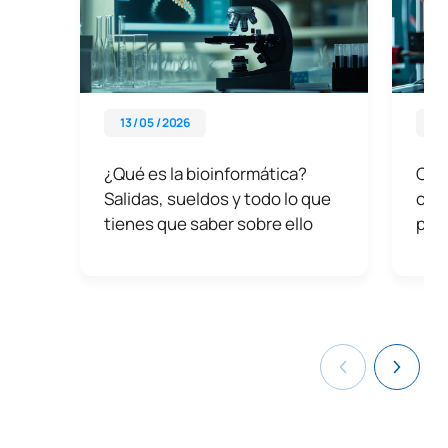
Abate
Fondamenti di programmazione e scienza dei dati
, per laureati
Microsoft
in:
Accenture
Ingegneria informatica
QuironHealth
Ingegneria matematica
13 / 05 / 2026
08 
ESAME Farmaceutico
Informatica / Scienza dei dati
¿Qué es la bioinformática?
Cóm
Matematica
Salidas, sueldos y todo lo que
com
Statistica
tienes que saber sobre ello
para