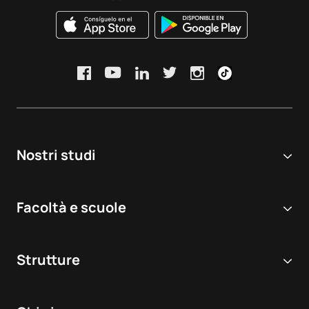
Nostri studi
Università online
Facoltà e scuole
Corsi di Laurea
Scienze biomediche e della salute
Doppie lauree
Strutture
Odontoiatria
Master e corsi post-laurea
Ospedale virtuale di simulazione
Veterinaria