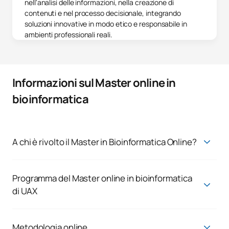
nell'analisi delle informazioni, nella creazione di
contenuti e nel processo decisionale, integrando
soluzioni innovative in modo etico e responsabile in
ambienti professionali reali.
Informazioni sul Master online in
bioinformatica
A chi è rivolto il Master in Bioinformatica Online?
Il Master in Bioinformatica Online è pensato sia per i
professionisti che desiderano fare carriera nel settore
sanitario, farmaceutico e delle biotecnologie, sia per coloro
Programma del Master online in bioinformatica
che desiderano approfondire la propria ricerca e perseguire
di UAX
una carriera accademica o un dottorato di ricerca. Questa
Master in Bioinformatica
formazione specializzata consente di diventare un profilo
molto richiesto in un settore in continua espansione, dove la
Primo corso
Metodologia online
bioinformatica è essenziale per trasformare i dati biomedici in