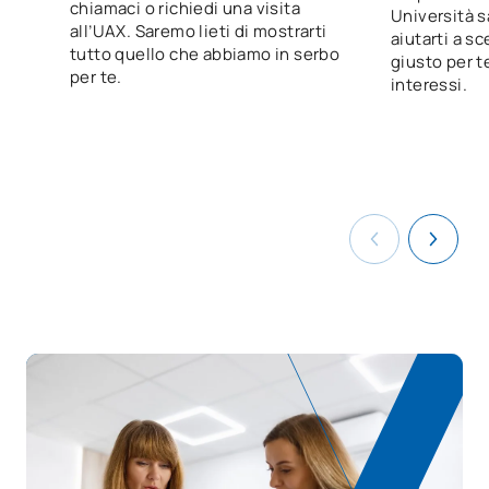
chiamaci o richiedi una visita
Digitalizzazione applicata ai
Università s
V0231015
OB
3
all’UAX. Saremo lieti di mostrarti
settori produttivi
aiutarti a sc
tutto quello che abbiamo in serbo
giusto per te
per te.
interessi.
La sostenibilità applicata al
V0231016
OB
3
sistema produttivo
Progetto di
V0231018
documentazione e gestione
OB
5
sanitaria
V0231019
FFE1
OB
0
TOTALE:
55
CORSI ELETTIVI