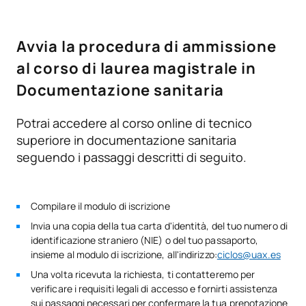
Professionale in Sanità: Orientamento alla formazione e al
Certificato di superamento degli esami di ammissione ai
lavoro. Laurea in Psicologia e in Udito e Linguaggio.
cicli di formazione di livello superiore.
TOTALE:
60
Esperienza consolidata nell'orientamento scolastico e
Avvia la procedura di ammissione
nella risoluzione dei conflitti. Consulenza psicopedagogica.
al corso di laurea magistrale in
Nanouska Álvarez-Barón:
Insegnante di Formazione
CORSI ELETTIVI
Documentazione sanitaria
Professionale in ambito sanitario: orientamento all'impresa
e all'imprenditorialità.
Codice
Soggetti
Carattere*
ECTS
Potrai accedere al corso online di tecnico
superiore in documentazione sanitaria
N/A
Corso facoltativo
OP
1
seguendo i passaggi descritti di seguito.
TOTALE:
1
Compilare il modulo di iscrizione
Invia una copia della tua carta d'identità, del tuo numero di
Secondo anno
identificazione straniero (NIE) o del tuo passaporto,
insieme al modulo di iscrizione, all'indirizzo:
ciclos@uax.es
SOGGETTI ANNUALI
Una volta ricevuta la richiesta, ti contatteremo per
verificare i requisiti legali di accesso e fornirti assistenza
Codice
Soggetti
Carattere*
ECTS
sui passaggi necessari per confermare la tua prenotazione