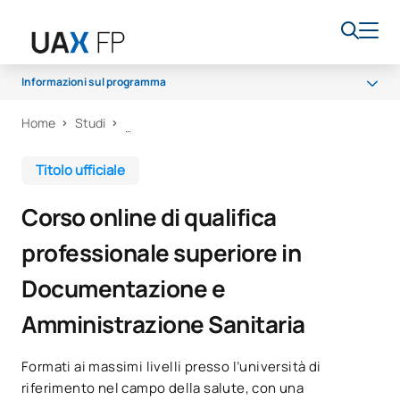
Informazioni sul programma
Home
Studi
Programma
Accesso e ammissione
Titolo ufficiale
Borse di studio e aiuti finanziari
Corso online di qualifica
Opportunità di carriera
professionale superiore in
Documentazione e
Amministrazione Sanitaria
Formati ai massimi livelli presso l’università di
riferimento nel campo della salute, con una