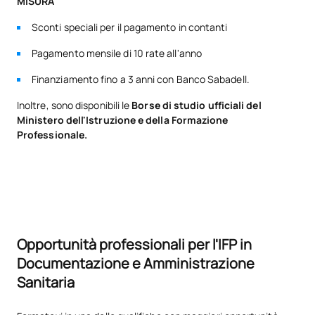
MISURA
informativi
Sconti speciali per il pagamento in contanti
TOTALE:
5
Pagamento mensile di 10 rate all'anno
Finanziamento fino a 3 anni con Banco Sabadell.
*Carattere: FB:Formazione di base, Ob: Obbligatorio, Op:
Inoltre, sono disponibili le
Borse di studio ufficiali del
Opzionale
Ministero dell'Istruzione e della Formazione
Professionale.
Opportunità professionali per l'IFP in
Documentazione e Amministrazione
Sanitaria