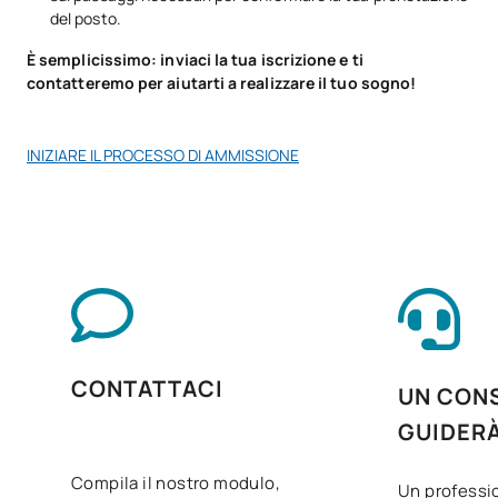
del posto.
V0231009
Codifica sanitaria
OB
11
È semplicissimo: inviaci la tua iscrizione e ti
contatteremo per aiutarti a realizzare il tuo sogno!
Assistenza psicosociale al
V0231010
OB
7
paziente/utente
INIZIARE IL PROCESSO DI AMMISSIONE
V0231011
Convalida e utilizzo dei dati
OB
8
Gestione amministrativa
V0231012
OB
8
sanitaria
V0231013
Inglese professionale
OB
5
CONTATTACI
UN CONS
Itinerario personale per
GUIDER
V0231014
OB
5
l'occupabilità II
Compila il nostro modulo,
Un professio