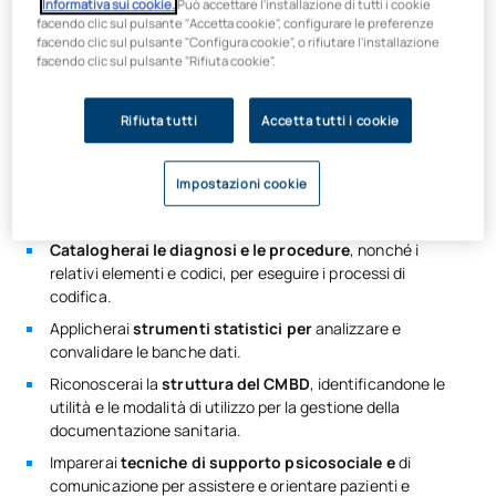
professionisti sanitari in attività,
e vai oltre la classica
Informativa sui cookie.
Può accettare l'installazione di tutti i cookie
facendo clic sul pulsante "Accetta cookie", configurare le preferenze
formazione amministrativa per moltiplicare le tue opportunità
facendo clic sul pulsante "Configura cookie", o rifiutare l'installazione
nel settore sanitario. Nel
corso di formazione professionale
facendo clic sul pulsante "Rifiuta cookie".
in Documentazione Sanitaria
ti specializzerai in:
L’approccio
ai processi gestionali più richiesti nelle
Rifiuta tutti
Accetta tutti i cookie
strutture sanitarie, con
una
prospettiva aggiornata,
digitale e multidisciplinare.
Impostazioni cookie
Acquisirai familiarità con la
terminologia clinica relativa
a
patologie, esami diagnostici e opzioni terapeutiche.
Catalogherai le diagnosi e le procedure
, nonché i
relativi elementi e codici, per eseguire i processi di
codifica.
Applicherai
strumenti statistici per
analizzare e
convalidare le banche dati.
Riconoscerai la
struttura del CMBD
, identificandone le
utilità e le modalità di utilizzo per la gestione della
documentazione sanitaria.
Imparerai
tecniche di supporto psicosociale e
di
comunicazione per assistere e orientare pazienti e