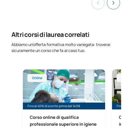
Altri corsi di laurea correlati
Abbiamo un'offerta formativa molto variegata: troverai
sicuramente un corso che fa al caso tuo.
Corso online di qualifica professionale superiore in
Corso on
Online
Onl
Fino al 40% di sconto prima del 14/08
Fino al 
Corso online di qualifica
Cors
professionale superiore in igiene
in d