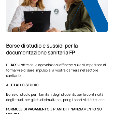
Codice
Soggetti
Carattere*
ECTS
N/A
Corso facoltativo
OP
1
TOTALE:
1
Borse di studio e sussidi per la
Elenco delle materie opzionali
documentazione sanitaria FP
SOGGETTI ANNUALI
L
'UAX
vi offre delle agevolazioni affinché nulla vi impedisca di
Codice
Soggetti
Carattere*
ECTS
formarvi e di dare impulso alla vostra carriera nel settore
sanitario:
Ampliamento dell’Itinerario
AIUTI ALLO STUDIO
V0131007
OP
0
personale per l’occupabilità I
Borse di studio per i familiari degli studenti, per la continuità
degli studi, per gli studi simultanei, per gli sportivi d'élite, ecc.
Ampliamento dell'informatica
FORMULE DI PAGAMENTO E PIANI DI FINANZIAMENTO SU
V0231017
d'ufficio e dei processi
OP
5