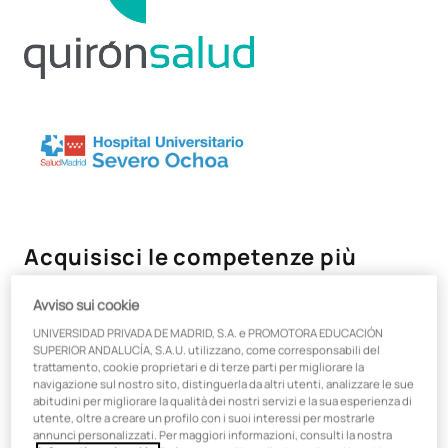
Acquisisci le competenze più
richieste dalle aziende sanitarie,
Avviso sui cookie
con un titolo di studio adeguato
UNIVERSIDAD PRIVADA DE MADRID, S.A. e PROMOTORA EDUCACIÓN
alla realtà attuale del settore
SUPERIOR ANDALUCÍA, S.A.U. utilizzano, come corresponsabili del
trattamento, cookie proprietari e di terze parti per migliorare la
sanitario.
navigazione sul nostro sito, distinguerla da altri utenti, analizzare le sue
abitudini per migliorare la qualità dei nostri servizi e la sua esperienza di
utente, oltre a creare un profilo con i suoi interessi per mostrarle
Scegli un
corso online specializzato, flessibile e
ideato da
annunci personalizzati. Per maggiori informazioni, consulti la nostra