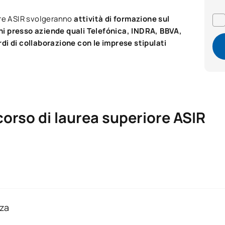
ore ASIR svolgeranno
attività di formazione sul
ini presso aziende quali Telefónica, INDRA, BBVA,
di di collaborazione con le imprese stipulati
corso di laurea superiore ASIR
crivono al 2° anno seguiranno il piano di studi 2023/2024, attu
ili al seguente link:
nza
n presenza: