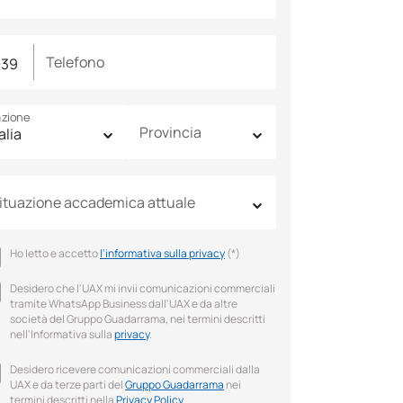
Telefono
zione
Provincia
ituazione accademica attuale
Ho letto e accetto
l'informativa sulla privacy
(*)
Desidero che l'UAX mi invii comunicazioni commerciali
tramite WhatsApp Business dall'UAX e da altre
società del Gruppo Guadarrama, nei termini descritti
nell'Informativa sulla
privacy
.
Desidero ricevere comunicazioni commerciali dalla
UAX e da terze parti del
Gruppo Guadarrama
nei
termini descritti nella
Privacy Policy
.