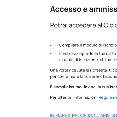
Secondo anno
Accesso e ammiss
SOGGETTI ANNUALI
Potrai accedere al Cicl
Codice
Soggetti
Compilare il modulo di iscrizi
V0240108
Amministra
Invia una copia della tua carta
modulo di iscrizione, all'indiri
V0240109
Amministra
Una volta ricevuta la richiesta, ti 
per confermare la tua prenotazione
V0240110
Implementa
È semplicissimo: inviaci la tua isc
V0240111
Sicurezza e
Per ulteriori informazioni:
Regolame
V0240112
Servizi di 
INIZIARE IL PROCESSO DI AMMIS