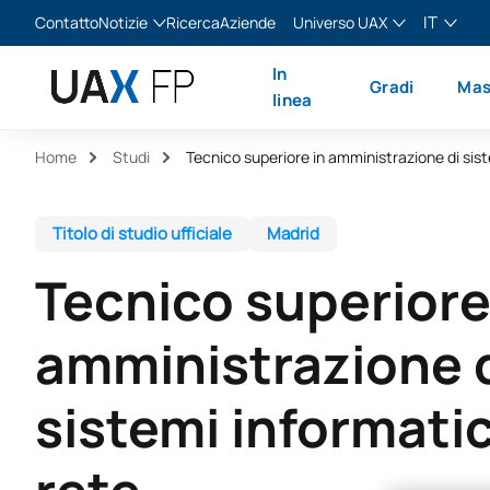
IT
Contatto
Notizie
Ricerca
Aziende
Universo UAX
Blog
The Valley
Italiano
In
Gradi
Mas
Notizie
XTART
English
linea
MIR Asturias
Español
Home
Studi
Français
Titolo di studio ufficiale
Madrid
Tecnico superiore
amministrazione 
sistemi informatic