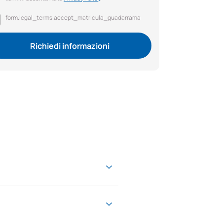
form.legal_terms.accept_matricula_guadarrama
Richiedi informazioni
almente in fase di abbandono. Le