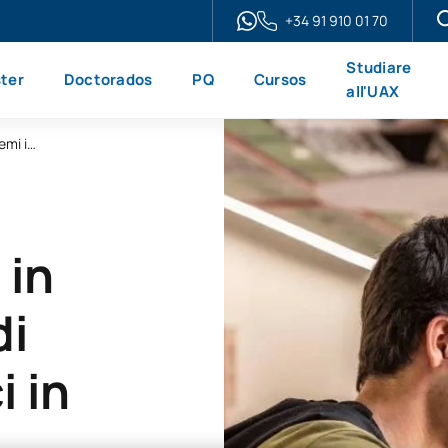
+34 91 910 01 70
Studiare
ter
Doctorados
PQ
Cursos
all'UAX
Tecnico superiore in amministrazione di sistemi informatici in rete
 in
di
i in