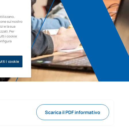
ilizzano,
zione sul nostro
zi e la sua
zzati. Per
utti i cookie
onfigura
tti i cookie
Scarica il PDF informativo