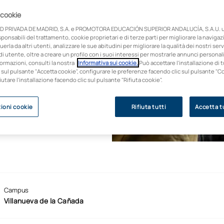
 cookie
D PRIVADA DE MADRID, S.A. e PROMOTORA EDUCACIÓN SUPERIOR ANDALUCÍA, S.A.U. ut
quisisci uno dei
onsabili del trattamento, cookie proprietari e di terze parti per migliorare la naviga
ore ASIR. Avrai la
uerla da altri utenti, analizzare le sue abitudini per migliorare la qualità dei nostri servi
ficiale per ottenere la
i utente, oltre a creare un profilo con i suoi interessi per mostrarle annunci personali
ormazioni, consulti la nostra
Informativa sui cookie.
Può accettare l'installazione di t
ribuzione elevata
 sul pulsante "Accetta cookie", configurare le preferenze facendo clic sul pulsante "C
fiutare l'installazione facendo clic sul pulsante "Rifiuta cookie".
ioni cookie
Rifiuta tutti
Accetta tu
Campus
Villanueva de la Cañada