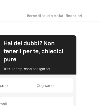
Borse di studio e aiuti finanziari
Hai dei dubbi? Non
tenerli per te, chiedici
pure
Tutti i campi sono obbligatori
ome
Cognome
mail