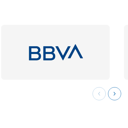
 LOE*
12
5
59
reato sperimentale.
riore.