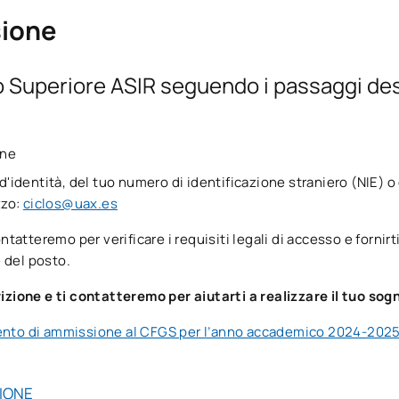
ione
o Superiore ASIR seguendo i passaggi desc
C
one
zione dei sistemi di gestione dei database
 d'identità, del tuo numero di identificazione straniero (NIE) 
zzo:
ciclos@uax.es
zione dei sistemi operativi
contatteremo per verificare i requisiti legali di accesso e forni
 del posto.
zione di applicazioni web
rizione e ti contatteremo per aiutarti a realizzare il tuo sog
 alta disponibilità
nto di ammissione al CFGS per l’anno accademico 2024-202
rete e Internet
SIONE