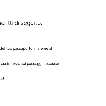
ritti di seguito.
arattere*
ECTS
OB
5
o del tuo passaporto, insieme al
OB
8
rti assistenza sui passaggi necessari
OB
7
no!
OB
7
5
OB
8