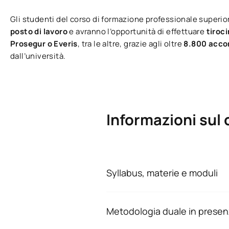
Gli studenti del corso di formazione professionale superi
posto di lavoro
e avranno l’opportunità di effettuare
tiroc
Prosegur o Everis
, tra le altre, grazie agli oltre
8.800 accor
dall’università.
Informazioni sul 
Syllabus, materie e moduli
Gli studenti trasferiti che si is
materie e gli ECTS sono consultab
Piano di studi 2023-2024
Metodologia duale in prese
Formazione duale in modalità i