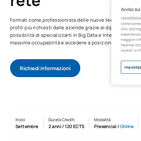
rete
Avviso sui
UNIVERSIDA
Formati come professionista delle nuove tecnologie e ac
come corresp
profili più richiesti dalle aziende grazie al diploma superi
sito, disting
possibilità di specializzarti in Big Data e Intelligenza Arti
esperienza d
maggiori inf
massima occupabilità e accedere a posizioni con una ret
facendo clic
cookie", o ri
Richiedi informazioni
Impostaz
Inizio
Durata Crediti
Modalità
Settembre
2 anni / 120 ECTS
Presencial
/
Online