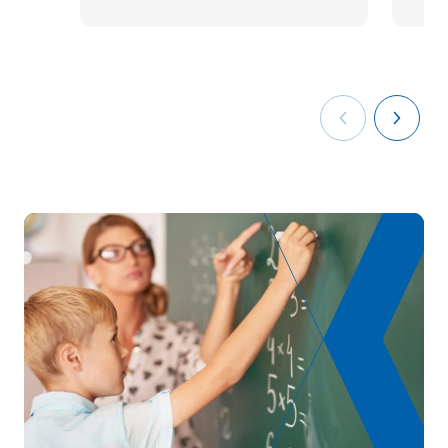
scuola dell'infanzia e
primaria
Programma, metodologia e
valutazione della
SM150535
OP
6
matematica nella scuola
secondaria e nel liceo
Didattica dell'algebra e
SM150536
dell'aritmetica nella scuola
OP
6
secondaria e nel liceo
Didattica dell'analisi e della
SM150537
geometria nella scuola
OP
6
secondaria e nel liceo
Didattica della statistica e