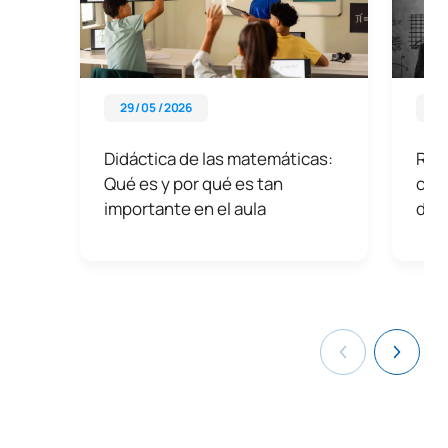
29 / 05 / 2026
29 
Didáctica de las matemáticas:
Ram
Qué es y por qué es tan
con
importante en el aula
dist