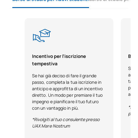
Programma, metodologia e
valutazione della
SM150530
OP
6
matematica nella scuola
dell'infanzia e primaria
Didattica dell'algebra,
Incentivo per l'iscrizione
Bors
dell'aritmetica e della
tempestiva
SM150531
OP
6
Se h
misura nella scuola
acca
Se hai già deciso di fare il grande
dell'infanzia e primaria
tale
passo, completa la tua iscrizione in
pensa
anticipo e approfitta di un incentivo
anno
Didattica della geometria
diretto. Un modo per premiare il tuo
impegno e pianificare il tuo futuro
SM150532
nella scuola dell'infanzia e
OP
6
*Reg
con un vantaggio in più.
primaria
pubb
*Rivolgiti al tuo consulente presso
UAX Mare Nostrum
Didattica della statistica e
della probabilità nella
SM150533
OP
6