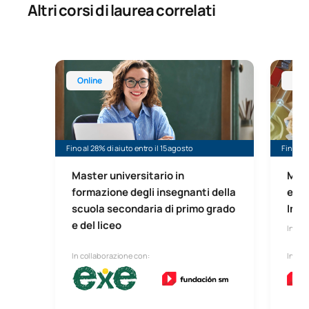
Altri corsi di laurea correlati
Master universitario in Formazione degli insegnanti
Master 
Online
Onl
Fino al 28% di aiuto entro il 15 agosto
Fino al 
Master universitario in
Mast
formazione degli insegnanti della
e Co
scuola secondaria di primo grado
Inse
e del liceo
In line
In collaborazione con:
In col