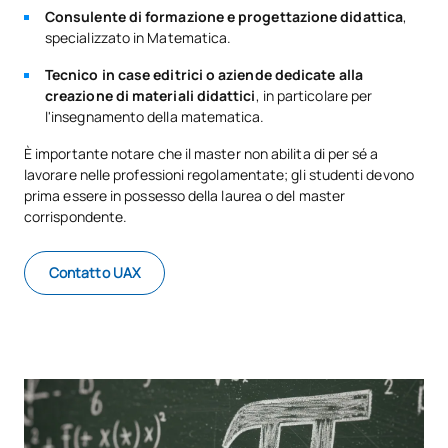
nel liceo
Consulente di formazione e progettazione didattica
,
specializzato in Matematica.
TOTALE:
12
Tecnico in case editrici o aziende dedicate alla
creazione di materiali didattici
, in particolare per
l'insegnamento della matematica.
*Carattere: FB:Formazione di base, Ob: Obbligatorio, Op:
È importante notare che il master non abilita di per sé a
Opzionale
lavorare nelle professioni regolamentate; gli studenti devono
prima essere in possesso della laurea o del master
corrispondente.
Contatto UAX