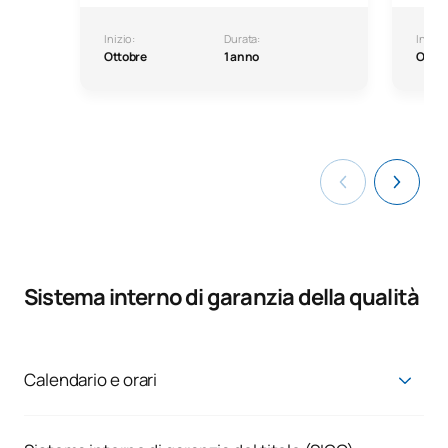
Inizio:
Durata:
Inizio:
Ottobre
1 anno
Ottob
Sistema interno di garanzia della qualità
Calendario e orari
Calendario e orari | Portale della trasparenza - UAX
Visualizzazione pubblica degli orari per gruppi