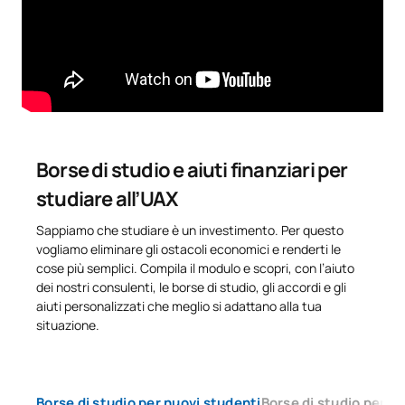
formale e/o negli stadi di maturità nel loro paese d'origine.
Se avete un'esperienza professionale correlata, potrete
convalidare lo stage
. Contattate i nostri consulenti per uno
TOTALE:
24
studio personalizzato sul riconoscimento ECTS.
CORSI ELETTIVI
Codice
Soggetti
Carattere*
ECTS
Borse di studio e aiuti finanziari per
studiare all’UAX
N/A
Corso facoltativo
OP
30
Sappiamo che studiare è un investimento. Per questo
vogliamo eliminare gli ostacoli economici e renderti le
TOTALE:
30
cose più semplici. Compila il modulo e scopri, con l’aiuto
dei nostri consulenti, le borse di studio, gli accordi e gli
aiuti personalizzati che meglio si adattano alla tua
Elenco delle materie opzionali
situazione.
PRIMO QUADRIMESTRE
Codice
Soggetti
Carattere*
ECTS
Borse di studio per nuovi studenti
Borse di studio per s