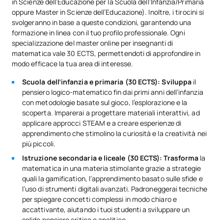
in Scienze dell’Educazione per la Scuola dell’Infanzia/Primaria
oppure Master in Scienze dell’Educazione). Inoltre, i tirocini si
svolgeranno in base a queste condizioni, garantendo una
formazione in linea con il tuo profilo professionale. Ogni
specializzazione del master online per insegnanti di
matematica vale 30 ECTS, permettendoti di approfondire in
modo efficace la tua area di interesse.
Scuola dell’infanzia e primaria (30 ECTS): Sviluppa
il
pensiero logico-matematico fin dai primi anni dell’infanzia
con metodologie basate sul gioco, l’esplorazione e la
scoperta. Imparerai a progettare materiali interattivi, ad
applicare approcci STEAM e a creare esperienze di
apprendimento che stimolino la curiosità e la creatività nei
più piccoli.
Istruzione secondaria e liceale (30 ECTS): Trasforma
la
matematica in una materia stimolante grazie a strategie
quali la gamification, l’apprendimento basato sulle sfide e
l’uso di strumenti digitali avanzati. Padroneggerai tecniche
per spiegare concetti complessi in modo chiaro e
accattivante, aiutando i tuoi studenti a sviluppare un
solido pensiero critico e analitico.