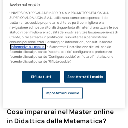
Avviso sui cookie
Apprendimento pratico, flessibile
UNIVERSIDAD PRIVADA DE MADRID, S.A. e PROMOTORA EDUCACIÓN
e basato sulla realtà professionale
SUPERIOR ANDALUCÍA, S.A.U. utilizzano, come corresponsabili del
trattamento, cookie proprietari e di terze parti per migliorare la
navigazione sul nostro sito, distinguerla da altri utenti, analizzare le sue
Questo master ufficiale si basa su una metodologia pratica e
abitudini per migliorare la qualità dei nostri servizi e la sua esperienza di
flessibile che si collega direttamente alle sfide del contesto
utente, oltre a creare un profilo con i suoi interessi per mostrarle
educativo reale. Attraverso
casi di studio, progetti e
annunci personalizzati. Per maggiori informazioni, consulti la nostra
apprendimento collaborativo
, gli studenti sviluppano
Informativa sui cookie.
Può accettare l'installazione di tutti i cookie
facendo clic sul pulsante "Accetta cookie", configurare le preferenze
competenze che possono mettere immediatamente in
facendo clic sul pulsante "Configura cookie", o rifiutare l'installazione
pratica nella loro attività didattica. Il nostro approccio
facendo clic sul pulsante "Rifiuta cookie".
promuove una cultura di co-creazione e collaborazione,
favorendo l’apprendimento esperienziale. Inoltre, la flessibilità
del formato online ti permette di
conciliare la tua
Rifiuta tutti
Accetta tutti i cookie
formazione con la tua vita professionale
, garantendo un
percorso di apprendimento su misura per le tue esigenze.
Impostazioni cookie
Cosa imparerai nel Master online
in Didattica della Matematica?