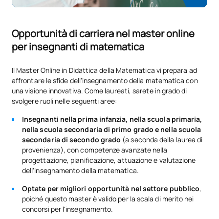
della probabilità nella
SM150538
OP
6
scuola secondaria e nel
liceo
Opportunità di carriera nel master online
per insegnanti di matematica
TOTALE:
48
Il Master Online in Didattica della Matematica vi prepara ad
affrontare le sfide dell'insegnamento della matematica con
SECONDO QUADRIMESTRE
una visione innovativa. Come laureati, sarete in grado di
svolgere ruoli nelle seguenti aree:
Codice
Soggetti
Carattere*
ECTS
Insegnanti nella prima infanzia, nella scuola primaria,
nella scuola secondaria di primo grado e nella scuola
Tirocini accademici esterni
secondaria di secondo grado
(a seconda della laurea di
nell'ambito dell'educazione
provenienza), con competenze avanzate nella
SM150534
OP
6
progettazione, pianificazione, attuazione e valutazione
della prima infanzia e della
dell'insegnamento della matematica.
scuola primaria
Optate per migliori opportunità nel settore pubblico
,
poiché questo master è valido per la scala di merito nei
Tirocini accademici esterni
concorsi per l'insegnamento.
SM150539
nell'istruzione secondaria e
OP
6