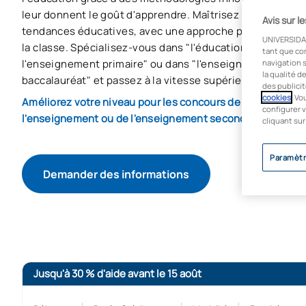
leur donnent le goût d'apprendre. Maîtrisez l'utilisation 
Avis sur l
tendances éducatives, avec une approche pratique qui s'a
UNIVERSIDA
la classe. Spécialisez-vous dans "l'éducation de la petit
tant que co
l'enseignement primaire" ou dans "l'enseignement secon
navigation s
la qualité d
baccalauréat" et passez à la vitesse supérieure.
des publicit
cookies
. Vo
Améliorez votre niveau pour les concours de la fonction p
configurer v
l'enseignement ou de l'enseignement secondaire. Places 
cliquant sur
Paramètr
Demander des informations
Jusqu'à 30 % d'aide avant le 15 août