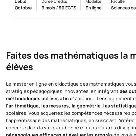
Début
Durée Crédits
Modalité
Faculté
Octobre
9 mois / 60 ECTS
En ligne
Sciences de
Faites des mathématiques la m
élèves
Le master en ligne en didactique des mathématiques vous
stratégies pédagogiques innovantes, en intégrant
des out
méthodologies actives afin d’
améliorer l’enseignement d
l’arithmétique, les mesures, la géométrie, les statistiqu
scolaires. Vous acquerrez les compétences nécessaires pou
l'apprentissage des mathématiques, en suscitant l'intérêt 
concrète dans la vie quotidienne et dans d'autres discipli
pédagogiques efficaces et évaluer les progrès
de vos élè