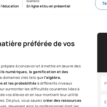
Examens
Té
 l'éducation
En ligne et/ou en présentiel
atière préférée de vos
 prépare à concevoir et à mettre en œuvre des
ils numériques, la gamification et des
e domaines clés tels que
l’algèbre,
es et les probabilités
à différents niveaux
P
r surmonter les difficultés courantes liées à
de vos élèves et en leur montrant leur utilité
nes. De plus, vous saurez
créer des ressources
E
ves, devenant ainsi le professionnel dont les