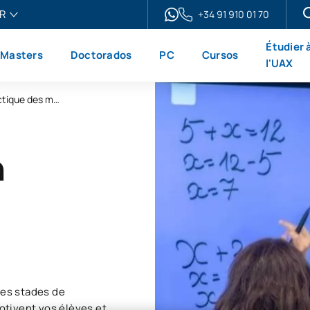
R
+34 91 910 01 70
ais
Étudier 
Masters
Doctorados
PC
Cursos
h
l'UAX
ol
Master universitaire en ligne en didactique des mathématiques
no
n
es stades de
otivent vos élèves et