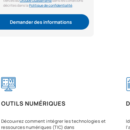
tierces du
Groupe Guadarrama
dans les conditions
décrites dans la
Politique de confidentialité
.
Demander des informations
OUTILS NUMÉRIQUES
D
Découvrez comment intégrer les technologies et
Id
ressources numériques (TIC) dans
l