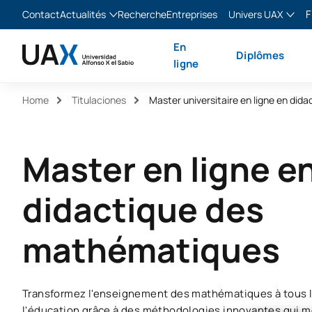
F
Contact
Actualités
Recherche
Entreprises
Univers UAX
Blog
The Valley
Franç
En
Diplômes
Actualités
XTART
Englis
ligne
MIR Asturias
Españ
Home
Titulaciones
Italia
Master en ligne e
didactique des
mathématiques
Transformez l'enseignement des mathématiques à tous l
l'éducation grâce à des méthodologies innovantes qui m