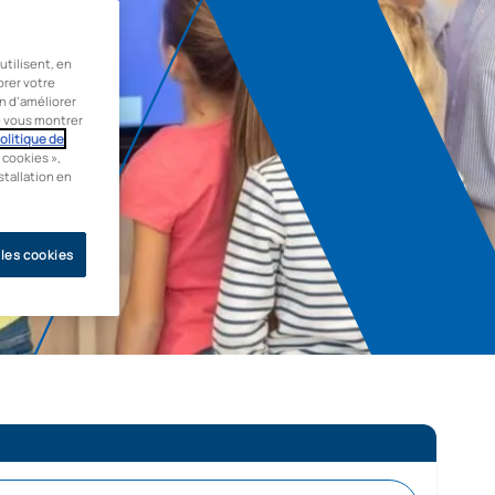
tilisent, en
orer votre
in d’améliorer
de vous montrer
olitique de
 cookies »,
stallation en
 les cookies