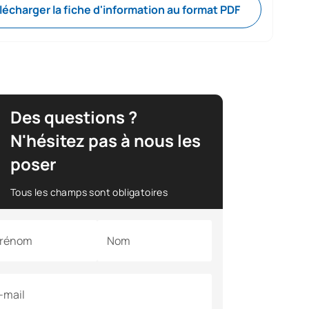
lécharger la fiche d'information au format PDF
Des questions ?
N'hésitez pas à nous les
poser
Tous les champs sont obligatoires
rénom
Nom
-mail