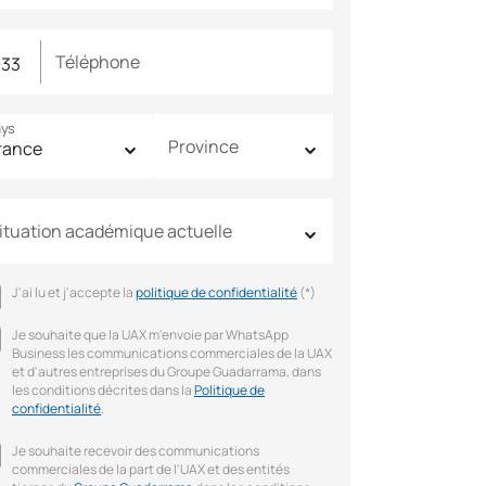
Téléphone
ys
Province
ituation académique actuelle
J'ai lu et j'accepte la
politique de confidentialité
(*)
Je souhaite que la UAX m'envoie par WhatsApp
Business les communications commerciales de la UAX
et d'autres entreprises du Groupe Guadarrama, dans
les conditions décrites dans la
Politique de
confidentialité
.
Je souhaite recevoir des communications
commerciales de la part de l'UAX et des entités