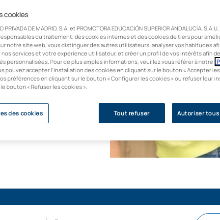
des TIC et les
es cookies
dapte à la réalité de
D PRIVADA DE MADRID, S.A. et PROMOTORA EDUCACIÓN SUPERIOR ANDALUCÍA, S.A.U. u
e enfance et
responsables du traitement, des cookies internes et des cookies de tiers pour améli
daire et le
ur notre site web, vous distinguer des autres utilisateurs, analyser vos habitudes af
e nos services et votre expérience utilisateur, et créer un profil de vos intérêts afin 
és personnalisées. Pour de plus amples informations, veuillez vous référer à notre
P
us pouvez accepter l’installation des cookies en cliquant sur le bouton « Accepter les
ublique de
os préférences en cliquant sur le bouton « Configurer les cookies » ou refuser leur in
limitées.
 le bouton « Refuser les cookies ».
es des cookies
Tout refuser
Autoriser tous