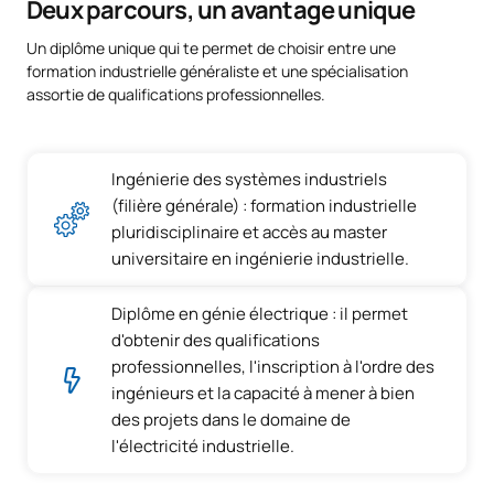
Deux parcours, un avantage unique
Thermodynamique et
0242710
FB
6
Un diplôme unique qui te permet de choisir entre une
transfert de chaleur
formation industrielle généraliste et une spécialisation
assortie de qualifications professionnelles.
TOTAL:
30
Ingénierie des systèmes industriels
Troisième année
(filière générale) : formation industrielle
pluridisciplinaire et accès au master
PREMIÈRE PÉRIODE DE QUATRE MOIS
universitaire en ingénierie industrielle.
Code
Matières
Caractère*
ECTS
Diplôme en génie électrique : il permet
d'obtenir des qualifications
Électrotechnique et
professionnelles, l'inscription à l'ordre des
0342700
OB
6
machines électriques II
ingénieurs et la capacité à mener à bien
des projets dans le domaine de
0342701
Industrie durable
OB
3
l'électricité industrielle.