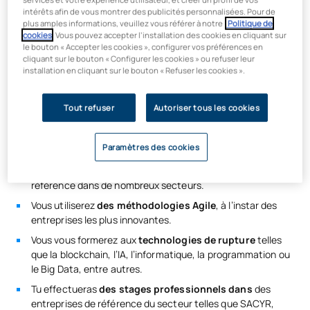
processus d'ingénierie, ce qui entraîne la nécessité de
intérêts afin de vous montrer des publicités personnalisées. Pour de
plus amples informations, veuillez vous référer à notre
Politique de
promouvoir des formations telles que la
licence en ingénierie
cookies
. Vous pouvez accepter l’installation des cookies en cliquant sur
des systèmes industriels.
le bouton « Accepter les cookies », configurer vos préférences en
cliquant sur le bouton « Configurer les cookies » ou refuser leur
Que vas-tu apprendre dans cette formation d'ingénierie
installation en cliquant sur le bouton « Refuser les cookies ».
industrielle ?
Vous apprendrez à gérer
la technologie
, les talents, les
Tout refuser
Autoriser tous les cookies
équipes et les matières premières afin de concevoir des
produits qui seront ensuite commercialisés.
Paramètres des cookies
Vous serez formé(e) à coordonner et diriger
des
processus industriels
et de
R&D
au sein d’entreprises de
référence dans de nombreux secteurs.
Vous utiliserez
des méthodologies Agile
, à l’instar des
entreprises les plus innovantes.
Vous vous formerez aux
technologies de rupture
telles
que la blockchain, l’IA, l’informatique, la programmation ou
le Big Data, entre autres.
Tu effectueras
des stages professionnels dans
des
entreprises de référence du secteur telles que SACYR,