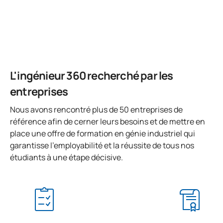
Code
Matières
Caractère*
ECTS
Gestion de projets et
0442700
OB
3
innovation
TOTAL:
3
L'ingénieur 360 recherché par les
entreprises
DEUXIÈME PÉRIODE DE QUATRE MOIS
Nous avons rencontré plus de 50 entreprises de
référence afin de cerner leurs besoins et de mettre en
Code
Matières
Caractère*
ECTS
place une offre de formation en génie industriel qui
garantisse l'employabilité et la réussite de tous nos
étudiants à une étape décisive.
0442701
Ingénierie logistique
OB
6
Stages universitaires en
0442702
OB
6
entreprise