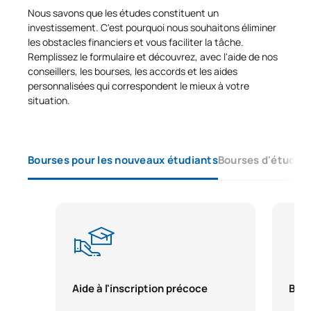
PREMIÈRE PÉRIODE DE QUATRE MOIS
Nous savons que les études constituent un
investissement. C'est pourquoi nous souhaitons éliminer
les obstacles financiers et vous faciliter la tâche.
Code
Matières
Caractère*
ECTS
Remplissez le formulaire et découvrez, avec l'aide de nos
conseillers, les bourses, les accords et les aides
Électronique numérique et
personnalisées qui correspondent le mieux à votre
0342730
OP
6
microprocesseurs
situation.
Installations basse et
0342731
OP
6
moyenne tension
Bourses pour les nouveaux étudiants
Bourses d'études 
Commande des machines et
0342732
OP
6
des entraînements
Ingénierie graphique :
0342733
OP
6
Normalisation
Aide à l'inscription précoce
Bour
0442734
Électronique de puissance
OP
6