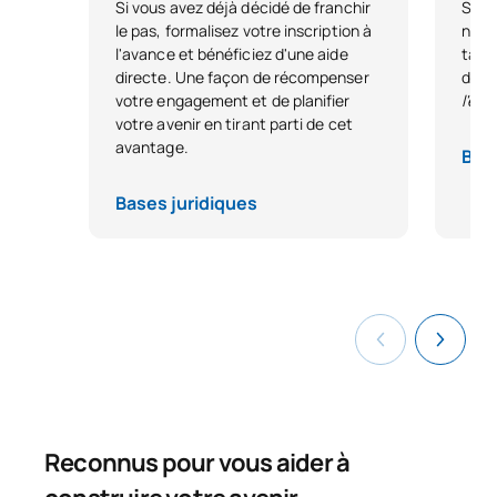
Si vous avez déjà décidé de franchir
Si vo
le pas, formalisez votre inscription à
nous
0442735
Structures
OP
6
l'avance et bénéficiez d'une aide
tale
directe. Une façon de récompenser
dest
votre engagement et de planifier
l'ex
0442736
Robotique industrielle
OP
6
votre avenir en tirant parti de cet
avantage.
Base
0442737
Conception de machines
OP
6
Bases juridiques
0442738
Mobilité intelligente
OP
6
0442739
Centrales électriques
OP
6
0442740
Instrumentation
OP
3
0442741
Installations à haute tension
OP
3
Reconnus pour vous aider à
0442742
Centrales thermiques
OP
3