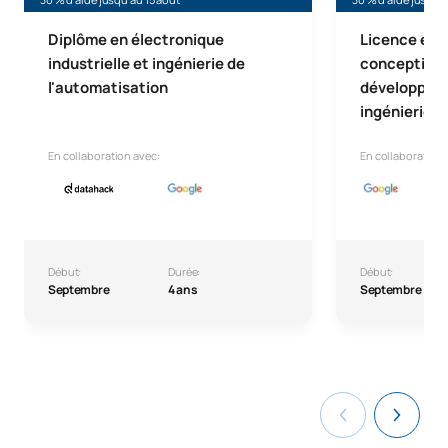
Diplôme en électronique
Licence en i
industrielle et ingénierie de
conception i
l'automatisation
développeme
ingénierie 
En collaboration avec:
En collaboration 
Début:
Durée:
Début:
Septembre
4 ans
Septembre