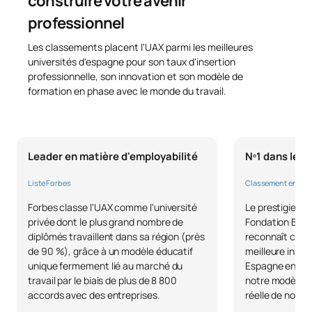
construire votre avenir
professionnel
0442743
BIM
OP
3
Les classements placent l'UAX parmi les meilleures
universités d'espagne pour son taux d'insertion
Systèmes électriques de
professionnelle, son innovation et son modèle de
0442744
OP
3
puissance
formation en phase avec le monde du travail.
0442749
Mécanique avancée
OP
3
Leader en matière d'employabilité
Nº1 dans le p
Signalisation et
0442750
OP
3
communication
Liste Forbes
Classement en U
Forbes classe l'UAX comme l'université
Le prestigieux 
Électrification des réseaux
privée dont le plus grand nombre de
Fondation BBVA 
0442751
OP
3
diplômés travaillent dans sa région (près
reconnaît comme
ferroviaires
de 90 %), grâce à un modèle éducatif
meilleure inser
unique fermement lié au marché du
Espagne en 202
TOTAL:
84
travail par le biais de plus de 8 800
notre modèle ax
accords avec des entreprises.
réelle de nos d