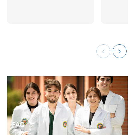
DEUXIÈME PÉRIODE DE QUATRE MOIS
Code
Matières
Caractère*
ECTS
Ingénierie graphique :
0342734
OP
3
Systèmes de modélisation
0342735
Lignes et réseaux
OP
6
0342736
Recherche opérationnelle
OP
6
0342737
Régulation automatique II
OP
6
TOTAL:
21
FAQ
*Caractère : FB : Formation Basique, Ob : Obligatoire, Op :