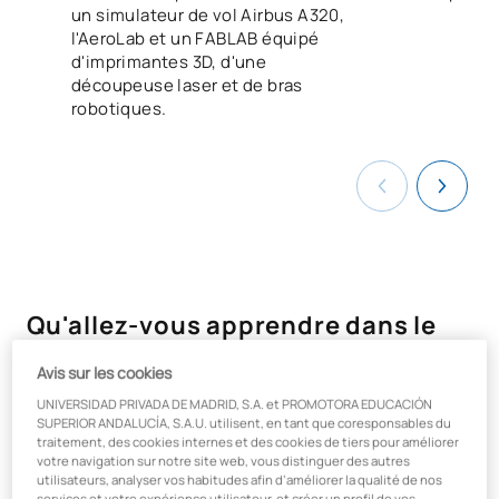
un simulateur de vol Airbus A320,
l'AeroLab et un FABLAB équipé
d'imprimantes 3D, d'une
découpeuse laser et de bras
robotiques.
Qu'allez-vous apprendre dans le
cadre de la formation d'ingénieur
Avis sur les cookies
en systèmes industriels ?
UNIVERSIDAD PRIVADA DE MADRID, S.A. et PROMOTORA EDUCACIÓN
SUPERIOR ANDALUCÍA, S.A.U. utilisent, en tant que coresponsables du
traitement, des cookies internes et des cookies de tiers pour améliorer
En raison de la mondialisation et du traitement massif de
votre navigation sur notre site web, vous distinguer des autres
l'information, on a de plus en plus besoin de professionnels
utilisateurs, analyser vos habitudes afin d’améliorer la qualité de nos
capables d'apporter une vision globale dans l'analyse des
services et votre expérience utilisateur, et créer un profil de vos