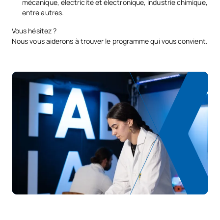
mécanique, électricité et électronique, industrie chimique,
0342706
Turbomachines
OB
6
entre autres.
Vous hésitez ?
TOTAL:
18
Nous vous aiderons à trouver le programme qui vous convient.
COURS À OPTION
Code
Matières
Caractère*
ECTS
N/A
Cours optionnel
OP
21
TOTAL:
21
Quatrième année
PREMIÈRE PÉRIODE DE QUATRE MOIS