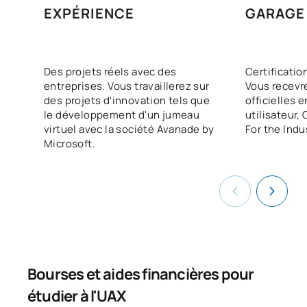
0442703
Sécurité au travail
OB
6
EXPÉRIENCE
GARAGE
0442704
Mémoire de fin d'études
OB
12
Des projets réels avec des
Certificatio
TOTAL:
30
entreprises. Vous travaillerez sur
Vous recevre
des projets d'innovation tels que
officielles 
le développement d'un jumeau
utilisateur,
COURS À OPTION
virtuel avec la société Avanade by
For the Indu
Microsoft.
Code
Matières
Caractère*
ECTS
N/A
Cours optionnel
OP
27
TOTAL:
27
Bourses et aides financières pour
Liste des cours optionnels
étudier à l'UAX