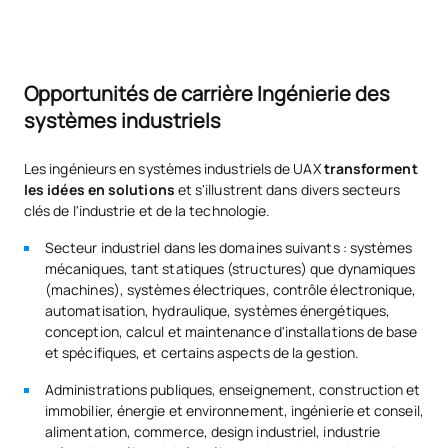
0342702
Régulation automatique
OB
6
0342703
Résistance des matériaux
OB
6
Opportunités de carrière Ingénierie des
systèmes industriels
TOTAL:
21
Les ingénieurs en systèmes industriels de UAX
transforment
les idées en solutions
et s'illustrent dans divers secteurs
DEUXIÈME PÉRIODE DE QUATRE MOIS
clés de l'industrie et de la technologie.
Code
Matières
Caractère*
ECTS
Secteur industriel dans les domaines suivants : systèmes
mécaniques, tant statiques (structures) que dynamiques
(machines), systèmes électriques, contrôle électronique,
Principes fondamentaux du
automatisation, hydraulique, systèmes énergétiques,
0342704
Big Data et de l'analyse de
OB
6
conception, calcul et maintenance d'installations de base
données
et spécifiques, et certains aspects de la gestion.
Administrations publiques, enseignement, construction et
0342705
Génie thermique
OB
6
immobilier, énergie et environnement, ingénierie et conseil,
alimentation, commerce, design industriel, industrie