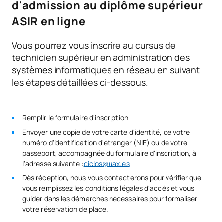
aux cycles de formation de niveau supérieur
d'admission au diplôme supérieur
N/A
Cours optionnel
OP
1
ASIR en ligne
TOTAL:
1
Vous pourrez vous inscrire au cursus de
technicien supérieur en administration des
systèmes informatiques en réseau en suivant
Deuxième année
les étapes détaillées ci-dessous.
SUJETS ANNUELS
Code
Matières
Caractère*
ECTS
Remplir le formulaire d'inscription
Envoyer une copie de votre carte d'identité, de votre
numéro d'identification d'étranger (NIE) ou de votre
Administration des
passeport, accompagnée du formulaire d'inscription, à
V0240108
systèmes de gestion de
OB
5
l'adresse suivante :
ciclos@uax.es
bases de données
Dès réception, nous vous contacterons pour vérifier que
vous remplissez les conditions légales d'accès et vous
Administration des
guider dans les démarches nécessaires pour formaliser
V0240109
OB
8
systèmes d'exploitation
votre réservation de place.