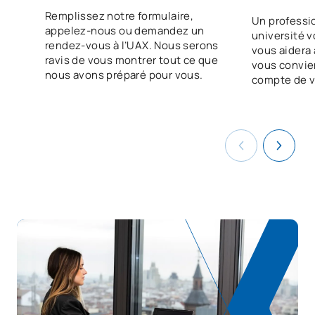
La durabilité appliquée au
Remplissez notre formulaire,
V0240116
OB
3
Un professi
système de production
appelez-nous ou demandez un
université v
rendez-vous à l’UAX. Nous serons
vous aidera à
ravis de vous montrer tout ce que
Projet intermodulaire de
vous convie
nous avons préparé pour vous.
compte de v
V0240118
gestion des systèmes
OB
5
informatiques en réseau
V0240119
FFE1
OB
0
TOTAL:
56
COURS À OPTION
Code
Matières
Caractère*
ECTS
N/A
Cours optionnel
OP
1