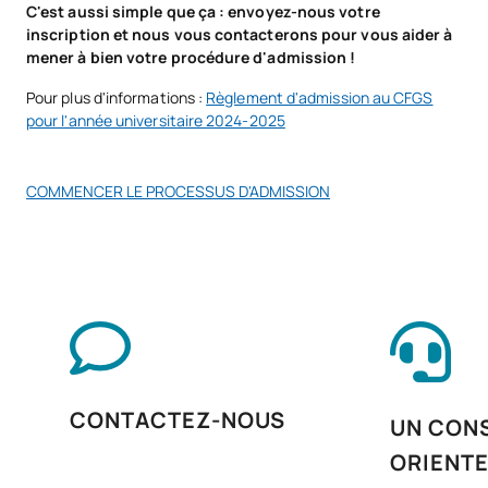
C'est aussi simple que ça : envoyez-nous votre
Mise en place
inscription et nous vous contacterons pour vous aider à
V0240110
OB
7
d'applications web
mener à bien votre procédure d'admission !
Pour plus d'informations :
Règlement d'admission au CFGS
Sécurité et haute
pour l'année universitaire 2024-2025
V0240111
OB
7
disponibilité
COMMENCER LE PROCESSUS D'ADMISSION
V0240112
Services réseau et Internet
OB
8
V0240113
Anglais professionnel
OB
5
Parcours personnel vers
V0240114
OB
5
l'employabilité II
La numérisation au service
CONTACTEZ-NOUS
UN CONS
V0240115
OB
3
des secteurs productifs
ORIENT