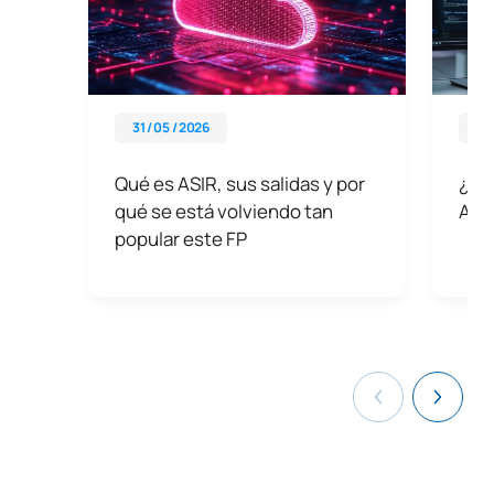
31 / 05 / 2026
01 
Qué es ASIR, sus salidas y por
¿Cu
qué se está volviendo tan
ASI
popular este FP