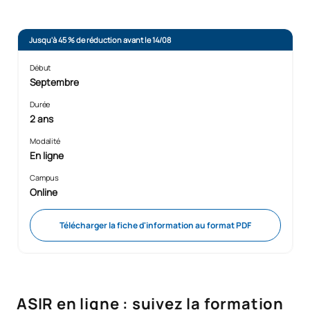
Jusqu'à 45 % de réduction avant le 14/08
Début
Septembre
Durée
2 ans
Modalité
En ligne
Campus
Online
Télécharger la fiche d'information au format PDF
ASIR en ligne : suivez la formation