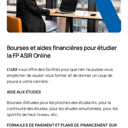
TOTAL:
1
Liste des cours optionnels
SUJETS ANNUELS
Bourses et aides financières pour étudier
la FP ASIR Online
Code
Matières
Caractère*
ECTS
L'UAX
vous offre des facilités pour que rien ne puisse vous
Introduction à l'anglais
V0140106
OP
0
empêcher de vouloir vous former et de donner un coup de
professionnel (GS)
pouce à votre carrière :
AIDE AUX ÉTUDES
V0240117
Cybersécurité
OP
5
Bourses d'études pour les proches des étudiants, pour la
continuité des études, pour les études simultanées, pour les
TOTAL:
5
sportifs de haut niveau, etc.
FORMULES DE PAIEMENT ET PLANS DE FINANCEMENT SUR