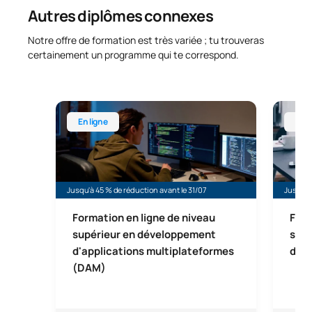
Autres diplômes connexes
Notre offre de formation est très variée ; tu trouveras
certainement un programme qui te correspond.
Formation en ligne de niveau supérieur en dévelo
Formati
En ligne
En l
Jusqu'à 45 % de réduction avant le 31/07
Jusqu'à
Formation en ligne de niveau
Form
supérieur en développement
supé
d'applications multiplateformes
d'ap
(DAM)