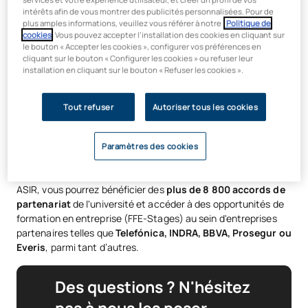
intérêts afin de vous montrer des publicités personnalisées. Pour de
Gestion des réseaux locaux et étendus, des processus de
plus amples informations, veuillez vous référer à notre
Politique de
virtualisation et du développement d’applications web,
cookies
. Vous pouvez accepter l’installation des cookies en cliquant sur
avec installation et configuration de logiciels de qualité.
le bouton « Accepter les cookies », configurer vos préférences en
cliquant sur le bouton « Configurer les cookies » ou refuser leur
installation en cliquant sur le bouton « Refuser les cookies ».
Tout refuser
Autoriser tous les cookies
Paramètres des cookies
De plus, grâce à cette formation professionnelle en ligne
ASIR, vous pourrez bénéficier des
plus de 8 800 accords de
partenariat
de l'université et accéder à des opportunités de
formation en entreprise (FFE-Stages) au sein d'entreprises
partenaires telles que
Telefónica, INDRA, BBVA, Prosegur ou
Everis
, parmi tant d’autres.
Des questions ? N'hésitez