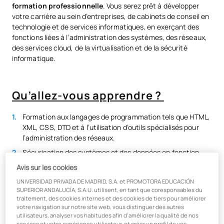
formation professionnelle
. Vous serez prêt à développer
votre carrière au sein d’entreprises, de cabinets de conseil en
technologie et de services informatiques, en exerçant des
fonctions liées à l’administration des systèmes, des réseaux,
des services cloud, de la virtualisation et de la sécurité
informatique.
Qu’allez-vous apprendre ?
Formation aux langages de programmation tels que HTML,
XML, CSS, DTD et à l’utilisation d’outils spécialisés pour
l’administration des réseaux.
Sécurisation des systèmes et des données en fonction
des besoins et des exigences de sécurité afin de prévenir
Avis sur les cookies
les pannes et les attaques externes.
UNIVERSIDAD PRIVADA DE MADRID, S.A. et PROMOTORA EDUCACIÓN
Administration des systèmes d’exploitation informatiques
SUPERIOR ANDALUCÍA, S.A.U. utilisent, en tant que coresponsables du
par l’installation et la configuration de logiciels.
traitement, des cookies internes et des cookies de tiers pour améliorer
votre navigation sur notre site web, vous distinguer des autres
Conception d’infrastructures de réseaux télématiques,
utilisateurs, analyser vos habitudes afin d’améliorer la qualité de nos
sélection des équipements et des composants.
services et votre expérience utilisateur, et créer un profil de vos