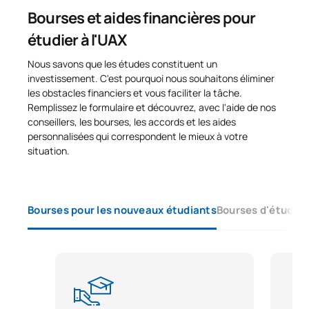
Bourses et aides financières pour
Technologies et médias
étudier à l'UAX
S0250708
pour l'enseignement
FB
6
primaire
Nous savons que les études constituent un
investissement. C'est pourquoi nous souhaitons éliminer
les obstacles financiers et vous faciliter la tâche.
TOTAL:
30
Remplissez le formulaire et découvrez, avec l'aide de nos
conseillers, les bourses, les accords et les aides
personnalisées qui correspondent le mieux à votre
Troisième année
situation.
PREMIÈRE PÉRIODE DE QUATRE MOIS
Bourses pour les nouveaux étudiants
Bourses d'études 
Code
Matières
Caractère*
ECTS
L'éducation musicale et sa
S0350700
OB
4
didactique
Principes fondamentaux