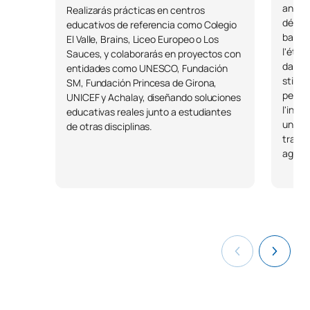
analyt
Realizarás prácticas en centros
décis
educativos de referencia como Colegio
Code
Matières
Caractère*
ECTS
basées
El Valle, Brains, Liceo Europeo o Los
l'éthi
Sauces, y colaborarás en proyectos con
dans v
entidades como UNESCO, Fundación
Enseignement et
stimul
SM, Fundación Princesa de Girona,
didactique des sciences
pensé
UNICEF y Achalay, diseñando soluciones
de la nature à l'école
l'inno
educativas reales junto a estudiantes
S0250705
OB
6
primaire : apprentissage et
une c
de otras disciplinas.
service dans le milieu
travai
agiles
naturel
Enseignement et
didactique des
S0250706
OB
6
mathématiques à l'école
primaire
Stages universitaires en
S0250707
OB
12
entreprise I