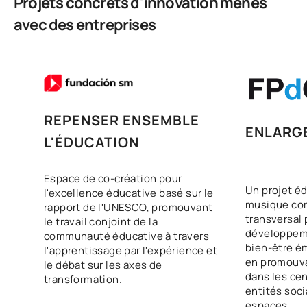
Projets concrets d'innovation menés
avec des entreprises
Deuxième année
PREMIÈRE PÉRIODE DE QUATRE MOIS
Code
Matières
Caractère*
ECTS
REPENSER ENSEMBLE
ENLARG
L'ÉDUCATION
Éducation pour une
S0250700
société mondiale et
FB
6
durable
Espace de co-création pour
Un projet édu
l'excellence éducative basé sur le
musique co
rapport de l'UNESCO, promouvant
Enseignement et
transversal 
le travail conjoint de la
S0250701
didactique de la langue à
OB
6
développeme
communauté éducative à travers
l'école primaire
bien-être é
l'apprentissage par l'expérience et
en promouva
le débat sur les axes de
dans les cen
transformation.
École inclusive : prise en
entités soci
charge pédagogique des
espaces.