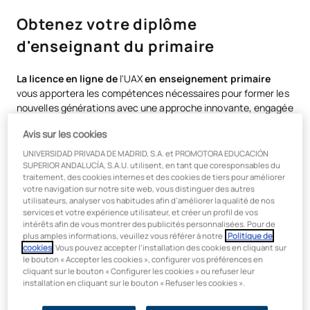
Obtenez votre diplôme
d'enseignant du primaire
La licence en ligne de
l'UAX
en enseignement primaire
vous apportera les compétences nécessaires pour former les
nouvelles générations avec une approche innovante, engagée
et en phase avec son temps.
Avis sur les cookies
Tout au long du programme, vous acquerrez les compétences
UNIVERSIDAD PRIVADA DE MADRID, S.A. et PROMOTORA EDUCACIÓN
nécessaires pour relever les défis de la classe du XXIe siècle,
SUPERIOR ANDALUCÍA, S.A.U. utilisent, en tant que coresponsables du
en travaillant avec
des méthodologies actives telles que
traitement, des cookies internes et des cookies de tiers pour améliorer
votre navigation sur notre site web, vous distinguer des autres
l’Agile Learning
ou la gamification
, intégrées dans un
utilisateurs, analyser vos habitudes afin d’améliorer la qualité de nos
programme d’études adapté aux exigences réelles du
services et votre expérience utilisateur, et créer un profil de vos
système éducatif.
intérêts afin de vous montrer des publicités personnalisées. Pour de
plus amples informations, veuillez vous référer à notre
Politique de
Vous aurez la possibilité de
spécialiser votre formation
cookies
. Vous pouvez accepter l’installation des cookies en cliquant sur
grâce à 6 parcours avec une mention spécifique
, qui vous
le bouton « Accepter les cookies », configurer vos préférences en
cliquant sur le bouton « Configurer les cookies » ou refuser leur
permettront d’orienter votre profil vers les domaines avec
installation en cliquant sur le bouton « Refuser les cookies ».
lesquels vous vous identifiez le plus :