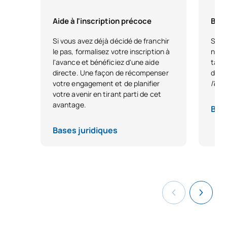
S0350701
des sciences sociales pour
OB
4
les enseignants
Aide à l'inscription précoce
Bour
Si vous avez déjà décidé de franchir
Si vo
L'anglais pour les
le pas, formalisez votre inscription à
nous
S0350702
OB
6
enseignants
l'avance et bénéficiez d'une aide
tale
directe. Une façon de récompenser
dest
votre engagement et de planifier
l'ex
Littérature et promotion
votre avenir en tirant parti de cet
S0350703
OB
4
de la lecture
avantage.
Base
TOTAL:
18
Bases juridiques
DEUXIÈME PÉRIODE DE QUATRE MOIS
Code
Matières
Caractère*
ECTS
Enseignement et