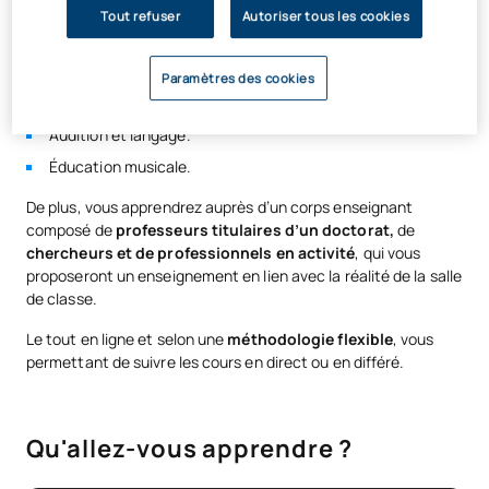
Éducation physique.
Tout refuser
Autoriser tous les cookies
Pédagogie thérapeutique.
Langue étrangère : anglais.
Paramètres des cookies
Technologie et médias.
Audition et langage.
Éducation musicale.
De plus, vous apprendrez auprès d’un corps enseignant
composé de
professeurs titulaires d’un doctorat,
de
chercheurs et de professionnels en activité
, qui vous
proposeront un enseignement en lien avec la réalité de la salle
de classe.
Le tout en ligne et selon une
méthodologie flexible
, vous
permettant de suivre les cours en direct ou en différé.
Qu'allez-vous apprendre ?