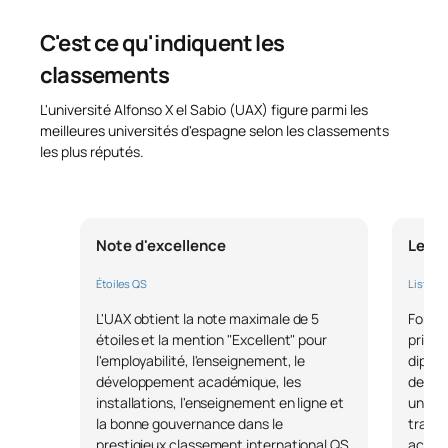
didactique des sciences
sociales à l'école primaire :
C'est ce qu'indiquent les
S0350704
OB
6
apprentissage et service
classements
dans le milieu social et
culturel
L'université Alfonso X el Sabio (UAX) figure parmi les
meilleures universités d'espagne selon les classements
les plus réputés.
Stages universitaires en
S0350705
OB
18
entreprise II
TOTAL:
24
Note d'excellence
Leade
Étoiles QS
Liste F
COURS À OPTION
L'UAX obtient la note maximale de 5
Forbes
étoiles et la mention "Excellent" pour
privée
Code
Matières
Caractère*
ECTS
l'employabilité, l'enseignement, le
diplôm
développement académique, les
de 90 
installations, l'enseignement en ligne et
uniqu
N/A
Cours optionnel
OP
18
la bonne gouvernance dans le
travai
prestigieux classement international QS
accord