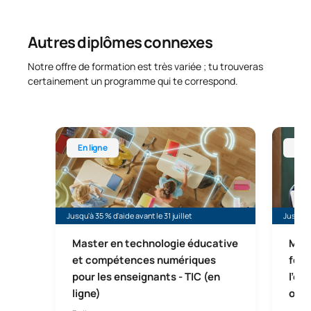
Autres diplômes connexes
Notre offre de formation est très variée ; tu trouveras
certainement un programme qui te correspond.
Master en ligne en technologies éducatives (Maste
Master 
En ligne
En l
Jusqu'à 35 % d'aide avant le 31 juillet
Jusqu'à 
Master en technologie éducative
Mast
et compétences numériques
form
pour les enseignants - TIC (en
l'en
ligne)
obli