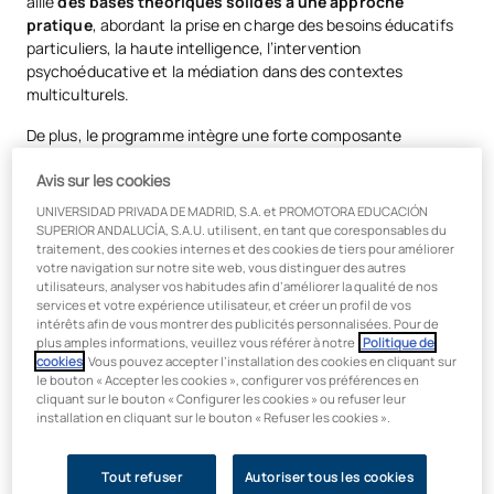
allie
des bases théoriques solides à une approche
pratique
, abordant la prise en charge des besoins éducatifs
particuliers, la haute intelligence, l’intervention
psychoéducative et la médiation dans des contextes
multiculturels.
De plus, le programme intègre une forte composante
numérique et innovante, qui vous permettra
d’utiliser les
Avis sur les cookies
ressources TIC, les méthodologies actives et la culture «
maker »
pour créer des projets éducatifs adaptés à la
UNIVERSIDAD PRIVADA DE MADRID, S.A. et PROMOTORA EDUCACIÓN
diversité.
SUPERIOR ANDALUCÍA, S.A.U. utilisent, en tant que coresponsables du
traitement, des cookies internes et des cookies de tiers pour améliorer
En Espagne, on estime qu’environ 800 000 élèves (soit
votre navigation sur notre site web, vous distinguer des autres
utilisateurs, analyser vos habitudes afin d’améliorer la qualité de nos
environ 15 % de l’effectif scolaire) présentent un trouble
services et votre expérience utilisateur, et créer un profil de vos
neurodéveloppemental affectant l’apprentissage, ce qui met
intérêts afin de vous montrer des publicités personnalisées. Pour de
en évidence le besoin croissant de professionnels spécialisés
plus amples informations, veuillez vous référer à notre
Politique de
dans l’éducation inclusive.
cookies
. Vous pouvez accepter l’installation des cookies en cliquant sur
le bouton « Accepter les cookies », configurer vos préférences en
cliquant sur le bouton « Configurer les cookies » ou refuser leur
En suivant ce master, vous obtiendrez des points de
installation en cliquant sur le bouton « Refuser les cookies ».
pondération valant
un point aux concours publics pour les
postes d’enseignants du primaire et du secondaire.
Tout refuser
Autoriser tous les cookies