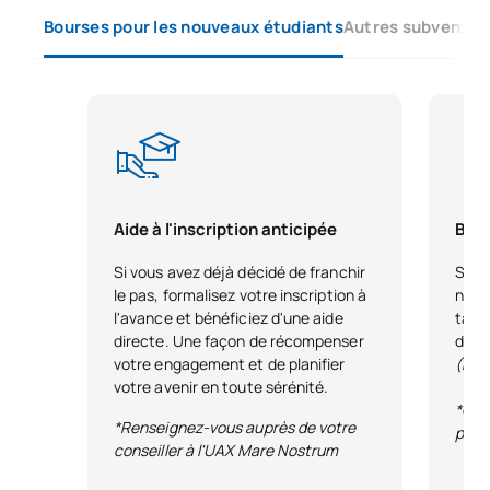
Bourses pour les nouveaux étudiants
Autres subvention
Technologies d'assistance
SM121331
et TIC dans l'éducation
OP
6
inclusive
Prise en charge des
SM121332
troubles du langage et de la
OP
6
communication
Aide à l'inscription anticipée
Bour
Si vous avez déjà décidé de franchir
Si vo
TOTAL:
12
le pas, formalisez votre inscription à
nous
l'avance et bénéficiez d'une aide
tale
directe. Une façon de récompenser
dest
*Caractère : FB : Formation Basique, Ob : Obligatoire, Op :
votre engagement et de planifier
(Hor
Optionnel
votre avenir en toute sérénité.
*Con
*Renseignez-vous auprès de votre
publ
conseiller à l'UAX Mare Nostrum