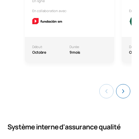
En ligne
En collaboration avec:
En col
Début:
Durée:
Début
Octobre
9 mois
Octo
Système interne d'assurance qualité