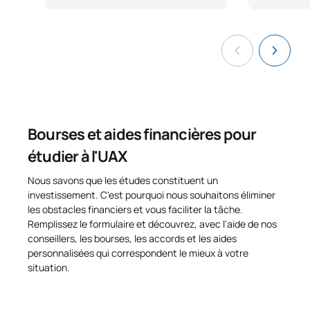
TOTAL:
24
COURS À OPTION
Code
Matières
Caractère*
ECTS
Bourses et aides financières pour
N/A
Cours optionnel
OP
6
étudier à l'UAX
Nous savons que les études constituent un
TOTAL:
6
investissement. C'est pourquoi nous souhaitons éliminer
les obstacles financiers et vous faciliter la tâche.
Remplissez le formulaire et découvrez, avec l'aide de nos
Liste des cours optionnels
conseillers, les bourses, les accords et les aides
personnalisées qui correspondent le mieux à votre
DEUXIÈME PÉRIODE DE QUATRE MOIS
situation.
Code
Matières
Caractère*
ECTS