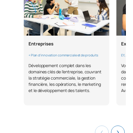
Entreprises
Expé
+ Plan d'innovation commerciale et de produits
EY, Acc
Développement complet dans les
Vous a
domaines clés de l'entreprise, couvrant
dans d
la stratégie commerciale, la gestion
collab
financière, les opérations, le marketing
renom
et le développement des talents.
Avana