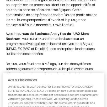
pour optimiser les processus, identifier les opportunités et
soutenir la prise de décisions stratégiques. Cette
combinaison de compétences en fait l’un des profils offrant
les meilleures perspectives d’avenir et la plus grande
employabilité sur le marché du travail actuel.
Avec le
cursus de Business Analytics de l’UAX Mare
Nostrum
, vous suivrez une formation basée sur un
programme développé en collaboration avec les « Big 4 »
(KPMG, EY, PWC et Deloitte), des entreprises leaders dans
l’utilisation des données.
De plus, vous étudierez à Málaga, l’un des écosystèmes
technologiques et entrepreneuriaux les plus dynamiques
d’Espagne. La présence d’entreprises technologiques, de
cabinets de conseil, de start-ups et de multinationales fait de
Avis sur les cookies
cette ville un environnement particulièrement attractif pour
UNIVERSIDAD PRIVADA DE MADRID, S.A. et PROMOTORA EDUCACIÓN
développer une carrière liée aux données, à l’intelligence
SUPERIOR ANDALUCÍA, S.A.U. utilisent, en tant que coresponsables du
artificielle et à la transformation numérique.
traitement, des cookies internes et des cookies de tiers pour améliorer
votre navigation sur notre site web, vous distinguer des autres
Vous évoluerez dans un environnement d’innovation
utilisateurs, analyser vos habitudes afin d’améliorer la qualité de nos
services et votre expérience utilisateur, et créer un profil de vos