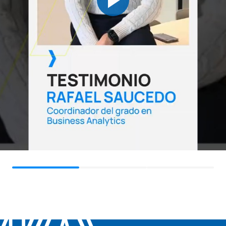
Systèmes
OP
6
1er
Cours optionnel I
OP
6
1er
Cours optionnel II
OP
6
1re
Cours optionnel III
Stages universitaires
PAE
24
2e
externes
TFG
6
2e
Mémoire de fin d'études