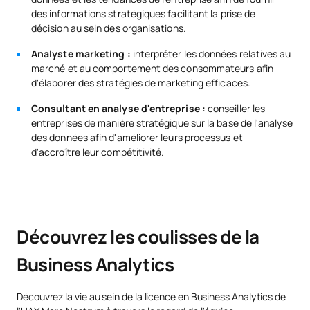
Machine Learning
des informations stratégiques facilitant la prise de
décision au sein des organisations.
OB
6
1re
Analyste marketing :
interpréter les données relatives au
Exploration de données II
marché et au comportement des consommateurs afin
d'élaborer des stratégies de marketing efficaces.
Analyse des secteurs
OB
6
2e
Consultant en analyse d'entreprise :
conseiller les
économiques
entreprises de manière stratégique sur la base de l'analyse
des données afin d'améliorer leurs processus et
d'accroître leur compétitivité.
OB
6
2e
Analyse des états financiers
OB
6
2e
Fiscalité des entreprises
Découvrez les coulisses de la
Intelligence artificielle /
OB
6
2e
Business Analytics
Artificial intelligence
Découvrez la vie au sein de la licence en Business Analytics de
Leadership et gestion du
OB
6
2e