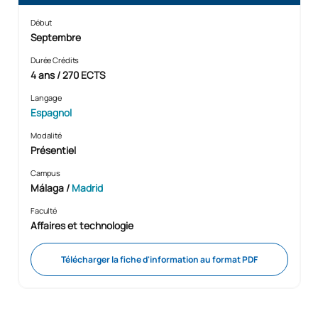
Début
Septembre
Durée Crédits
4 ans / 270 ECTS
Langage
Espagnol
Modalité
Présentiel
Campus
Málaga /
Madrid
Faculté
Affaires et technologie
Télécharger la fiche d'information au format PDF