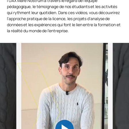
l'UAX Mare Nostrum à travers le regard de l'équipe
changement
pédagogique, le témoignage de nos étudiants et les activités
qui rythment leur quotidien. Dans ces vidéos, vous découvrirez
l'approche pratique de la licence, les projets d'analyse de
QUATRIÈME ANNÉE
données et les expériences qui font le lien entre la formation et
la réalité du monde de l'entreprise.
Cours
Nature
ECTS
Semestre
Création d'entreprises et
entrepreneuriat numérique /
Business
OB
6
1er
Création d'entreprise et
entrepreneuriat numérique
Systèmes de gestion
d'entreprise / Gestion
OB
6
1er
d'entreprise