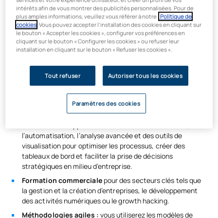
constante, avec des projets entrepreneuriaux et des défis
intérêts afin de vous montrer des publicités personnalisées. Pour de
concrets lancés par des entreprises de pointe dans leur
plus amples informations, veuillez vous référer à notre
Politique de
secteur. Et ce n’est pas tout : vous entrerez sur le marché du
cookies
. Vous pouvez accepter l’installation des cookies en cliquant sur
travail avec un avantage certain grâce à votre niveau
le bouton « Accepter les cookies », configurer vos préférences en
d’anglais, à vos certifications supplémentaires et à vos
cliquant sur le bouton « Configurer les cookies » ou refuser leur
installation en cliquant sur le bouton « Refuser les cookies ».
connaissances approfondies en :
Business Analytics : vous maîtriserez
des matières
Tout refuser
Autoriser tous les cookies
telles que les statistiques, la visualisation des données,
l’apprentissage automatique, la programmation ou les
mathématiques appliquées aux affaires.
Paramètres des cookies
L’intelligence artificielle appliquée au monde des
affaires :
vous apprendrez à utiliser des modèles d’IA,
l’automatisation, l’analyse avancée et des outils de
visualisation pour optimiser les processus, créer des
tableaux de bord et faciliter la prise de décisions
stratégiques en milieu d’entreprise.
Formation commerciale
pour des secteurs clés tels que
la gestion et la création d’entreprises, le développement
des activités numériques ou le growth hacking.
Méthodologies agiles :
vous utiliserez les modèles de