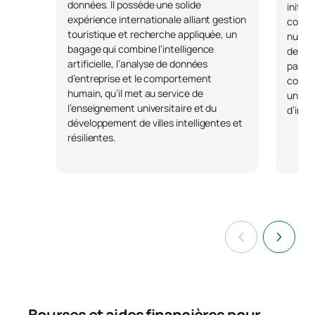
données. Il possède une solide
initia
expérience internationale alliant gestion
const
touristique et recherche appliquée, un
numéri
bagage qui combine l’intelligence
des do
artificielle, l’analyse de données
parcou
d’entreprise et le comportement
concil
humain, qu’il met au service de
univer
l’enseignement universitaire et du
d’inno
développement de villes intelligentes et
résilientes.
Bourses et aides financières pour