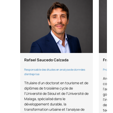
Rafael Saucedo Calzada
Franc
Responsable des études en analyse de données
Profess
d'entreprise
Archi
Titulaire d'un doctorat en tourisme et de
consul
diplômes de troisième cycle de
l'arch
l'Université de Séoul et de l'Université de
gouve
Malaga, spécialisé dans le
l'intel
développement durable, la
de vin
transformation urbaine et l'analyse de
techno