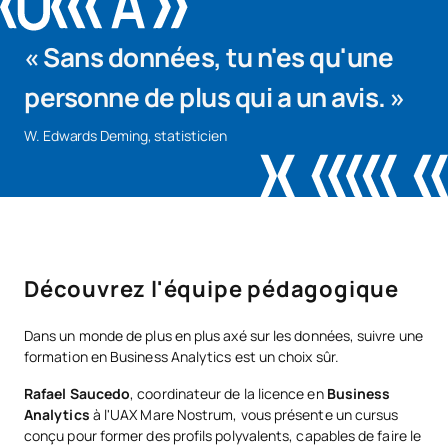
En complément de la formation académique, certaines
« Sans données, tu n'es qu'une
matières intègrent des cours Coursera axés sur les
compétences professionnelles recherchées par les
personne de plus qui a un avis. »
entreprises, comme la pensée analytique.
W. Edwards Deming, statisticien
Nombre de places proposées aux nouveaux étudiants :
40
programme-d'études-en-analyse-des-
affaires-à-Málaga
Découvrez l'équipe pédagogique
No hay datos disponibles.
Dans un monde de plus en plus axé sur les données, suivre une
*Caractère : FB : Formation Basique, Ob : Obligatoire, Op :
formation en Business Analytics est un choix sûr.
Optionnel
Rafael Saucedo
, coordinateur de la licence en
Business
Analytics
à l'UAX Mare Nostrum, vous présente un cursus
conçu pour former des profils polyvalents, capables de faire le