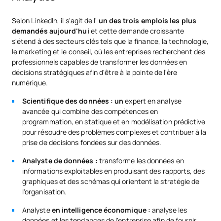
TROISIÈME ANNÉE
Selon LinkedIn, il s'agit de l'
un des trois emplois les plus
demandés aujourd'hui
et cette demande croissante
s'étend à des secteurs clés tels que la finance, la technologie,
le marketing et le conseil, où les entreprises recherchent des
Cours
Nature
ECTS
Semestre
professionnels capables de transformer les données en
décisions stratégiques afin d'être à la pointe de l'ère
numérique.
Gestion de projets / Project
OB
6
1er
Management
Scientifique des données : un
expert en analyse
avancée qui combine des compétences en
programmation, en statique et en modélisation prédictive
Finance d'entreprise /
OB
6
1er
pour résoudre des problèmes complexes et contribuer à la
Corporate Finance
prise de décisions fondées sur des données.
Analyste de données :
transforme les données en
Stratégies de marketing
informations exploitables en produisant des rapports, des
OB
6
1er
numérique / Digital Marketing
graphiques et des schémas qui orientent la stratégie de
Strategies
l'organisation.
Analyste
en intelligence économique :
analyse les
Apprentissage automatique /
OB
6
1er
données et les tendances de l'entreprise afin de fournir