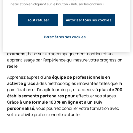
installation en cliquant sur le bouton « Refuser les cookies ».
actuelles pour la salle de classe
Tout refuser
Autoriser tous les cookies
Développez des compétences pédagogiques en didactique
appliquée à la formation professionnelle tout en vous
spécialisant dans des domaines tels que la cuisine et la
Paramètres des cookies
pâtisserie, l’entretien des véhicules, l’esthétique ou la
soudure. Découvrez un
système d’évaluation sans
examens
, basé sur un accompagnement continu et un
apprentissage par l’expérience qui mesure votre progression
réelle
Apprenez auprès d’une
équipe de professionnels en
activité grâce à
des méthodologies innovantes telles que la
gamification et l’« agile learning », et accédez à
plus de 700
établissements partenaires pour
effectuer vos stages.
Grâce à
une formule 100 % en ligne et à un suivi
personnalisé
, vous pourrez concilier votre formation avec
votre activité professionnelle actuelle.