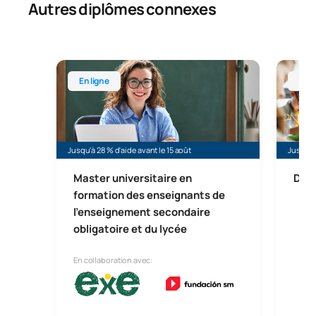
Autres diplômes connexes
Master universitaire en formation des enseignants 
Licence
En ligne
En l
Jusqu'à 28 % d'aide avant le 15 août
Jusqu'à 
Master universitaire en
Dipl
formation des enseignants de
l'enseignement secondaire
obligatoire et du lycée
En collaboration avec: