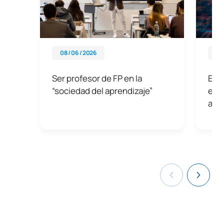
08 / 06 / 2026
03 
Ser profesor de FP en la
El i
“sociedad del aprendizaje”
educ
act