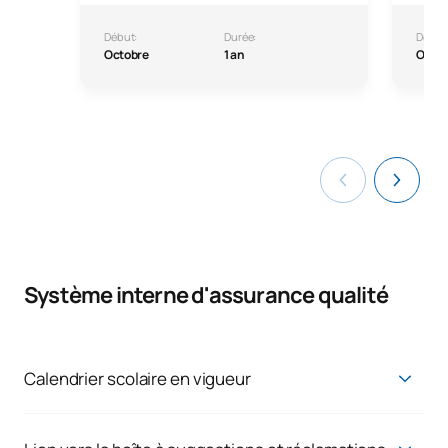
Début:
Durée:
Début
Octobre
1 an
Octo
Système interne d'assurance qualité
Calendrier scolaire en vigueur
Calendrier scolaire en vigueur