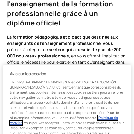
l'enseignement de la formation
professionnelle grâce à un
diplôme officiel
La formation pédagogique et didactique destinée aux
enseignants de l'enseignement professionnel vous
prépare à intégrer un
secteur qui a besoin de plus de 200
000 nouveaux professionnels
, en vous offrant l'habilitation
officielle nécessaire pour exercer en tant qu'enseignant dans
des établissements d'enseignement professionnel. Avec
10
Avis sur les cookies
spécialités
différentes au choix, ce programme vous permet
de combiner votre expérience professionnelle avec votre
UNIVERSIDAD PRIVADA DE MADRID, S.A. et PROMOTORA EDUCACIÓN
vocation d'enseignant, répondant ainsi au besoin croissant
SUPERIOR ANDALUCÍA, S.A.U. utilisent, en tant que coresponsables du
traitement, des cookies internes et des cookies de tiers pour améliorer
d'enseignants spécialisés dans la formation professionnelle.
votre navigation sur notre site web, vous distinguer des autres
utilisateurs, analyser vos habitudes afin d’améliorer la qualité de nos
Consultez la liste des diplômes donnant accès à cette
services et votre expérience utilisateur, et créer un profil de vos
formation en cliquant sur ce
lien.
intérêts afin de vous montrer des publicités personnalisées. Pour de
plus amples informations, veuillez vous référer à notre
Politique de
Alliez votre expérience aux
cookies
. Vous pouvez accepter l’installation des cookies en cliquant sur
le bouton « Accepter les cookies », configurer vos préférences en
méthodologies pédagogiques
cliquant sur le bouton « Configurer les cookies » ou refuser leur