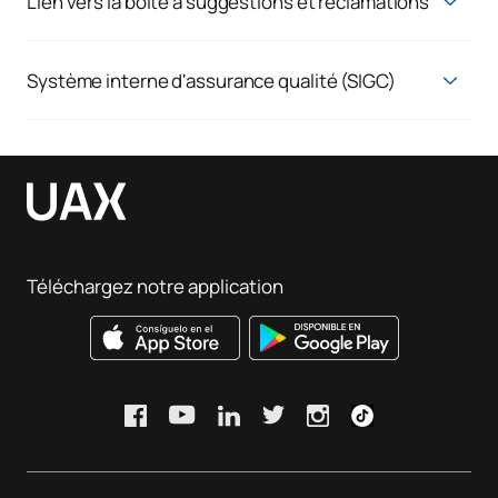
Lien vers la boîte à suggestions et réclamations
Demandes de renseignements, réclamations et plaintes
Nous répondons aux attentes réelles de nos étudiants et de
Système interne d'assurance qualité (SIGC)
nos collaborateurs, car nous croyons en l'amélioration
Système d'assurance qualité
continue des résultats. C'est pourquoi nous sommes toujours
à l'écoute de tout ce que vous souhaitez nous dire.
Si vous faites déjà partie de l'UAX, rendez-vous sur le
campus
virtuel
, dans la rubrique « Service client : réclamations,
suggestions et félicitations », en saisissant votre identifiant
et votre mot de passe.
Téléchargez notre application