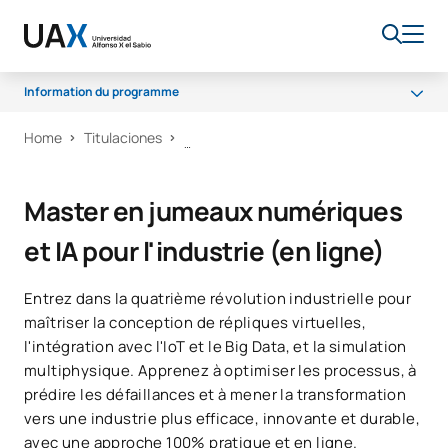
Information du programme
Home
Titulaciones
Ce que tu vas apprendre
Programme
Master en jumeaux numériques
Débouchés professionnels
et IA pour l'industrie (en ligne)
Bourses et aides financières
Entrez dans la quatrième révolution industrielle pour
maîtriser la conception de répliques virtuelles,
l'intégration avec l'IoT et le Big Data, et la simulation
multiphysique. Apprenez à optimiser les processus, à
prédire les défaillances et à mener la transformation
vers une industrie plus efficace, innovante et durable,
avec une approche 100% pratique et en ligne.