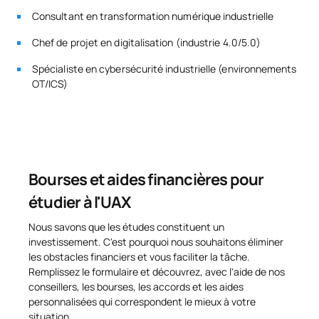
SM142309
Mémoire de fin de master
OB
6
Consultant en transformation numérique industrielle
Chef de projet en digitalisation (industrie 4.0/5.0)
TOTAL:
30
Spécialiste en cybersécurité industrielle (environnements
OT/ICS)
*Caractère : FB : Formation Basique, Ob : Obligatoire, Op :
Optionnel
Bourses et aides financières pour
étudier à l'UAX
Nous savons que les études constituent un
investissement. C'est pourquoi nous souhaitons éliminer
les obstacles financiers et vous faciliter la tâche.
Remplissez le formulaire et découvrez, avec l'aide de nos
conseillers, les bourses, les accords et les aides
personnalisées qui correspondent le mieux à votre
situation.