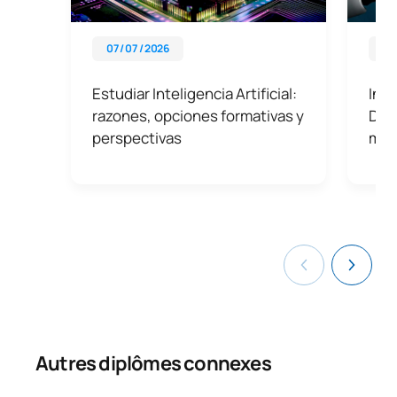
07 / 07 / 2026
01 
Estudiar Inteligencia Artificial:
Inte
razones, opciones formativas y
Dat
perspectivas
mun
Autres diplômes connexes