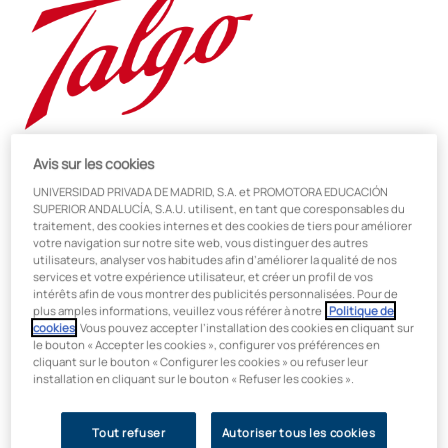
Avis sur les cookies
Qu'allez-vous apprendre dans le
UNIVERSIDAD PRIVADA DE MADRID, S.A. et PROMOTORA EDUCACIÓN
cadre du master « Jumeaux
SUPERIOR ANDALUCÍA, S.A.U. utilisent, en tant que coresponsables du
traitement, des cookies internes et des cookies de tiers pour améliorer
numériques » ?
votre navigation sur notre site web, vous distinguer des autres
utilisateurs, analyser vos habitudes afin d’améliorer la qualité de nos
services et votre expérience utilisateur, et créer un profil de vos
Le master universitaire en jumeaux numériques et intelligence
intérêts afin de vous montrer des publicités personnalisées. Pour de
plus amples informations, veuillez vous référer à notre
Politique de
artificielle pour l'industrie vous prépare à
concevoir et
à
cookies
. Vous pouvez accepter l’installation des cookies en cliquant sur
gérer des solutions de pointe qui révolutionnent le
le bouton « Accepter les cookies », configurer vos préférences en
secteur industriel
. Grâce à une approche 100 % appliquée et
cliquant sur le bouton « Configurer les cookies » ou refuser leur
développée
en collaboration avec Siemens
, vous
installation en cliquant sur le bouton « Refuser les cookies ».
travaillerez avec des outils et des plateformes réellement
utilisés dans l’industrie afin de maîtriser l’ensemble du cycle
Tout refuser
Autoriser tous les cookies
de vie des jumeaux numériques.