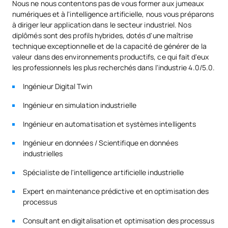
Nous ne nous contentons pas de vous former aux jumeaux
technique
Code
Matières
Caractère*
ECTS
numériques et à l'intelligence artificielle, nous vous préparons
à diriger leur application dans le secteur industriel. Nos
Vous avez des doutes quant à l'adéquation de votre diplôme
diplômés sont des profils hybrides, dotés d'une maîtrise
avec les conditions d'admission ? Demandez des informations
Analyse de données dans
SM142305
OB
6
technique exceptionnelle et de la capacité de générer de la
et un conseiller académique vous donnera des conseils
les jumeaux numériques
valeur dans des environnements productifs, ce qui fait d'eux
personnalisés.
les professionnels les plus recherchés dans l'industrie 4.0/5.0.
Systèmes intelligents et
Ingénieur Digital Twin
SM142306
d'aide à la décision dans
OB
6
l'industrie
Ingénieur en simulation industrielle
Ingénieur en automatisation et systèmes intelligents
Applications industrielles
Ingénieur en données / Scientifique en données
des jumeaux numériques
SM142307
OB
6
industrielles
et de l'intelligence
artificielle
Spécialiste de l'intelligence artificielle industrielle
Expert en maintenance prédictive et en optimisation des
Stages universitaires en
processus
SM142308
OB
6
entreprise
Consultant en digitalisation et optimisation des processus