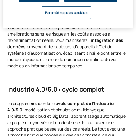
Vous apprendrez à créer des répliques virtuelles de systèmes
Paramètres des cookies
physiques grâce à
la simulation multiphysique
, ce qui vous
permettra de comprendre le comportement des processus
industriels, d’anticiper les problèmes et de tester des
améliorations sans les risques ni les coûts associés à
l’expérimentation réelle. Vous maîtriserez
l’intégration des
données
provenant de capteurs, d’appareils IoT et de
systèmes d’automatisation, établissant ainsi le pont entre le
monde physique et le monde numérique qui alimente vos
modèles en informations en temps réel.
Industrie 4.0/5.0 : cycle complet
Le programme aborde le
cycle complet de l’Industrie
4.0/5.0
: modélisation et simulation multiphysique,
architectures cloud et Big Data, apprentissage automatique
appliqué et cybersécurité industrielle, le tout avec une
approche pratique basée sur des cas réels. Le tout avec une
approche pratique fondée sur des cas concrets, ce qui