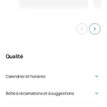
Qualité
Calendrier et horaires
Calendrier universitaire
:
Calendriers et horaires | Portail de
la transparence - UAX
Boîte à réclamations et à suggestions
Emplois du temps de la formation
:
Consultation publique
Nous sommes à l'écoute de la demande réelle de nos
des horaires par groupe
étudiants et de nos employés, car nous croyons en