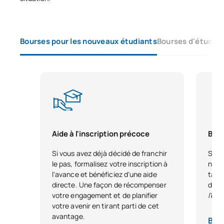
Bourses pour les nouveaux étudiants
Bourses d'études 
Aide à l'inscription précoce
Bour
Si vous avez déjà décidé de franchir
Si vo
le pas, formalisez votre inscription à
nous
l'avance et bénéficiez d'une aide
tale
directe. Une façon de récompenser
dest
votre engagement et de planifier
l'ex
votre avenir en tirant parti de cet
avantage.
Base