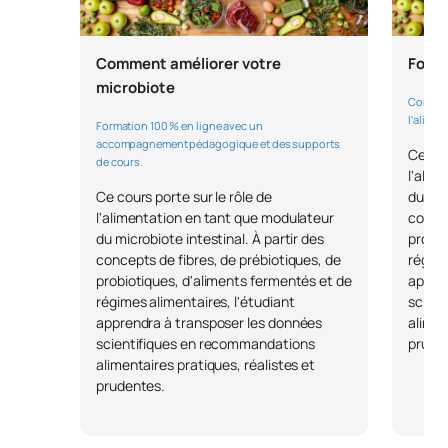
Comment améliorer votre
Forma
microbiote
Comment
l'alimen
Formation 100 % en ligne avec un
accompagnement pédagogique et des supports
Ce cou
de cours.
l'alim
Ce cours porte sur le rôle de
du mic
l'alimentation en tant que modulateur
concep
du microbiote intestinal. À partir des
probio
concepts de fibres, de prébiotiques, de
régime
probiotiques, d'aliments fermentés et de
appren
régimes alimentaires, l'étudiant
scien
apprendra à transposer les données
alimen
scientifiques en recommandations
prude
alimentaires pratiques, réalistes et
prudentes.