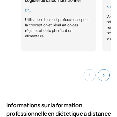
Logiciel de calcul nutritionnel
Anthrop
DIAL
Vous p
Utilisation d'un outil professionnel pour
tels q
la conception et l'évaluation des
liés à 
régimes et de la planification
tests 
alimentaire.
entre 
Informations sur la formation
professionnelle en diététique à distance