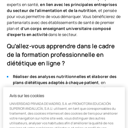
experts en santé,
en lien avec les principales entreprises
du secteur de l’alimentation et de la nutrition
, et pensée
pour vous permettre de vous démarquer. Vous bénéficierez de
partenariats avec des établissements de santé de premier
plan et
d’un corps enseignant universitaire composé
d’experts en activité
dans le secteur.
Qu’allez-vous apprendre dans le cadre
de la formation professionnelle en
diététique en ligne ?
Réaliser des analyses nutritionnelles et élaborer des
plans diététiques adaptés à chaque patient
, en
analysant ses besoins nutritionnels et ses objectifs.
Avis sur les cookies
À déterminer la qualité alimentaire et hygiéno-
sanitaire des aliments
en appliquant des techniques
UNIVERSIDAD PRIVADA DE MADRID, S.A. et PROMOTORA EDUCACIÓN
d’analyse, à interpréter les résultats et à rendre compte,
SUPERIOR ANDALUCÍA, S.A.U. utilisent, en tant que coresponsables du
traitement, des cookies internes et des cookies de tiers pour améliorer
en élaborant et/ou en proposant des mesures correctives.
votre navigation sur notre site web, vous distinguer des autres
Superviser la composition qualitative des aliments
utilisateurs, analyser vos habitudes afin d’améliorer la qualité de nos
services et votre expérience utilisateur, et créer un profil de vos