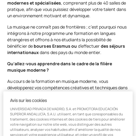
modernes et spécialisées
, comprenant plus de 40 salles de
pratique, afin que vous puissiez développer votre talent dans
un environnement motivant et dynamique.
La musique ne connaît pas de frontières ; c’est pourquoi nous
intégrons à notre programme une formation en langues
étrangères et offrons à nos étudiants la possibilité de
bénéficier de
bourses Erasmus ou
d’effectuer
des séjours
internationaux
dans des pays du monde entier.
Qu’allez-vous apprendre dans le cadre de la filière
musique moderne ?
Au cours de la formation en musique moderne, vous
développerez vos compétences créatives et techniques dans
un environnement d’apprentissage dynamique et innovant :
Avis sur les cookies
Des connaissances solides en théorie musicale, en
UNIVERSIDAD PRIVADA DE MADRID, S.A. et PROMOTORA EDUCACIÓN
harmonie et en composition.
SUPERIOR ANDALUCÍA, S.A.U. utilisent, en tant que coresponsables du
traitement, des cookies internes et des cookies de tiers pour améliorer
Maîtrise des principaux styles de musique moderne tels
votre navigation sur notre site web, vous distinguer des autres
que le jazz, le rock, la pop ou la soul.
utilisateurs, analyser vos habitudes afin d’améliorer la qualité de nos
services et votre expérience utilisateur, et créer un profil de vos
Capacité à improviser et à composer des morceaux