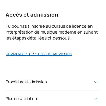
TOTAL:
60
Accès et admission
Tu pourras t'inscrire au cursus de licence en
Troisième année
interprétation de musique moderne en suivant
les étapes détaillées ci-dessous.
SUJETS ANNUELS
Code
Matières
Caractère*
ECTS
COMMENCER LE PROCESSUS D'ADMISSION
0321109
Harmonie moderne III
OB
6
0321110
Ensemble moderne
OB
6
Procédure d'admission
Offres groupées /
0321111
OB
9
Conditions d'accès
Regroupements
Plan de validation
Demandez votre plan personnalisé de validation de
L’université Alfonso X El Sabio se conforme aux dispositions du