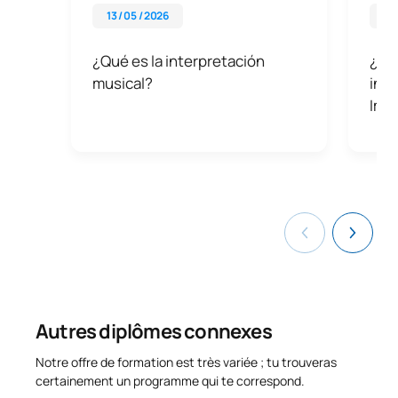
carrière artistique indépendante
en tant que soliste ou
13 / 05 / 2026
26 
leader de votre propre projet musical.
¿Qué es la interpretación
¿Por
musical?
inte
Impo
Autres diplômes connexes
Notre offre de formation est très variée ; tu trouveras
certainement un programme qui te correspond.