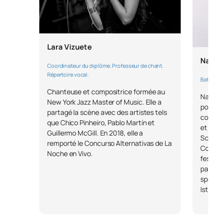
Lara Vizuete
Naim
Coordinateur du diplôme. Professeur de chant.
Répertoire vocal.
Batterie
Chanteuse et compositrice formée au
Naíma
New York Jazz Master of Music. Elle a
polyva
partagé la scène avec des artistes tels
collab
que Chico Pinheiro, Pablo Martín et
et Jor
Guillermo McGill. En 2018, elle a
School
remporté le Concurso Alternativas de La
Corogn
Noche en Vivo.
festiv
par Ja
sponso
Istanb