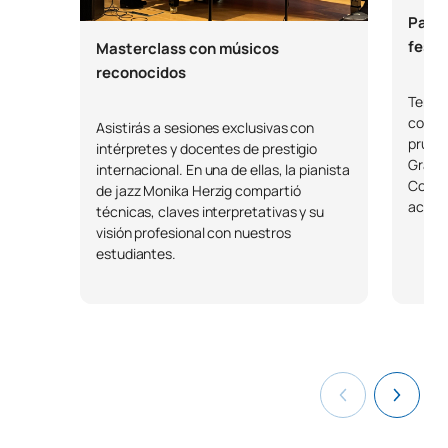
0221112
OB
9
Regroupements
Parti
festi
Masterclass con músicos
Chœur de jazz, de pop et de
reconocidos
0221113
OB
6
gospel
Tendrá
concur
Asistirás a sesiones exclusivas con
prueba
intérpretes y docentes de prestigio
0221114
Entraînement auditif avancé II
FB
6
Grado
internacional. En una de ellas, la pianista
Concur
de jazz Monika Herzig compartió
actuó 
0221115
Esthétique
FB
6
técnicas, claves interpretativas y su
visión profesional con nuestros
estudiantes.
Techniques d'improvisation
0221116
OB
6
et standards
0221117
Instrument moderne
OB
9
Techniques de
0221118
communication en langue
FB
6
étrangère