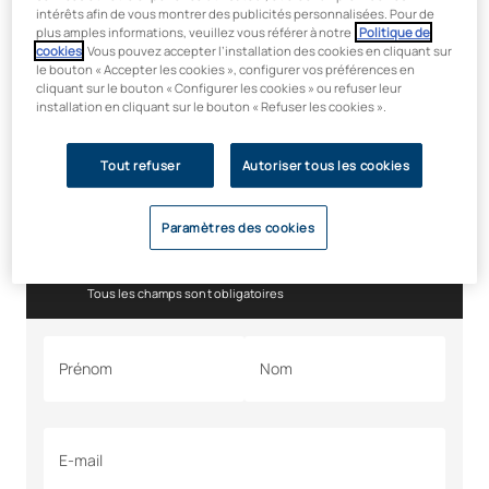
intérêts afin de vous montrer des publicités personnalisées. Pour de
originaux.
plus amples informations, veuillez vous référer à notre
Politique de
Des techniques avancées dans la maîtrise de ton
cookies
. Vous pouvez accepter l’installation des cookies en cliquant sur
le bouton « Accepter les cookies », configurer vos préférences en
instrument.
cliquant sur le bouton « Configurer les cookies » ou refuser leur
Une compréhension approfondie de la production musicale
installation en cliquant sur le bouton « Refuser les cookies ».
et de l'utilisation des technologies appliquées à la
musique.
Tout refuser
Autoriser tous les cookies
Des questions ? N'hésitez
Paramètres des cookies
pas à nous les poser
Tous les champs sont obligatoires
Prénom
Nom
E-mail