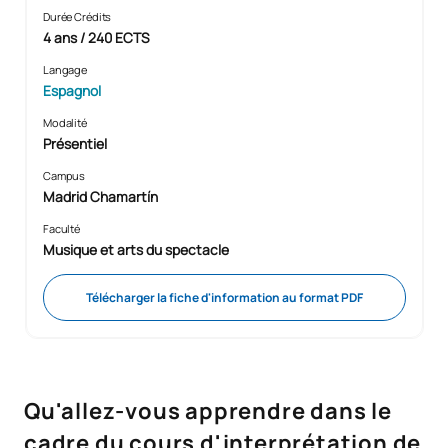
Durée Crédits
4 ans / 240 ECTS
Langage
Espagnol
Modalité
Présentiel
Campus
Madrid Chamartín
Faculté
Musique et arts du spectacle
Télécharger la fiche d'information au format PDF
Qu'allez-vous apprendre dans le
cadre du cours d'interprétation de