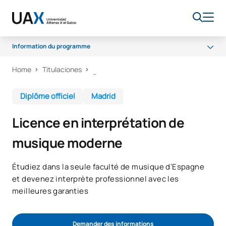
Information du programme
Home
Titulaciones
Pourquoi UAX ?
Claustre
Diplôme officiel
Madrid
Programme
Licence en interprétation de
Accès et admission
musique moderne
Débouchés professionnels
Bourses
Étudiez dans la seule faculté de musique d'Espagne
et devenez interprète professionnel avec les
Qualité
meilleures garanties
Demander des informations