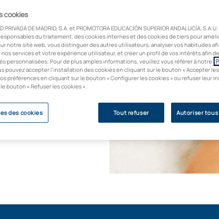
es cookies
D PRIVADA DE MADRID, S.A. et PROMOTORA EDUCACIÓN SUPERIOR ANDALUCÍA, S.A.U. u
en esthétique
responsables du traitement, des cookies internes et des cookies de tiers pour améli
ion pour l'esthétique
ur notre site web, vous distinguer des autres utilisateurs, analyser vos habitudes af
s une université de
e nos services et votre expérience utilisateur, et créer un profil de vos intérêts afin 
és personnalisées. Pour de plus amples informations, veuillez vous référer à notre
P
compétences les plus
us pouvez accepter l’installation des cookies en cliquant sur le bouton « Accepter les
osmétique appliquée
os préférences en cliquant sur le bouton « Configurer les cookies » ou refuser leur in
 le bouton « Refuser les cookies ».
e carrière
es des cookies
Tout refuser
Autoriser tous