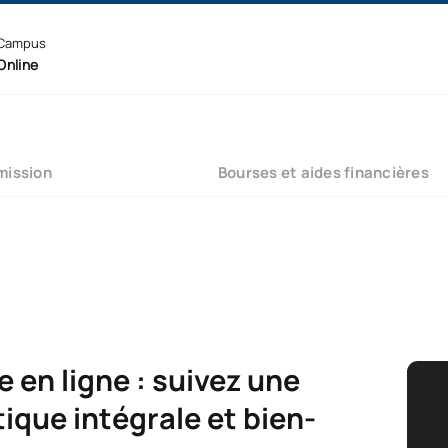
Campus
Online
mission
Bourses et aides financières
 en ligne : suivez une
ique intégrale et bien-