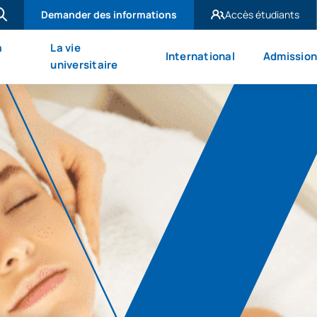
Demander des informations
Accès étudiants
UAX Madrid
à
La vie
International
Admission
UAX Mare Nostrum
universitaire