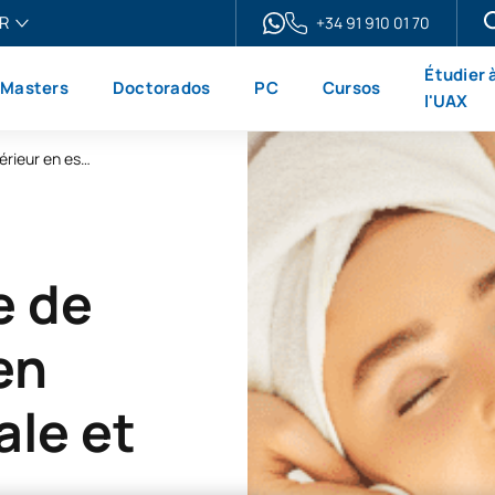
R
+34 91 910 01 70
ais
Étudier 
Masters
Doctorados
PC
Cursos
h
l'UAX
ol
Formation en ligne de technicien supérieur en esthétique et bien-être
no
e de
en
ale et