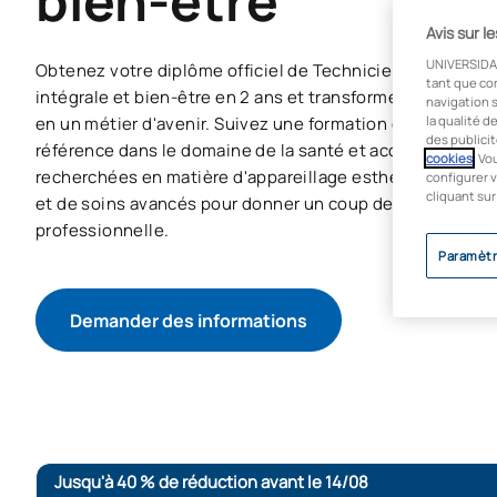
bien-être
Avis sur l
UNIVERSIDA
Obtenez votre diplôme officiel de Technicien supérieur 
tant que co
intégrale et bien-être en 2 ans et transformez votre pass
navigation s
en un métier d'avenir. Suivez une formation en ligne dan
la qualité d
des publicit
référence dans le domaine de la santé et acquérez les 
cookies
. Vo
recherchées en matière d'appareillage esthétique, de c
configurer v
cliquant sur
et de soins avancés pour donner un coup de pouce à votr
professionnelle.
Paramètr
Demander des informations
Jusqu'à 40 % de réduction avant le 14/08