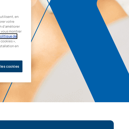
tilisent, en
orer votre
in d’améliorer
de vous montrer
olitique de
 cookies »,
stallation en
 les cookies