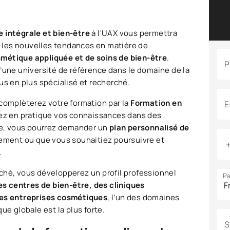
e intégrale et bien-être
à l'UAX vous permettra
ur les nouvelles tendances en matière de
smétique appliquée et de soins de bien-être
.
P
d’une université de référence dans le domaine de la
us en plus spécialisé et recherché.
 complèterez votre formation par la
Formation en
E
rez en pratique vos connaissances dans des
e, vous pourrez demander un
plan personnalisé de
sement ou que vous souhaitiez poursuivre et
.
ché, vous développerez un profil professionnel
Pa
es centres de bien-être, des cliniques
 des entreprises cosmétiques
, l’un des domaines
ue globale est la plus forte.
S