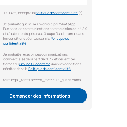
J'ai lu et j'accepte la
politique de confidentialité
(*)
Je souhaite que la UAX m'envoie par WhatsApp
Business les communications commerciales de la UAX
et d'autres entreprises du Groupe Guadarrama, dans
les conditions décrites dans la
Politique de
confidentialité
.
Je souhaite recevoir des communications
commerciales de la part de l'UAX et des entités
tierces du
Groupe Guadarrama
dans les conditions
décrites dans la
Politique de confidentialité
.
form.legal_terms.accept_matricula_guadarrama
Demander des informations