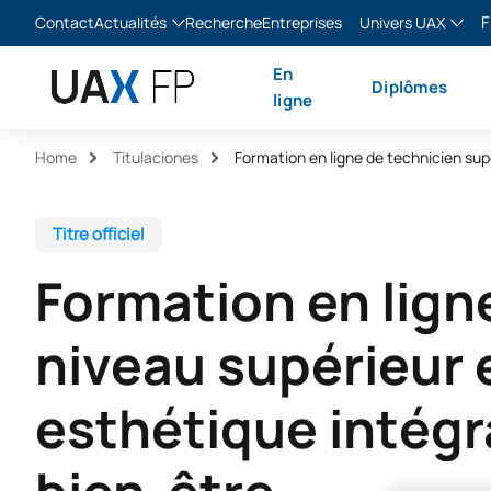
F
Contact
Actualités
Recherche
Entreprises
Univers UAX
Blog
The Valley
Franç
En
Diplômes
Actualités
XTART
Englis
ligne
MIR Asturias
Españ
Home
Titulaciones
Italia
Titre officiel
Formation en lign
niveau supérieur 
esthétique intégr