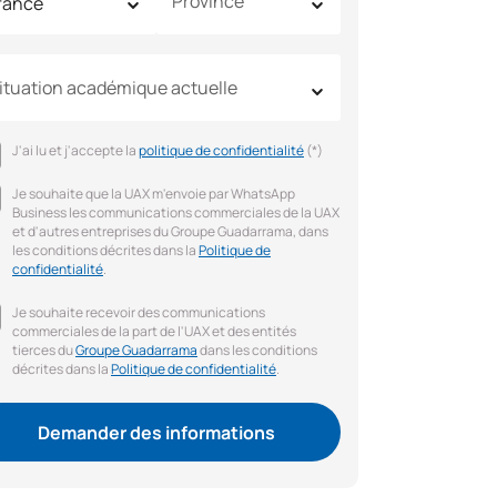
Province
ituation académique actuelle
J'ai lu et j'accepte la
politique de confidentialité
(*)
Je souhaite que la UAX m'envoie par WhatsApp
Business les communications commerciales de la UAX
et d'autres entreprises du Groupe Guadarrama, dans
les conditions décrites dans la
Politique de
confidentialité
.
Je souhaite recevoir des communications
commerciales de la part de l'UAX et des entités
tierces du
Groupe Guadarrama
dans les conditions
décrites dans la
Politique de confidentialité
.
Demander des informations