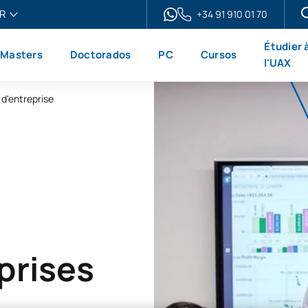
R
+34 91 910 01 70
ais
Étudier 
Masters
Doctorados
PC
Cursos
h
l'UAX
ol
 d'entreprise
no
prises