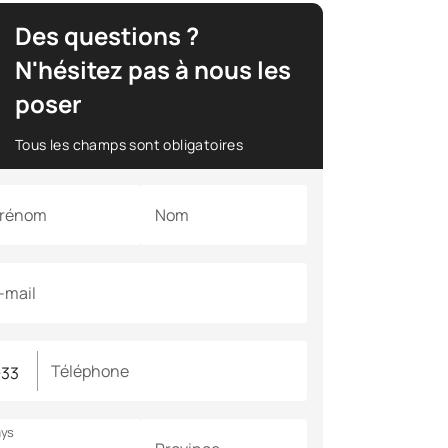
Des questions ?
N'hésitez pas à nous les
poser
Tous les champs sont obligatoires
rénom
Nom
-mail
Téléphone
ys