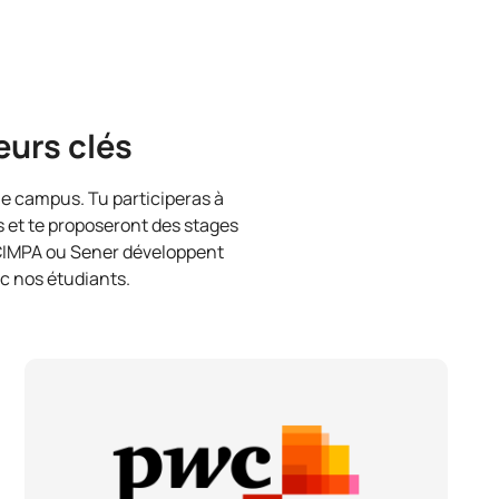
eurs clés
 le campus. Tu participeras à
s et te proposeront des stages
 CIMPA ou Sener développent
ec nos étudiants.