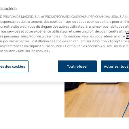
es cookies
ses ont besoin de
D PRIVADA DE MADRID, S.A. et PROMOTORA EDUCACIÓN SUPERIOR ANDALUCÍA, S.A.U. u
'analyse avancée avec
responsables du traitement, des cookies internes et des cookies de tiers pour améli
ur notre site web, vous distinguer des autres utilisateurs, analyser vos habitudes af
 À l'UAX, avec le
e nos services et votre expérience utilisateur, et créer un profil de vos intérêts afin 
gement, nous vous
és personnalisées. Pour de plus amples informations, veuillez vous référer à notre
P
us pouvez accepter l’installation des cookies en cliquant sur le bouton « Accepter les
apportant une valeur
os préférences en cliquant sur le bouton « Configurer les cookies » ou refuser leur in
 le bouton « Refuser les cookies ».
es des cookies
Tout refuser
Autoriser tous