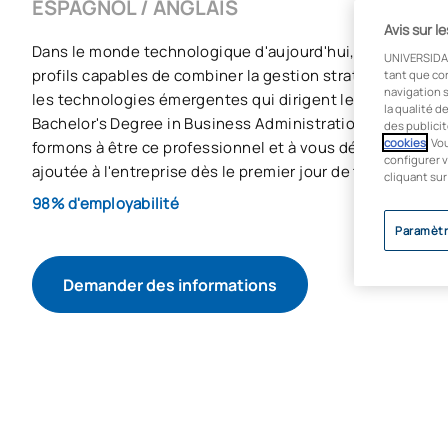
ESPAGNOL / ANGLAIS
Avis sur l
Dans le monde technologique d'aujourd'hui, les entrepri
UNIVERSIDA
profils capables de combiner la gestion stratégique et l
tant que co
navigation s
les technologies émergentes qui dirigent leurs activités.
la qualité d
Bachelor's Degree in Business Administration and Mana
des publicit
cookies
. Vo
formons à être ce professionnel et à vous démarquer en 
configurer v
ajoutée à l'entreprise dès le premier jour de travail.
cliquant sur
98% d'employabilité
Paramètr
Demander des informations
COMMENCER LE PROCESSUS D’ADMISSION