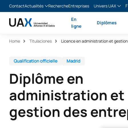
F
Contact
Actualités
Recherche
Entreprises
Univers UAX
Blog
The Valley
Franç
En
Diplômes
Actualités
XTART
Englis
ligne
MIR Asturias
Españ
Home
Titulaciones
Licence en administration et gestion
Italia
Qualification officielle
Madrid
Diplôme en
administration et
gestion des entre