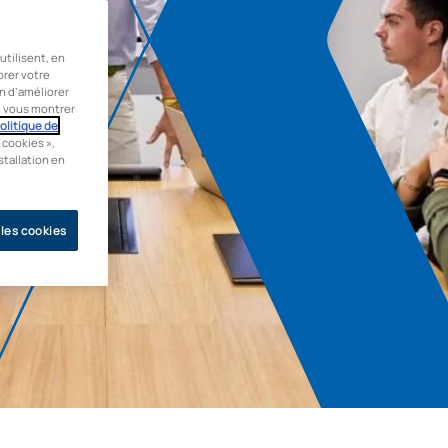
tilisent, en
orer votre
in d’améliorer
de vous montrer
olitique de
 cookies »,
stallation en
 les cookies