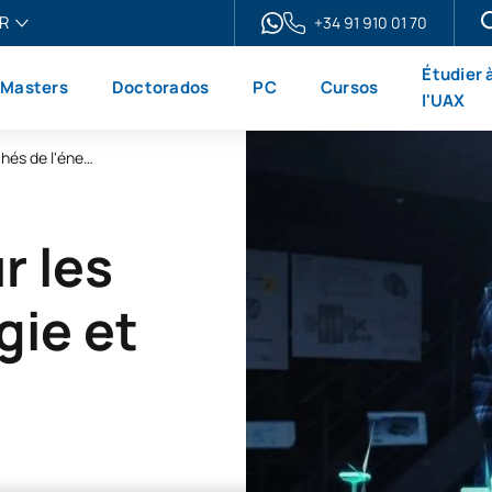
R
+34 91 910 01 70
ais
Étudier 
Masters
Doctorados
PC
Cursos
h
l'UAX
ol
Master universitaire en ligne en marchés de l'énergie et développement durable
no
r les
gie et
t