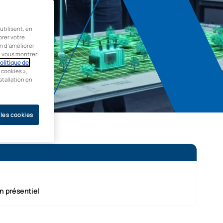
tilisent, en
orer votre
in d’améliorer
de vous montrer
olitique de
 cookies »,
stallation en
 les cookies
en présentiel