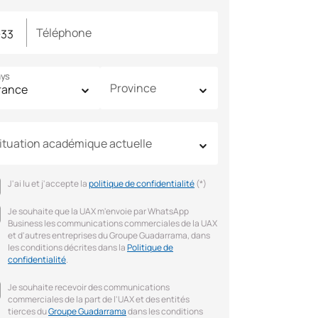
Téléphone
ys
Province
ituation académique actuelle
J'ai lu et j'accepte la
politique de confidentialité
(*)
Je souhaite que la UAX m'envoie par WhatsApp
Business les communications commerciales de la UAX
et d'autres entreprises du Groupe Guadarrama, dans
les conditions décrites dans la
Politique de
confidentialité
.
Je souhaite recevoir des communications
commerciales de la part de l'UAX et des entités
tierces du
Groupe Guadarrama
dans les conditions