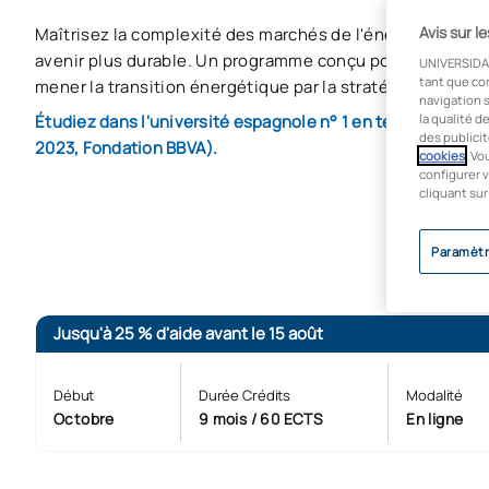
Avis sur l
Maîtrisez la complexité des marchés de l'énergie et deve
avenir plus durable. Un programme conçu pour les ingéni
UNIVERSIDA
tant que co
mener la transition énergétique par la stratégie, la techn
navigation s
Étudiez dans l'université espagnole n° 1 en termes d'empl
la qualité d
des publicit
2023, Fondation BBVA).
cookies
. Vo
configurer v
cliquant sur
Paramètr
Jusqu'à 25 % d'aide avant le 15 août
Début
Durée Crédits
Modalité
Octobre
9 mois / 60 ECTS
En ligne