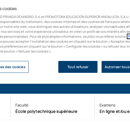
es cookies
nez l'architecte d'un
eurs qui veulent
D PRIVADA DE MADRID, S.A. et PROMOTORA EDUCACIÓN SUPERIOR ANDALUCÍA, S.A.U. u
responsables du traitement, des cookies internes et des cookies de tiers pour améli
ologie et l'innovation.
ur notre site web, vous distinguer des autres utilisateurs, analyser vos habitudes af
oyabilité (U-Ranking
e nos services et votre expérience utilisateur, et créer un profil de vos intérêts afin 
és personnalisées. Pour de plus amples informations, veuillez vous référer à notre
P
us pouvez accepter l’installation des cookies en cliquant sur le bouton « Accepter les
os préférences en cliquant sur le bouton « Configurer les cookies » ou refuser leur in
 le bouton « Refuser les cookies ».
es des cookies
Tout refuser
Autoriser tous
Faculté
Examens
École polytechnique supérieure
En ligne et/ou 