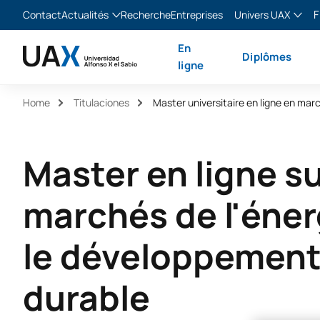
F
Contact
Actualités
Recherche
Entreprises
Univers UAX
Blog
The Valley
Franç
En
Diplômes
Actualités
XTART
Englis
ligne
MIR Asturias
Españ
Home
Titulaciones
Italia
Master en ligne su
marchés de l'éner
le développemen
durable