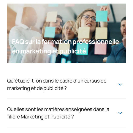
FAQ sur la formation professionnelle
en marketing et publicité
Qu'étudie-t-on dans le cadre d'un cursus de
marketing et de publicité ?
Dans le cadre de la formation à distance de l'UAX menant au
diplôme de technicien supérieur en marketing et publicité,
vous apprendrez tout ce qu'il faut savoir pour vous démarquer
Quelles sont les matières enseignées dans la
dans un secteur créatif et en constante évolution. Vous
filière Marketing et Publicité ?
découvrirez comment concevoir des campagnes publicitaires,
Le
diplôme supérieur en marketing et publicité
comprend
gérer les réseaux sociaux, analyser les marchés, organiser des
des matières axées sur le marketing numérique, les études de
événements et élaborer des stratégies de marketing