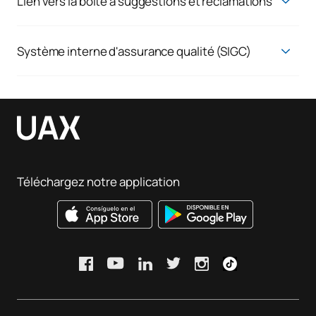
Lien vers la boîte à suggestions et réclamations
Demandes de renseignements, réclamations et plaintes
Nous répondons aux attentes réelles de nos étudiants et de
Système interne d'assurance qualité (SIGC)
nos collaborateurs, car nous croyons en l'amélioration
Système d'assurance qualité
continue des résultats. C'est pourquoi nous sommes toujours
à l'écoute de tout ce que vous souhaitez nous dire.
Si vous faites déjà partie de l'UAX, rendez-vous sur le
campus
virtuel
, dans la rubrique « Service client : réclamations,
suggestions et félicitations », en saisissant votre identifiant
et votre mot de passe.
Téléchargez notre application