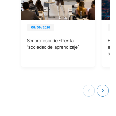
08 / 06 / 2026
03 
Ser profesor de FP en la
El i
“sociedad del aprendizaje”
educ
act