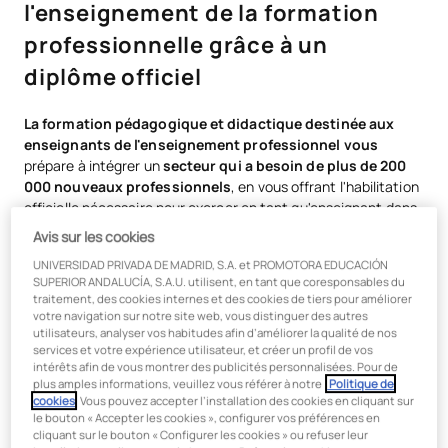
l'enseignement de la formation
professionnelle grâce à un
diplôme officiel
La formation pédagogique et didactique destinée aux
enseignants de l'enseignement professionnel vous
prépare à intégrer un
secteur qui a besoin de plus de 200
000 nouveaux professionnels
, en vous offrant l'habilitation
officielle nécessaire pour exercer en tant qu'enseignant dans
des établissements d'enseignement professionnel. Avec
10
Avis sur les cookies
spécialités
différentes au choix, ce programme vous permet
UNIVERSIDAD PRIVADA DE MADRID, S.A. et PROMOTORA EDUCACIÓN
de combiner votre expérience professionnelle avec votre
SUPERIOR ANDALUCÍA, S.A.U. utilisent, en tant que coresponsables du
vocation d'enseignant, répondant ainsi au besoin croissant
traitement, des cookies internes et des cookies de tiers pour améliorer
d'enseignants spécialisés dans la formation professionnelle.
votre navigation sur notre site web, vous distinguer des autres
utilisateurs, analyser vos habitudes afin d’améliorer la qualité de nos
Consultez la liste des diplômes donnant accès à cette
services et votre expérience utilisateur, et créer un profil de vos
intérêts afin de vous montrer des publicités personnalisées. Pour de
formation en cliquant sur ce
lien.
plus amples informations, veuillez vous référer à notre
Politique de
cookies
. Vous pouvez accepter l’installation des cookies en cliquant sur
Alliez votre expérience aux
le bouton « Accepter les cookies », configurer vos préférences en
cliquant sur le bouton « Configurer les cookies » ou refuser leur
méthodologies pédagogiques