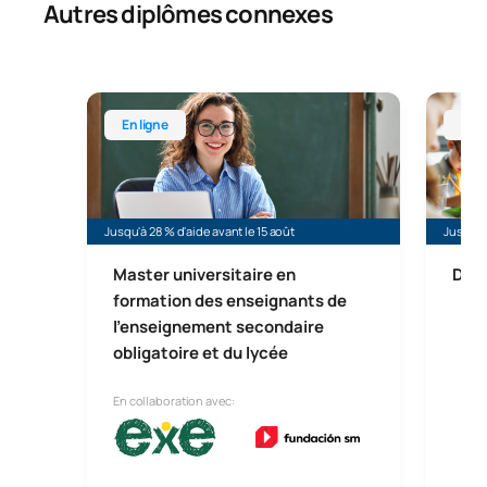
Autres diplômes connexes
Master universitaire en formation des enseignants 
Licence
En ligne
En l
Jusqu'à 28 % d'aide avant le 15 août
Jusqu'à 
Master universitaire en
Dipl
formation des enseignants de
l'enseignement secondaire
obligatoire et du lycée
En collaboration avec: