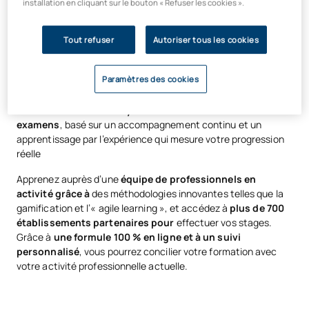
installation en cliquant sur le bouton « Refuser les cookies ».
actuelles pour la salle de classe
Tout refuser
Autoriser tous les cookies
Développez des compétences pédagogiques en didactique
appliquée à la formation professionnelle tout en vous
Paramètres des cookies
spécialisant dans des domaines tels que la cuisine et la
pâtisserie, l’entretien des véhicules, l’esthétique ou la
soudure. Découvrez un
système d’évaluation sans
examens
, basé sur un accompagnement continu et un
apprentissage par l’expérience qui mesure votre progression
réelle
Apprenez auprès d’une
équipe de professionnels en
activité grâce à
des méthodologies innovantes telles que la
gamification et l’« agile learning », et accédez à
plus de 700
établissements partenaires pour
effectuer vos stages.
Grâce à
une formule 100 % en ligne et à un suivi
personnalisé
, vous pourrez concilier votre formation avec
votre activité professionnelle actuelle.