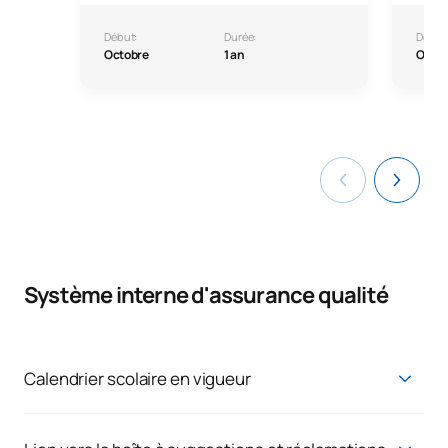
Début:
Durée:
Début
Octobre
1 an
Octo
Système interne d'assurance qualité
Calendrier scolaire en vigueur
Calendrier scolaire en vigueur