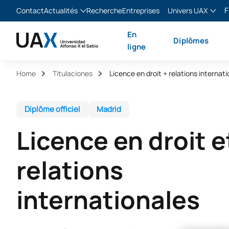
F
Contact
Actualités
Recherche
Entreprises
Univers UAX
Blog
The Valley
Franç
En
Diplômes
Actualités
XTART
Englis
ligne
MIR Asturias
Españ
Home
Titulaciones
Licence en droit + relations internat
Italia
Diplôme officiel
Madrid
Licence en droit e
relations
internationales