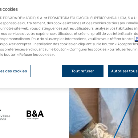
es entreprises ont
erciaux et les
es cookies
elle mondiale.
D PRIVADA DE MADRID, S.A. et PROMOTORA EDUCACIÓN SUPERIOR ANDALUCÍA, S.A.U. u
responsables du traitement, des cookies internes et des cookies de tiers pour améli
le cabinet Montero
ur notre site web, vous distinguer des autres utilisateurs, analyser vos habitudes af
e nos services et votre expérience utilisateur, et créer un profil de vos intérêts afin 
rront intégrer un
és personnalisées. Pour de plus amples informations, veuillez vous référer à notre
P
r une expérience
us pouvez accepter l’installation des cookies en cliquant sur le bouton « Accepter les
os préférences en cliquant sur le bouton « Configurer les cookies » ou refuser leur in
 le bouton « Refuser les cookies ».
s la profession
nel dès le début de
es des cookies
Tout refuser
Autoriser tous