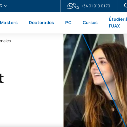
R
+34 91 910 01 70
ais
Étudier 
Masters
Doctorados
PC
Cursos
h
l'UAX
ol
ionales
no
t