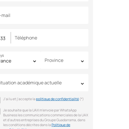
-mail
Téléphone
ys
Province
ituation académique actuelle
J'ai lu et j'accepte la
politique de confidentialité
(*)
Je souhaite que la UAX m'envoie par WhatsApp
Business les communications commerciales de la UAX
et d'autres entreprises du Groupe Guadarrama, dans
les conditions décrites dans la
Politique de