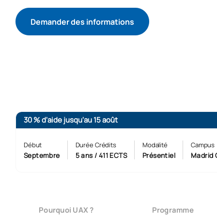
Demander des informations
COMMENCER LE PROCESSUS D’ADMISSION
30 % d'aide jusqu'au 15 août
Début
Durée Crédits
Modalité
Campus
Septembre
5 ans / 411 ECTS
Présentiel
Madrid 
Pourquoi UAX ?
Programme