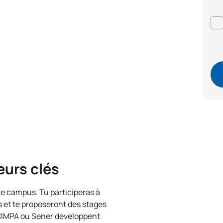
eurs clés
 le campus. Tu participeras à
s et te proposeront des stages
 CIMPA ou Sener développent