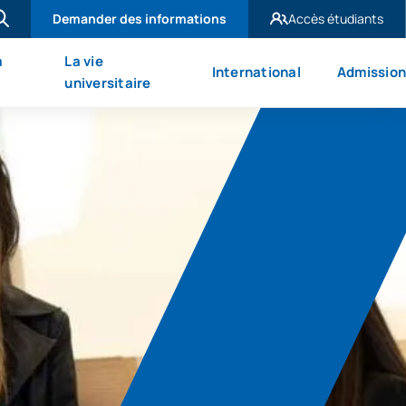
Demander des informations
Accès étudiants
UAX Madrid
à
La vie
International
Admission
UAX Mare Nostrum
universitaire