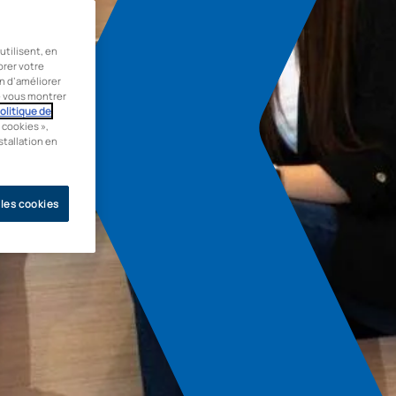
tilisent, en
orer votre
in d’améliorer
de vous montrer
olitique de
 cookies »,
stallation en
 les cookies