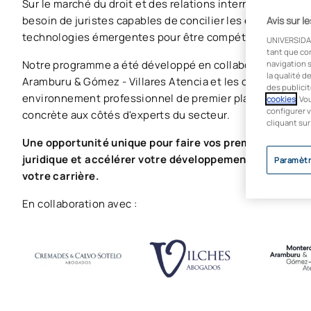
Sur le marché du droit et des relations internationales, l
besoin de juristes capables de concilier les enjeux comm
Avis sur l
technologies émergentes pour être compétitives à l'éch
UNIVERSIDA
tant que co
Notre programme a été développé en collaboration avec 
navigation s
la qualité d
Aramburu & Gómez - Villares Atencia et les candidats pou
des publicit
environnement professionnel de premier plan et acquéri
cookies
. Vo
configurer v
concrète aux côtés d'experts du secteur.
cliquant sur
Une opportunité unique pour faire vos premiers pas dan
juridique et accélérer votre développement profession
Paramètr
votre carrière.
En collaboration avec :