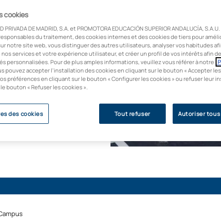
u supérieur en
ous à exercer en tant
es cookies
sportif. Suivez une
D PRIVADA DE MADRID, S.A. et PROMOTORA EDUCACIÓN SUPERIOR ANDALUCÍA, S.A.U. u
 référence dans le
responsables du traitement, des cookies internes et des cookies de tiers pour améli
ur notre site web, vous distinguer des autres utilisateurs, analyser vos habitudes af
ficiel ainsi que la
e nos services et votre expérience utilisateur, et créer un profil de vos intérêts afin 
l'UAX avec des entités
és personnalisées. Pour de plus amples informations, veuillez vous référer à notre
P
us pouvez accepter l’installation des cookies en cliquant sur le bouton « Accepter les
LaLiga.
os préférences en cliquant sur le bouton « Configurer les cookies » ou refuser leur in
 le bouton « Refuser les cookies ».
es des cookies
Tout refuser
Autoriser tous
Campus