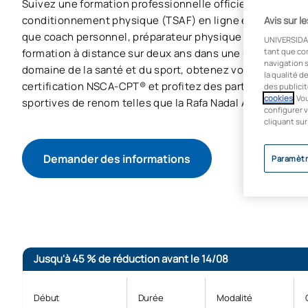
Suivez une formation professionnelle officielle de nivea
conditionnement physique (TSAF) en ligne et préparez-v
Avis sur l
que coach personnel, préparateur physique ou moniteur 
UNIVERSIDA
formation à distance sur deux ans dans une université de
tant que co
navigation s
domaine de la santé et du sport, obtenez votre diplôme of
la qualité d
certification NSCA-CPT® et profitez des partenariats de 
des publicit
cookies
. Vo
sportives de renom telles que la Rafa Nadal Academy ou 
configurer v
cliquant sur
Demander des informations
Paramètr
Jusqu'à 45 % de réduction avant le 14/08
Début
Durée
Modalité