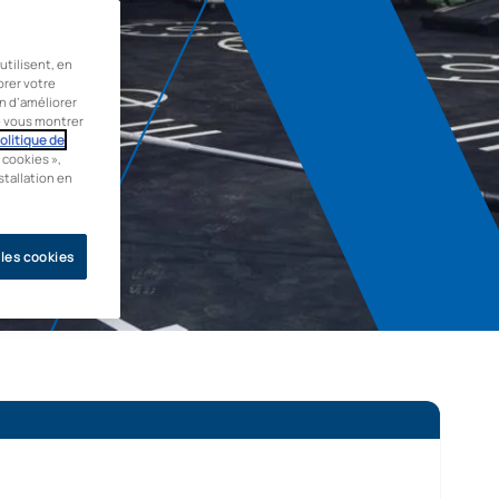
tilisent, en
orer votre
in d’améliorer
de vous montrer
olitique de
 cookies »,
stallation en
 les cookies