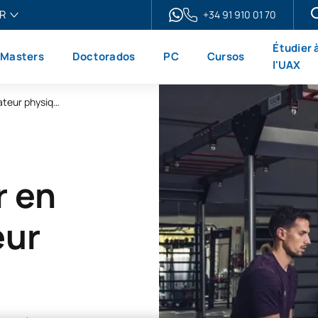
R
+34 91 910 01 70
ais
Étudier 
Masters
Doctorados
PC
Cursos
h
l'UAX
ol
Diplôme supérieur en ligne de préparateur physique
no
r en
eur