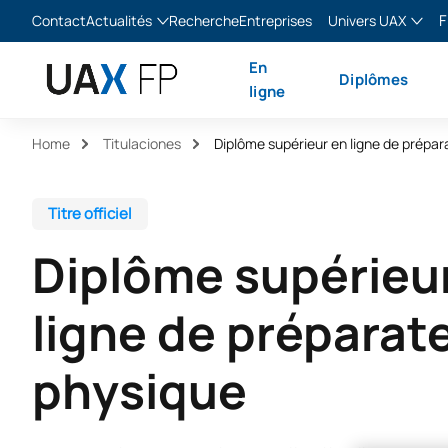
F
Contact
Actualités
Recherche
Entreprises
Univers UAX
Blog
The Valley
Franç
En
Diplômes
Actualités
XTART
Englis
ligne
MIR Asturias
Españ
Home
Titulaciones
Italia
Titre officiel
Diplôme supérieu
ligne de préparat
physique