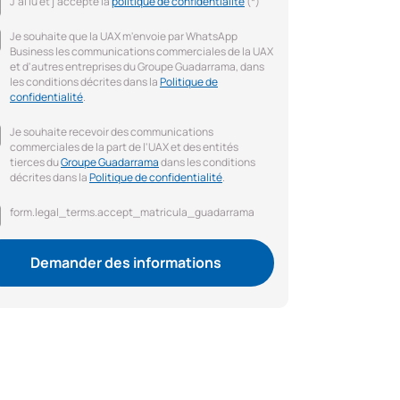
J'ai lu et j'accepte la
politique de confidentialité
(*)
Je souhaite que la UAX m'envoie par WhatsApp
Business les communications commerciales de la UAX
et d'autres entreprises du Groupe Guadarrama, dans
les conditions décrites dans la
Politique de
confidentialité
.
Je souhaite recevoir des communications
commerciales de la part de l'UAX et des entités
tierces du
Groupe Guadarrama
dans les conditions
décrites dans la
Politique de confidentialité
.
form.legal_terms.accept_matricula_guadarrama
Demander des informations