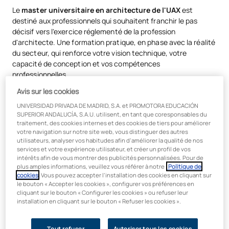
Le
master universitaire en architecture de l'UAX
est
destiné aux professionnels qui souhaitent franchir le pas
décisif vers l'exercice réglementé de la profession
d'architecte. Une formation pratique, en phase avec la réalité
du secteur, qui renforce votre vision technique, votre
capacité de conception et vos compétences
professionnelles.
Avis sur les cookies
En suivant le master habilitant en architecture à l’UAX :
UNIVERSIDAD PRIVADA DE MADRID, S.A. et PROMOTORA EDUCACIÓN
Vous perfectionnerez votre maîtrise des projets
SUPERIOR ANDALUCÍA, S.A.U. utilisent, en tant que coresponsables du
architecturaux, des travaux de construction et de
traitement, des cookies internes et des cookies de tiers pour améliorer
votre navigation sur notre site web, vous distinguer des autres
l'urbanisme
, en élaborant des propositions complètes, du
utilisateurs, analyser vos habitudes afin d’améliorer la qualité de nos
concept aux détails, en intégrant la durabilité, la
services et votre expérience utilisateur, et créer un profil de vos
réglementation et la technologie.
intérêts afin de vous montrer des publicités personnalisées. Pour de
plus amples informations, veuillez vous référer à notre
Politique de
Vous entrerez en contact avec des professionnels en
cookies
. Vous pouvez accepter l’installation des cookies en cliquant sur
activité
: un corps enseignant prestigieux composé
le bouton « Accepter les cookies », configurer vos préférences en
d’architectes exerçant dans des cabinets, des
cliquant sur le bouton « Configurer les cookies » ou refuser leur
installation en cliquant sur le bouton « Refuser les cookies ».
administrations et des entreprises du secteur.
Vous travaillerez au sein d’un écosystème
professionnel
, avec plus de
25 000 m² de laboratoires,
Tout refuser
Autoriser tous les cookies