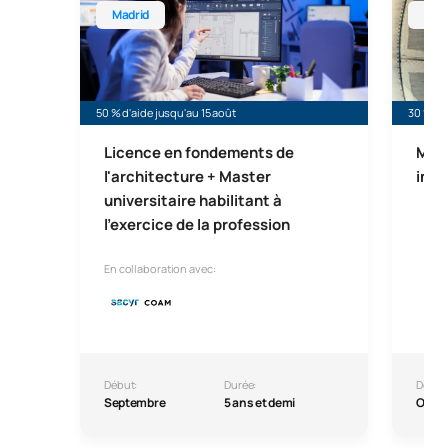
Madrid
Mad
50 % d'aide jusqu'au 15 août
30 % d'a
Licence en fondements de
Mast
l'architecture + Master
ingé
universitaire habilitant à
l'exercice de la profession
En collaboration avec:
Début:
Durée:
Début
Septembre
5 ans et demi
Octo