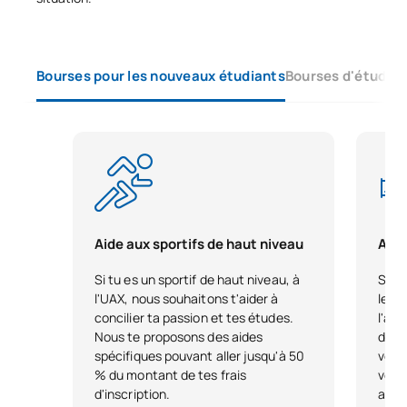
Pérez-
Profesora de
Amplia experiencia docente
Somarriba
Análisis de
Yravedra
Formas
Bourses pour les nouveaux étudiants
Bourses d'études 
Cristóbal
Dr. en
Doctor del IMAC, más de 20
Ernesto
Estadística,
años de experiencia
Vega
Profesor de
investigadora y
González
Matemáticas
publicaciones en economía
Dra. Arquitecta,
Experiencia docente, con
Yolanda
Coordinadora
publicaciones de
Cónsul
del Área de
arquitectura y experiencia
Pascual
Instalaciones
en diseño de interiores
Aide aux sportifs de haut niveau
Aide
Magdalena
Arquitecta,
Más de 20 años de
Si tu es un sportif de haut niveau, à
Si vo
Vélez
Profesora de
experiencia docente
l'UAX, nous souhaitons t'aider à
le pa
Salinas
Análisis
concilier ta passion et tes études.
l'ava
Nous te proposons des aides
dire
spécifiques pouvant aller jusqu'à 50
votr
% du montant de tes frais
votre
d'inscription.
avan