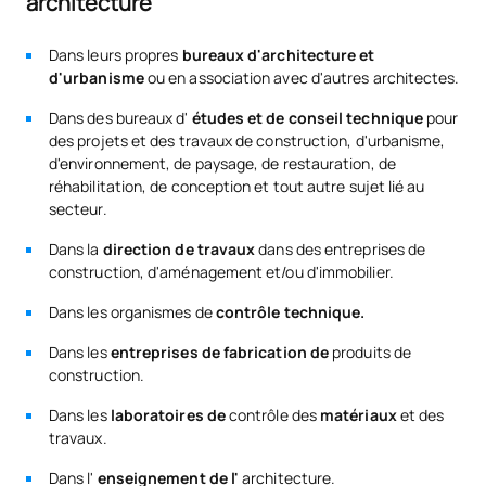
architecture
Asociación Española de
Gómez
Legal y
Fundaciones
Normativa
Dans leurs propres
bureaux d'architecture et
d'urbanisme
ou en association avec d'autres architectes.
Ingeniero de
Caminos,
Especialista en ingeniería
Dans des bureaux d'
études et de conseil technique
pour
Borja Nájera
Canales y
ambiental, análisis de
des projets et des travaux de construction, d'urbanisme,
Martín
Puertos,
deformaciones y proyectos
d'environnement, de paysage, de restauration, de
Profesor de
de estructuras
Física
réhabilitation, de conception et tout autre sujet lié au
secteur.
Ingeniero de
Eduardo
Especialista en promoción y
Dans la
direction de travaux
dans des entreprises de
Caminos,
Boyarizo
gestión de proyectos
construction, d'aménagement et/ou d'immobilier.
Canales y
Gómez
hidráulicos y energéticos
Puertos
Dans les organismes de
contrôle technique.
Especialista en rehabilitación
Dans les
entreprises de fabrication de
produits de
Eugenio
Arquitecto,
y participación en el
construction.
Cuesta
Profesor de
proyecto de Gemelo Virtual
Baile
Estructuras
4D en la UAX
Dans les
laboratoires de
contrôle des
matériaux
et des
travaux.
Dra. Arquitecta,
Especialista en Tasación y
María
Dans l'
enseignement de l'
architecture.
Profesora de
Valoración de Edificios, con