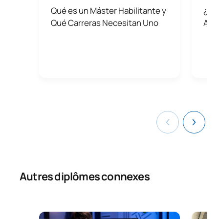
Qué es un Máster Habilitante y
¿Qué
Qué Carreras Necesitan Uno
Arq
Autres diplômes connexes
Licence en principes fondamentaux de l'architect
Master 