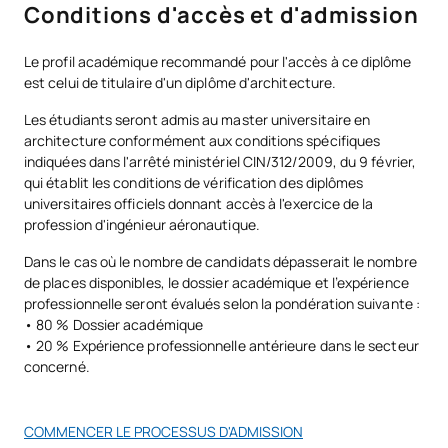
énergie
matériel de pointe :
Conditions d'accès et d'admission
estudios, empresas y administración pública. Una formación
guiada por expertos en
proyecto arquitectónico,
Fab Lab
: équipé d'imprimantes 3D, de découpeuses laser
M142101
Intégration architecturale
OB
6
urbanismo, construcción y estructuras
, que aportan una
Le profil académique recommandé pour l'accès à ce diplôme
et de robots pour la conception, l'agencement et la
visión práctica y actual del sector y acompañan al estudiante
est celui de titulaire d'un diplôme d'architecture.
construction de modèles et de prototypes.
desde el primer curso en el desarrollo de su perfil académico y
Laboratoire virtuel :
équipé de tous les systèmes
Architecture, urbanisme et
Les étudiants seront admis au master universitaire en
creativo.
M142102
OB
6
nécessaires à l'utilisation de logiciels spécialisés.
patrimoine
architecture conformément aux conditions spécifiques
indiquées dans l'arrêté ministériel CIN/312/2009, du 9 février,
Atelier de projets architecturaux
: vous disposerez de
Nombre
Cargo
CV / Perfil
qui établit les conditions de vérification des diplômes
systèmes audiovisuels pour la projection et la
M142103
Le métier d'architecte
OB
6
universitaires officiels donnant accès à l'exercice de la
présentation, de panneaux pour l'exposition des travaux,
profession d'ingénieur aéronautique.
etc.
Dr. Arquitecto,
Carlos
Coordinador del
Premio Extraordinario de
Stages universitaires en
Dans le cas où le nombre de candidats dépasserait le nombre
Pérez-Pla
Área de
Doctorado, más de 20
M142104
OB
6
entreprise
de Viú
Proyectos
publicaciones indexadas
de places disponibles, le dossier académique et l’expérience
Arquitectónicos
professionnelle seront évalués selon la pondération suivante :
• 80 % Dossier académique
M142105
Mémoire de fin de master
OB
30
• 20 % Expérience professionnelle antérieure dans le secteur
Dr. en Historia y
Filología,
Especialista en Restauración
concerné.
Jaime de
Coordinador
del Patrimonio, subdirector
TOTAL:
60
Hoz Onrubia
Académico de
del CIAT
Arquitectura
COMMENCER LE PROCESSUS D'ADMISSION