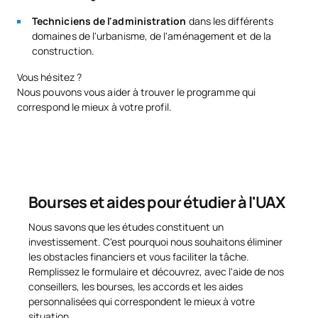
Andeyro
Expresión
publicaciones sobre
García
Techniciens de l'administration
dans les différents
Gráfica
arquitectura y discapacidad
domaines de l'urbanisme, de l'aménagement et de la
construction.
Executive MBA (IESE),
Profesor de
Andoni
Máster en Data Science y Big
Vous hésitez ?
Proyectos e
Arrizabalaga
Data por The Valley Business
Informática
Nous pouvons vous aider à trouver le programme qui
School
correspond le mieux à votre profil.
Especialista en
Filóloga,
Computational Linguistics,
Krista
Profesora de
Discourse Analysis y
Ireland
Inglés
Psycholinguistics, directora
pedagógica en Santillana
Bourses et aides pour étudier à l'UAX
Felipe
Arquitecto, Jefe
Amplia experiencia docente
Nous savons que les études constituent un
Pérez-
de Estudios y
y profesional, director del
investissement. C'est pourquoi nous souhaitons éliminer
Somarriba
Coordinador del
Estudio Somarriba
les obstacles financiers et vous faciliter la tâche.
Remírez de
Área de
Arquitectos
Esparza
Construcción
Remplissez le formulaire et découvrez, avec l'aide de nos
conseillers, les bourses, les accords et les aides
personnalisées qui correspondent le mieux à votre
Carmen
Arquitecta,
situation.