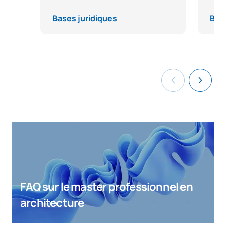
Bases juridiques
Base
FAQ sur le master professionnel en
architecture