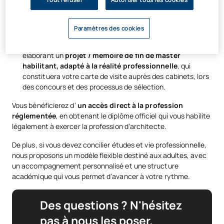
de FabLabs, d’ateliers et d’espaces spécialisés
, conçus
pour prototyper, modéliser et présenter des projets
Paramètres des cookies
comme dans un véritable cabinet d’architecture.
Vous renforcerez votre profil professionnel
en
élaborant un
projet / mémoire de fin de master
habilitant, adapté à la réalité professionnelle
, qui
constituera votre carte de visite auprès des cabinets, lors
des concours et des processus de sélection.
Vous bénéficierez d’
un accès direct à la profession
réglementée
, en obtenant le diplôme officiel qui vous habilite
légalement à exercer la profession d’architecte.
De plus, si vous devez concilier études et vie professionnelle,
nous proposons un modèle flexible destiné aux adultes, avec
un accompagnement personnalisé et une structure
académique qui vous permet d’avancer à votre rythme.
Des questions ? N'hésitez
pas à nous les poser.