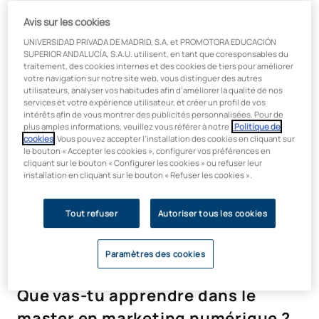
des
données et des indicateurs pour la prise de décision
,
ainsi que sur la maîtrise des
outils courants du secteur
Avis sur les cookies
(analyse de données, CRM et plateformes publicitaires),
UNIVERSIDAD PRIVADA DE MADRID, S.A. et PROMOTORA EDUCACIÓN
facilitant ainsi une application directe dans des contextes
SUPERIOR ANDALUCÍA, S.A.U. utilisent, en tant que coresponsables du
professionnels.
traitement, des cookies internes et des cookies de tiers pour améliorer
votre navigation sur notre site web, vous distinguer des autres
utilisateurs, analyser vos habitudes afin d’améliorer la qualité de nos
La formule en ligne permet de
concilier la formation et
services et votre expérience utilisateur, et créer un profil de vos
l’activité professionnelle
, favorisant ainsi la mise en
intérêts afin de vous montrer des publicités personnalisées. Pour de
pratique progressive des connaissances.
plus amples informations, veuillez vous référer à notre
Politique de
cookies
. Vous pouvez accepter l’installation des cookies en cliquant sur
L'UAX est membre de l'AACSB, la plus grande alliance
le bouton « Accepter les cookies », configurer vos préférences en
mondiale dans le domaine de l'enseignement des affaires
.
cliquant sur le bouton « Configurer les cookies » ou refuser leur
installation en cliquant sur le bouton « Refuser les cookies ».
Ce partenariat avec des institutions de premier plan dans plus
de 100 pays garantit des diplômes d'excellence, reconnus à
l'échelle internationale et offrant une forte employabilité.
Tout refuser
Autoriser tous les cookies
Paramètres des cookies
Que vas-tu apprendre dans le
master en marketing numérique ?