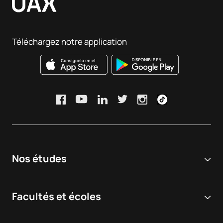
suggestions et félicitations », en saisissant votre identifiant
Résultats de satisfaction :
Consulter
et votre mot de passe.
Taux et indicateurs :
Consulter
Téléchargez notre application
Nos études
Université en ligne
Facultés et écoles
Licences
Sciences biomédicales et de la santé