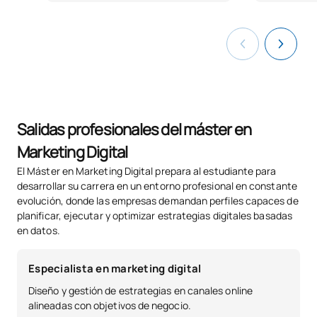
Communication en
SM121607
OB
6
marketing numérique II
Stages universitaires en
SM121608
OB
6
entreprise
Salidas profesionales del máster en
SM121609
Mémoire de master
OB
6
Marketing Digital
El Máster en Marketing Digital prepara al estudiante para
desarrollar su carrera en un entorno profesional en constante
TOTAL:
30
evolución, donde las empresas demandan perfiles capaces de
planificar, ejecutar y optimizar estrategias digitales basadas
en datos.
*Caractère : FB : Formation Basique, Ob : Obligatoire, Op :
Optionnel
Especialista en marketing digital
Diseño y gestión de estrategias en canales online
alineadas con objetivos de negocio.