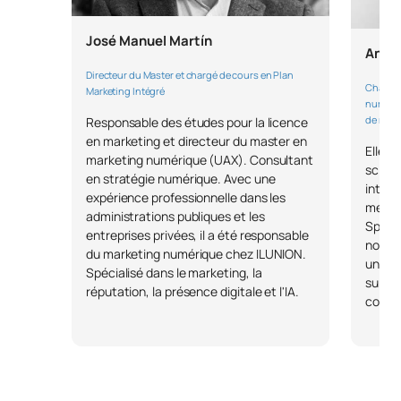
José Manuel Martín
Ana B
Directeur du Master et chargé de cours en Plan
Chargé 
Marketing Intégré
numériq
de mar
Responsable des études pour la licence
en marketing et directeur du master en
Elle e
marketing numérique (UAX). Consultant
scienc
en stratégie numérique. Avec une
intern
expérience professionnelle dans les
médeci
administrations publiques et les
Spécia
entreprises privées, il a été responsable
nombre
du marketing numérique chez ILUNION.
univer
Spécialisé dans le marketing, la
sur le 
réputation, la présence digitale et l'IA.
confér