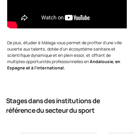
rééducation fonctionnelle appliquée aux sportifs.
Laboratoire de biomécanique
Analyse du geste sportif et évaluation fonctionnelle pour la
prévention et la récupération après blessure.
Laboratoire de physiologie de l’effort
Évaluation des performances et contrôle des charges
De plus, étudier à Málaga vous permet de profiter d'une ville
d’entraînement.
ouverte aux talents, dotée d'un écosystème sanitaire et
scientifique dynamique et en plein essor, et offrant de
Salle polyvalente avec tatami
multiples opportunités professionnelles en
Andalousie, en
Rééducation sportive, travail neuromusculaire et exercices
Espagne et à l'international.
thérapeutiques.
Centre de fitness
Mise en pratique de programmes de renforcement
musculaire, de récupération et de retour à la compétition.
Stages dans des institutions de
Du diagnostic au retour au jeu : apprenez dans le même
référence du secteur du sport
environnement où le sportif s'entraîne et se rétablit.