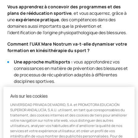
Vous apprendrez à concevoir des programmes et des
plans de rééducation sportive
, et vous acquerrez, grâce à
une
expérience pratique
, des compétences dans des
domaines aussi importants que la prévention et
l’identification de l’origine physiopathologique des blessures.
Comment l'UAX Mare Nostrum va-t-elle dynamiser votre
formation en kinésithérapie du sport ?
Une approche multisports :
vous approfondirez vos
connaissances en matière de prévention des blessures et
de processus de récupération adaptés à différentes
disciplines sportives.
Compatibilité avec la vie professionnelle et la
Avis sur les cookies
situation géographique :
ce master est conçu pour que
vous puissiez le concilier avec votre activité
UNIVERSIDAD PRIVADA DE MADRID, S.A. et PROMOTORA EDUCACIÓN
professionnelle et votre lieu de résidence, en vous rendant
SUPERIOR ANDALUCÍA, S.A.U. utilisent, en tant que coresponsables du
traitement, des cookies internes et des cookies de tiers pour améliorer
sur le campus uniquement deux week-ends par mois.
votre navigation sur notre site web, vous distinguer des autres
Lien direct avec le secteur : vous apprendrez
auprès
utilisateurs, analyser vos habitudes afin d’améliorer la qualité de nos
services et votre expérience utilisateur, et créer un profil de vos
d’une équipe pédagogique composée d’experts en activité,
intérêts afin de vous montrer des publicités personnalisées. Pour de
forts d’un parcours dans les compétitions sportives de