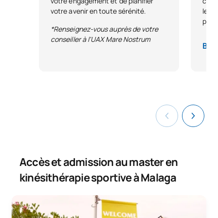
votre engagement et de planifier
condi
votre avenir en toute sérénité.
leur 
parco
*Renseignez-vous auprès de votre
conseiller à l'UAX Mare Nostrum
Base
Accès et admission au master en
kinésithérapie sportive à Malaga