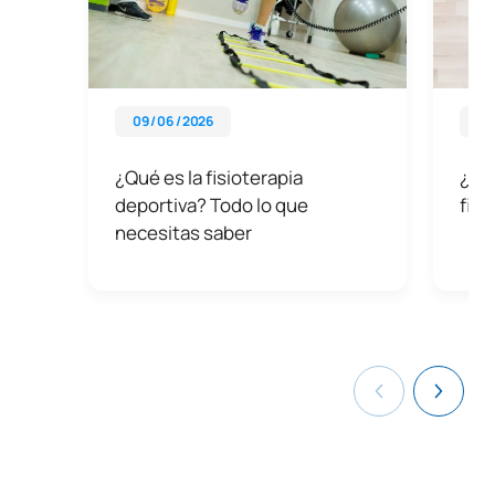
09 / 06 / 2026
09 
¿Qué es la fisioterapia
¿Qué
deportiva? Todo lo que
fisi
necesitas saber