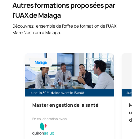
Autres formations proposées par
l'UAX de Malaga
Découvrez l'ensemble de l'offre de formation de l'UAX
Mare Nostrum à Malaga.
Master universitaire en gestion des soins de santé
Master 
Málaga
Mál
Jusqu'à 30 % d'aide avant le 15 août
Jusqu'à 
Master en gestion de la santé
Mast
urge
En collaboration avec:
des 