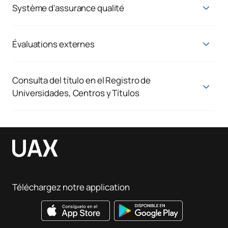
Système d'assurance qualité
Reconnaissance et transfert des crédits
Système d'assurance qualité
Règles de mobilité
Règles d'évaluation
Évaluations externes
Évaluation par l'Agence de la demande de vérification
Règlement sur les stages externes
Règlement relatif à la préparation et à la défense des GFT
Consulta del título en el Registro de
Universidades, Centros y Títulos
Consulta del título en el Registro de Universidades, Centros y
Títulos
Téléchargez notre application