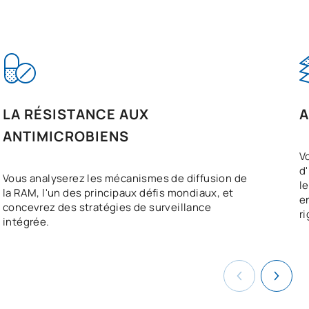
LA RÉSISTANCE AUX
A
ANTIMICROBIENS
V
d
Vous analyserez les mécanismes de diffusion de
l
la RAM, l'un des principaux défis mondiaux, et
e
concevrez des stratégies de surveillance
r
intégrée.