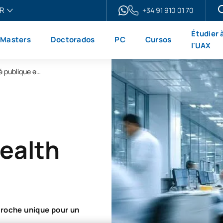
R
+34 91 910 01 70
ais
Étudier 
Masters
Doctorados
PC
Cursos
h
l'UAX
ol
Master universitaire en ligne en santé publique et « One Health »
no
ealth
roche unique pour un