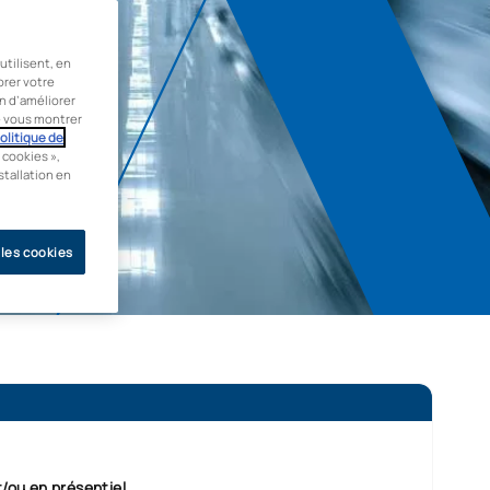
tilisent, en
orer votre
in d’améliorer
de vous montrer
olitique de
 cookies »,
stallation en
 les cookies
t/ou en présentiel