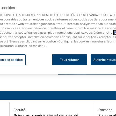
es cookies
i disciplines. Ce
D PRIVADA DE MADRID, S.A. et PROMOTORA EDUCACIÓN SUPERIOR ANDALUCÍA, S.A.U. u
, en brisant les
responsables du traitement, des cookies internes et des cookies de tiers pour améli
re et l'écologie.
ur notre site web, vous distinguer des autres utilisateurs, analyser vos habitudes af
 organisations
e nos services et votre expérience utilisateur, et créer un profil de vos intérêts afin 
és personnalisées. Pour de plus amples informations, veuillez vous référer à notre
P
.
us pouvez accepter l’installation des cookies en cliquant sur le bouton « Accepter les
os préférences en cliquant sur le bouton « Configurer les cookies » ou refuser leur in
oyabilité (U-Ranking
 le bouton « Refuser les cookies ».
es des cookies
Tout refuser
Autoriser tous
Faculté
Examens
Sciences biomédicales et de la santé
En ligne e