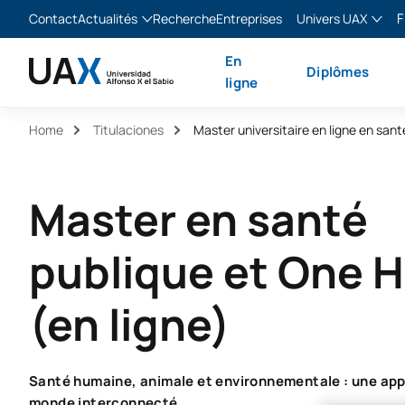
F
Contact
Actualités
Recherche
Entreprises
Univers UAX
Blog
The Valley
Franç
En
Diplômes
Actualités
XTART
Englis
ligne
MIR Asturias
Españ
Home
Titulaciones
Italia
Master en santé
publique et One H
(en ligne)
Santé humaine, animale et environnementale : une app
monde interconnecté