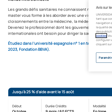
Avis sur l
Les grands défis sanitaires ne connaissent ni frontières n
UNIVERSIDA
master vous forme à les aborder avec une vision intégrée
tant que co
cloisonnements entre la médecine, la médecine vétérinai
navigation s
Devenez le professionnel dont les gouvernements et les
la qualité d
des publicit
internationales ont besoin pour diriger la santé mondiale
cookies
. Vo
configurer v
Étudiez dans l'université espagnole n° 1 en termes d'empl
cliquant sur
2023, Fondation BBVA).
Paramètr
Jusqu'à 25 % d'aide avant le 15 août
Début
Durée Crédits
Modalité
Octobre
9 mois / 60 ECTS
En ligne