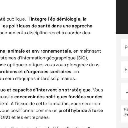
nté publique.
Il intègre l'épidémiologie, la
t les politiques de santé dans une approche
oisonnements disciplinaires et à aborder des
P
aine, animale et environnementale
, en maîtrisant
ystèmes d’information géographique (SIG),
s une optique pratique, vous vous plongerez dans
E
crobiens et d’urgences sanitaires
, en
u sein d’équipes interdisciplinaires.
que et capacité d’intervention stratégique
. Vous
aussi à
concevoir des politiques fondées sur des
ciété. À l’issue de cette formation, vous serez en
Pa
de vous positionner comme un
profil hybride à forte
 ONG et les entreprises.