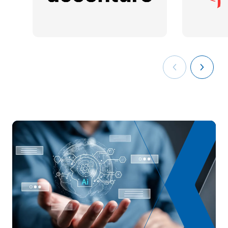
S0242502
FB
6
de la science des données
Infrastructures et services
S0242503
OB
6
dans le cloud
S0242504
Ingénierie Web I
OB
6
TOTAL:
30
DEUXIÈME PÉRIODE DE QUATRE MOIS
Code
Matières
Caractère*
ECTS
Apprentissage
S0242505
OB
6
automatique I