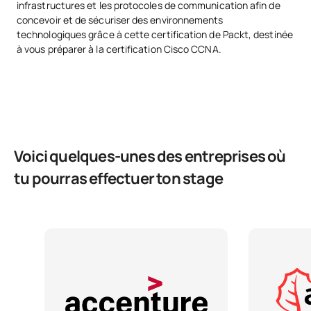
infrastructures et les protocoles de communication afin de
factorisations
concevoir et de sécuriser des environnements
technologiques grâce à cette certification de Packt, destinée
TOTAL:
30
à vous préparer à la certification Cisco CCNA.
Deuxième année
PREMIÈRE PÉRIODE DE QUATRE MOIS
Voici quelques-unes des entreprises où
Code
Matières
Caractère*
ECTS
tu pourras effectuer ton stage
Algorithmes et structures
S0242500
FB
6
de données
Architecture informatique
S0242501
OB
6
et systèmes d'exploitation
Principes fondamentaux