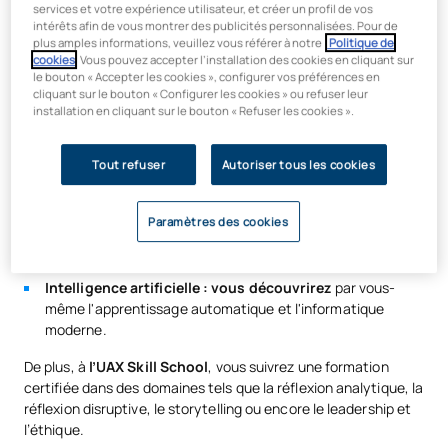
formation et votre vie professionnelle.
services et votre expérience utilisateur, et créer un profil de vos
intérêts afin de vous montrer des publicités personnalisées. Pour de
plus amples informations, veuillez vous référer à notre
Politique de
cookies
. Vous pouvez accepter l’installation des cookies en cliquant sur
Certificats professionnels
le bouton « Accepter les cookies », configurer vos préférences en
cliquant sur le bouton « Configurer les cookies » ou refuser leur
installation en cliquant sur le bouton « Refuser les cookies ».
À l’UAX Digital Garage, vous obtiendrez des certifications
professionnelles :
Tout refuser
Autoriser tous les cookies
Conception d’interfaces :
vous pourrez intégrer une
équipe technique au sein de n’importe quelle entreprise.
Paramètres des cookies
Expérience utilisateur : vous pourrez
devenir
concepteur UX/UI.
Intelligence artificielle : vous découvrirez
par vous-
même l'apprentissage automatique et l'informatique
moderne.
De plus, à
l’UAX Skill School
, vous suivrez une formation
certifiée dans des domaines tels que la réflexion analytique, la
réflexion disruptive, le storytelling ou encore le leadership et
l’éthique.