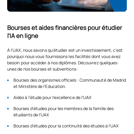
Conception et expérience
S0242506
OB
6
utilisateur
Bourses et aides financières pour étudier
S0242507
Ingénierie Web II
OB
6
l'IA en ligne
L'anglais pour
S0242508
FB
6
À l'UAX, nous savons qu'étudier est un investissement, c'est
l'informatique
pourquoi nous vous fournissons les facilités dont vous avez
besoin pour accéder à nos diplômes. Découvrez quelques-
unes de nos bourses et subventions :
Visualisation des données
S0242509
FB
6
et intelligence d'affaires
Bourses des organismes officiels : Communauté de Madrid
et Ministère de l'Education.
TOTAL:
30
Aides à l'étude pour l'excellence de l'UAX
Bourses d'études pour les membres de la famille des
Troisième année
étudiants de l'UAX
Bourses d'études pour la continuité des études à l'UAX
PREMIÈRE PÉRIODE DE QUATRE MOIS