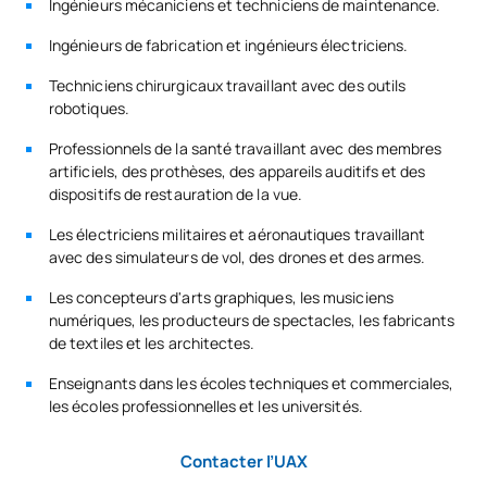
Ingénieurs mécaniciens et techniciens de maintenance.
S0342503
OB
6
l'intelligence artificielle
Ingénieurs de fabrication et ingénieurs électriciens.
Modélisation avancée de
Techniciens chirurgicaux travaillant avec des outils
S0342504
OB
6
l'information
robotiques.
Professionnels de la santé travaillant avec des membres
TOTAL:
30
artificiels, des prothèses, des appareils auditifs et des
dispositifs de restauration de la vue.
Les électriciens militaires et aéronautiques travaillant
DEUXIÈME PÉRIODE DE QUATRE MOIS
avec des simulateurs de vol, des drones et des armes.
Les concepteurs d'arts graphiques, les musiciens
Code
Matières
Caractère*
ECTS
numériques, les producteurs de spectacles, les fabricants
de textiles et les architectes.
Cryptographie et sécurité /
Enseignants dans les écoles techniques et commerciales,
S0342505
Cryptography and
OB
6
les écoles professionnelles et les universités.
Cybersecurity
Contacter l’UAX
Développement logiciel