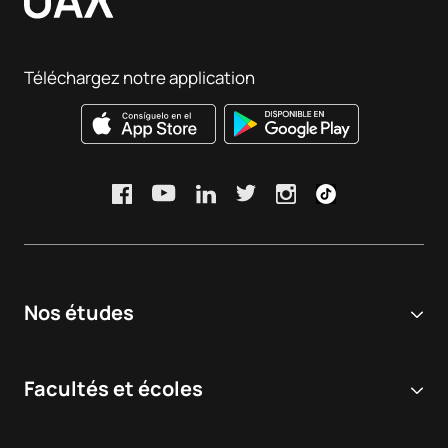
Résultats de satisfaction :
Consulter
Intelligence: Robotics and
et votre mot de passe.
Automation
Taux et indicateurs :
Consulter
Téléchargez notre application
Entrepreneuriat
S0442534
numérique / Digital
OP
6
Entrepreneurship
TOTAL:
30
*Caractère : FB : Formation Basique, Ob : Obligatoire, Op :
Optionnel
Nos études
Université en ligne
Facultés et écoles
Licences
Sciences biomédicales et de la santé