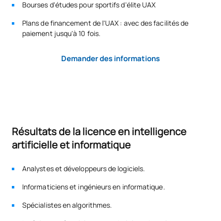
Bourses d'études pour sportifs d'élite UAX
Code
Matières
Caractère*
ECTS
Plans de financement de l'UAX : avec des facilités de
paiement jusqu'à 10 fois.
Apprentissage
S0342500
automatique II / Machine
OB
6
Demander des informations
Learning II
Architectures pour le
S0342501
traitement massif des
OB
6
données
Résultats de la licence en intelligence
artificielle et informatique
Gestion de l'innovation et
des technologies
S0342502
exponentielles /
OB
6
Analystes et développeurs de logiciels.
Innovation and Exponential
Informaticiens et ingénieurs en informatique.
Technologies Management
Spécialistes en algorithmes.
Méthodologies agiles pour