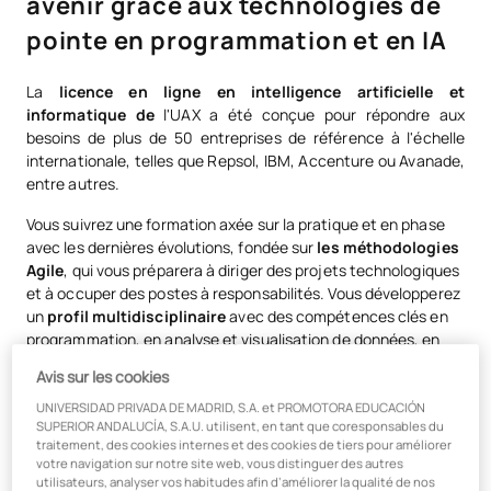
avenir grâce aux technologies de
pointe en programmation et en IA
La
licence en ligne en intelligence artificielle et
informatique de
l'UAX a été conçue pour répondre aux
besoins de plus de 50 entreprises de référence à l'échelle
internationale, telles que Repsol, IBM, Accenture ou Avanade,
entre autres.
Vous suivrez une formation axée sur la pratique et en phase
avec les dernières évolutions, fondée sur
les méthodologies
Agile
, qui vous préparera à diriger des projets technologiques
et à occuper des postes à responsabilités. Vous développerez
un
profil multidisciplinaire
avec des compétences clés en
programmation, en analyse et visualisation de données, en
conception d’algorithmes, en expérience utilisateur et bien
Avis sur les cookies
plus encore.
UNIVERSIDAD PRIVADA DE MADRID, S.A. et PROMOTORA EDUCACIÓN
Le tout grâce à une
méthodologie 100 % en ligne et
SUPERIOR ANDALUCÍA, S.A.U. utilisent, en tant que coresponsables du
traitement, des cookies internes et des cookies de tiers pour améliorer
flexible
, qui s'adapte à votre rythme et à vos besoins
votre navigation sur notre site web, vous distinguer des autres
professionnels, vous permettant ainsi de concilier votre
utilisateurs, analyser vos habitudes afin d’améliorer la qualité de nos