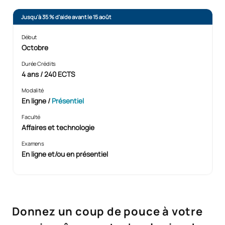
Jusqu'à 35 % d'aide avant le 15 août
Début
Octobre
Durée Crédits
4 ans / 240 ECTS
Modalité
En ligne
/
Présentiel
Faculté
Affaires et technologie
Examens
En ligne et/ou en présentiel
Donnez un coup de pouce à votre