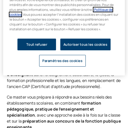
intérêts afin de vous montrer des publicités personnalisées. Pour de
plus amples informations, veuillez vous référer à notre
Politique de
Master en formation des
cookies
. Vous pouvez accepter l’installation des cookies en cliquant sur
le bouton « Accepter les cookies », configurer vos préférences en
enseignants : diplôme permettant
cliquant sur le bouton « Configurer les cookies » ou refuser leur
installation en cliquant sur le bouton « Refuser les cookies ».
d'exercer la profession
d'enseignant dans le secondaire
Tout refuser
Autoriser tous les cookies
Le
master universitaire en enseignement secondaire
est
Paramètres des cookies
le diplôme officiel qui dispense la
formation pédagogique et
didactique obligatoire pour exercer la profession
d'enseignant
dans l'enseignement secondaire, le lycée, la
formation professionnelle et les langues, en remplacement de
l'ancien CAP (Certificat d'aptitude professionnelle).
Ce master vous prépare à répondre aux besoins réels des
établissements scolaires, en combinant
formation
pédagogique, pratique de l’enseignement et
spécialisation
, avec une approche axée à la fois sur la classe
et sur la
préparation aux concours de la fonction publique
enseignante
.