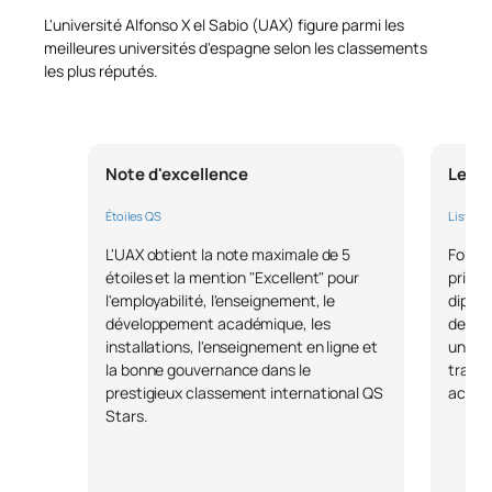
L'université Alfonso X el Sabio (UAX) figure parmi les
meilleures universités d'espagne selon les classements
les plus réputés.
Note d'excellence
Leade
Étoiles QS
Liste F
L'UAX obtient la note maximale de 5
Forbes
étoiles et la mention "Excellent" pour
privée
l'employabilité, l'enseignement, le
diplôm
développement académique, les
de 90 
installations, l'enseignement en ligne et
uniqu
la bonne gouvernance dans le
travai
prestigieux classement international QS
accord
Stars.