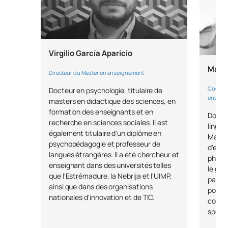
Virgilio García Aparicio
María
Directeur du Master en enseignement
Coordin
Docteur en psychologie, titulaire de
enseign
masters en didactique des sciences, en
formation des enseignants et en
Doctor
recherche en sciences sociales. Il est
lingui
Visite de la
Faculté des sciences de l'éducation de l'UAX
à
également titulaire d'un diplôme en
Master
l'ExE School of Opportunities
, un espace qui ouvre ses
psychopédagogie et professeur de
d'espa
portes chaque été pour offrir un environnement
langues étrangères. Il a été chercheur et
philol
d'apprentissage et de croissance aux étudiants issus de
enseignant dans des universités telles
le gro
contextes vulnérables.
que l'Estrémadure, la Nebrija et l'UIMP,
partic
ainsi que dans des organisations
poursu
nationales d'innovation et de TIC.
consci
spécia