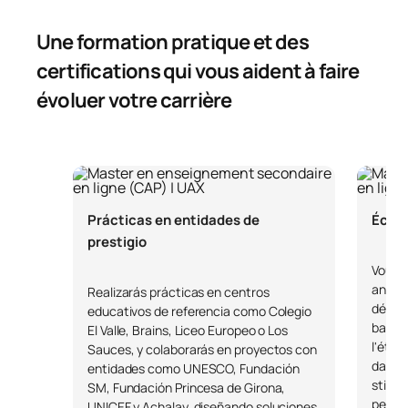
Une formation pratique et des
certifications qui vous aident à faire
évoluer votre carrière
Prácticas en entidades de
Écol
prestigio
Vous r
analyt
Realizarás prácticas en centros
décis
educativos de referencia como Colegio
basées
El Valle, Brains, Liceo Europeo o Los
l'éthi
Sauces, y colaborarás en proyectos con
dans v
entidades como UNESCO, Fundación
stimul
SM, Fundación Princesa de Girona,
pensé
UNICEF y Achalay, diseñando soluciones