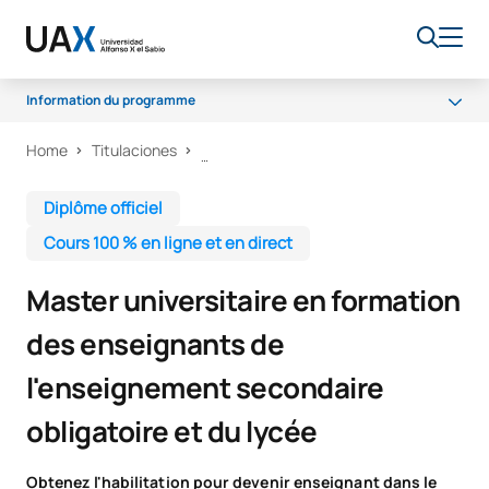
Information du programme
Home
Titulaciones
Programme
Débouchés professionnels
Diplôme officiel
Témoignages
Cours 100 % en ligne et en direct
Accès et admission
Master universitaire en formation
Bourses et aides financières
des enseignants de
Qualité
l'enseignement secondaire
obligatoire et du lycée
Obtenez l'habilitation pour devenir enseignant dans le