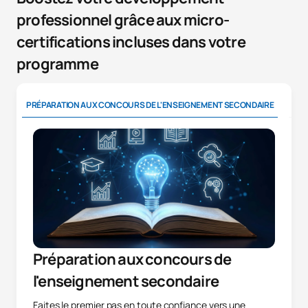
professionnel grâce aux micro-
certifications incluses dans votre
programme
PRÉPARATION AUX CONCOURS DE L'ENSEIGNEMENT SECONDAIRE
IMP
Préparation aux concours de
l'enseignement secondaire
Faites le premier pas en toute confiance vers une