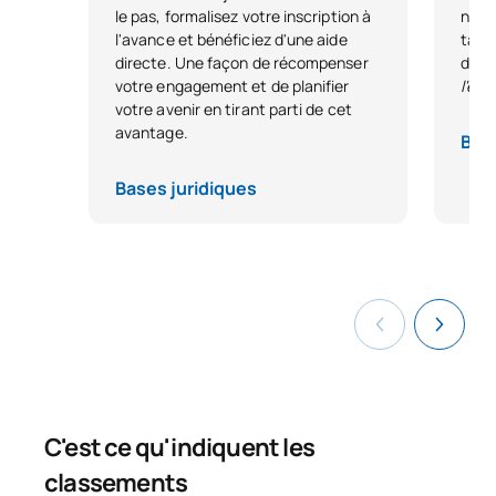
cours duquel l'attitude du candidat à l'égard de
le pas, formalisez votre inscription à
nous
l'enseignement sera évaluée, ainsi que son aptitude à
l'avance et bénéficiez d'une aide
tale
enseigner.
directe. Une façon de récompenser
dest
votre engagement et de planifier
l'ex
votre avenir en tirant parti de cet
avantage.
Base
Bases juridiques
C'est ce qu'indiquent les
classements