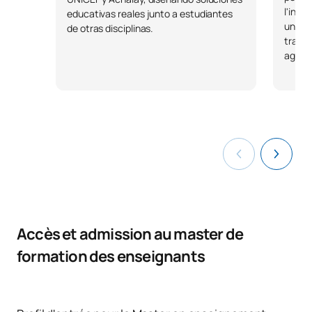
l'inno
educativas reales junto a estudiantes
une c
de otras disciplinas.
travai
agiles
Accès et admission au master de
formation des enseignants