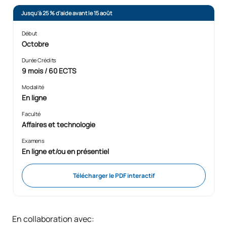
Jusqu'à 25 % d'aide avant le 15 août
Début
Octobre
Durée Crédits
9 mois / 60 ECTS
Modalité
En ligne
Faculté
Affaires et technologie
Examens
En ligne et/ou en présentiel
Télécharger le PDF interactif
En collaboration avec: