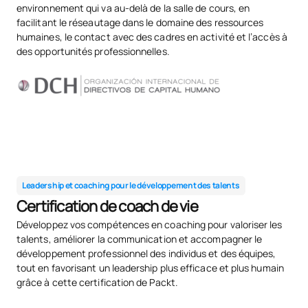
environnement qui va au-delà de la salle de cours, en
SM121509
Mémoire de master
OB
6
facilitant le réseautage dans le domaine des ressources
humaines, le contact avec des cadres en activité et l’accès à
TOTAL:
30
des opportunités professionnelles.
*Caractère : FB : Formation Basique, Ob : Obligatoire, Op :
Optionnel
Leadership et coaching pour le développement des talents
Certification de coach de vie
Développez vos compétences en coaching pour valoriser les
talents, améliorer la communication et accompagner le
développement professionnel des individus et des équipes,
tout en favorisant un leadership plus efficace et plus humain
grâce à cette certification de Packt.