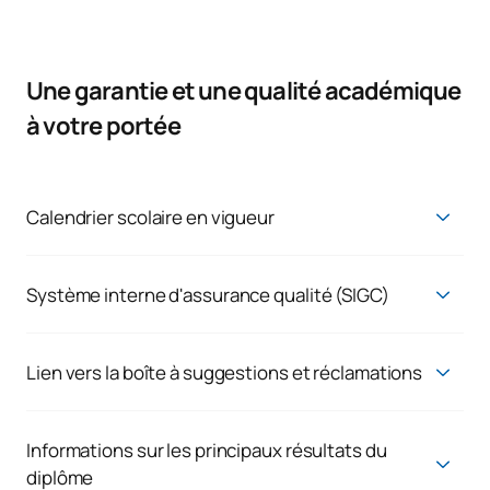
Une garantie et une qualité académique
à votre portée
Calendrier scolaire en vigueur
Calendrier scolaire en vigueur
Système interne d'assurance qualité (SIGC)
Système d'assurance qualité
Lien vers la boîte à suggestions et réclamations
Demandes de renseignements, réclamations et plaintes
Nous répondons aux attentes réelles de nos étudiants et de
Informations sur les principaux résultats du
nos collaborateurs, car nous croyons en l'amélioration
diplôme
continue des résultats. C'est pourquoi nous sommes toujours