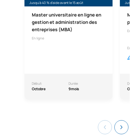
Jusqu'à 40 % d'aide avant le 15 août
Jusqu'à 
Master universitaire en ligne en
Mast
gestion et administration des
prof
entreprises (MBA)
En lig
En ligne
En col
Début:
Durée:
Début
Octobre
9 mois
Octo