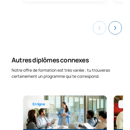
Autres diplômes connexes
Notre offre de formation est très variée ; tu trouveras
certainement un programme qui te correspond.
Master universitaire en ligne en administration et 
Master 
En ligne
En l