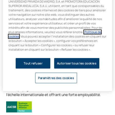
humaines en ligne, vous
acquerrez une formation de très
UNIVERSIDAD PRIVADA DE MADRID, S.A. et PROMOTORA EDUCACIÓN
SUPERIOR ANDALUCÍA, S.A.U. utilisent, en tant que coresponsables du
haut niveau qui vous permettra de mettre en œuvre et de
traitement, des cookies internes et des cookies de tiers pour améliorer
concevoir les modèles de gestion des ressources humaines
votre navigation sur notre site web, vous distinguer des autres
utilisés par les entreprises de référence.
utilisateurs, analyser vos habitudes afin d’améliorer la qualité de nos
services et votre expérience utilisateur, et créer un profil de vos
Vous serez formé aux méthodologies Agile, très recherchées
intérêts afin de vous montrer des publicités personnalisées. Pour de
plus amples informations, veuillez vous référer à notre
Politique de
dans le secteur, et bénéficierez d’une formation aux nouvelles
cookies
. Vous pouvez accepter l’installation des cookies en cliquant sur
technologies et aux logiciels spécialisés dans la gestion des
le bouton « Accepter les cookies », configurer vos préférences en
ressources humaines.
cliquant sur le bouton « Configurer les cookies » ou refuser leur
installation en cliquant sur le bouton « Refuser les cookies ».
Rejoignez un secteur offrant une employabilité maximale et
accédez à des opportunités professionnelles dans de
nombreux domaines.
Tout refuser
Autoriser tous les cookies
L'UAX est membre de l'AACSB, la plus grande alliance
Paramètres des cookies
mondiale dans le domaine de l'enseignement des affaires
.
Ce partenariat avec des institutions de premier plan dans plus
de 100 pays garantit des diplômes d'excellence, reconnus à
l'échelle internationale et offrant une forte employabilité.