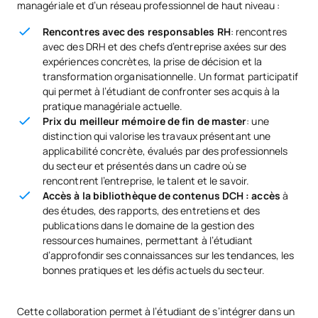
campus de Madrid, pour effectuer vos démarches, résoudre
managériale et d’un réseau professionnel de haut niveau :
Arganda.
IBM
vos doutes et profiter des facilités qu'il vous offre.
Deloitte
Rencontres avec des responsables RH
: rencontres
Accès avec ta carte d’étudiant UAX, sous réserve de
DEUXIÈME PÉRIODE DE QUATRE MOIS
avec des DRH et des chefs d’entreprise axées sur des
disponibilité et des horaires de chaque centre.
expériences concrètes, la prise de décision et la
transformation organisationnelle. Un format participatif
Code
Matières
Caractère*
ECTS
qui permet à l’étudiant de confronter ses acquis à la
pratique managériale actuelle.
Rémunération et
Prix du meilleur mémoire de fin de master
: une
SM121505
OB
6
distinction qui valorise les travaux présentant une
avantages sociaux
applicabilité concrète, évalués par des professionnels
du secteur et présentés dans un cadre où se
Gestion internationale des
rencontrent l’entreprise, le talent et le savoir.
SM121506
OB
6
ressources humaines
Accès à la bibliothèque de contenus DCH : accès
à
des études, des rapports, des entretiens et des
publications dans le domaine de la gestion des
SM121507
Stages en entreprise
OB
6
ressources humaines, permettant à l’étudiant
d’approfondir ses connaissances sur les tendances, les
bonnes pratiques et les défis actuels du secteur.
Relations de travail et
SM121508
OB
6
négociation économique
Cette collaboration permet à l’étudiant de s’intégrer dans un