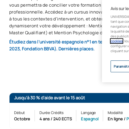
vous permettra de concilier votre formation avec votre v
Avis sur l
professionnelle. Accédez à un cursus innovant, avec de
UNIVERSIDA
à tous les contextes d'intervention, et obtenez des men
tant que co
dynamiseront votre développement : Mention Santé (acc
navigation s
la qualité d
Master Qualifiant) et Mention Psychologie du Travail ou 
des publicit
Étudiez dans l'université espagnole n°1 en termes d'empl
cookies
. Vo
configurer v
2023, Fondation BBVA). Dernières places.
cliquant sur
Paramètr
Jusqu'à 30 % d'aide avant le 15 août
Début
Durée Crédits
Langage
Modalité
Octobre
4 ans / 240 ECTS
Espagnol
En ligne
/
P