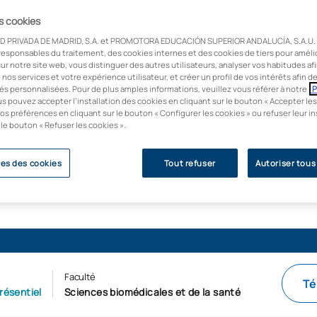
ie personnelle et
es cookies
s contenus appliqués
D PRIVADA DE MADRID, S.A. et PROMOTORA EDUCACIÓN SUPERIOR ANDALUCÍA, S.A.U. u
tions qui
responsables du traitement, des cookies internes et des cookies de tiers pour améli
ès au PIR ou au
ur notre site web, vous distinguer des autres utilisateurs, analyser vos habitudes af
e nos services et votre expérience utilisateur, et créer un profil de vos intérêts afin 
de l'Education.
és personnalisées. Pour de plus amples informations, veuillez vous référer à notre
P
oyabilité (U-Ranking
us pouvez accepter l’installation des cookies en cliquant sur le bouton « Accepter les
os préférences en cliquant sur le bouton « Configurer les cookies » ou refuser leur in
 le bouton « Refuser les cookies ».
es des cookies
Tout refuser
Autoriser tous
Faculté
Té
résentiel
Sciences biomédicales et de la santé