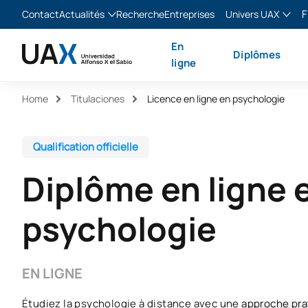
F
Contact
Actualités
Recherche
Entreprises
Univers UAX
Blog
The Valley
Franç
En
Diplômes
Actualités
XTART
Englis
ligne
MIR Asturias
Españ
Home
Titulaciones
Licence en ligne en psychologie
Italia
Qualification officielle
Diplôme en ligne 
psychologie
EN LIGNE
Étudiez la psychologie à distance avec une approche prat