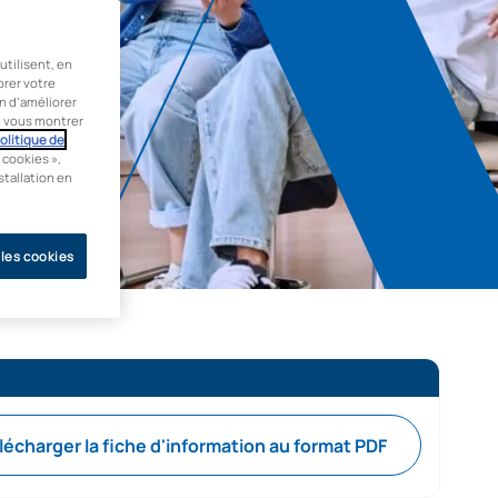
tilisent, en
orer votre
in d’améliorer
de vous montrer
olitique de
 cookies »,
stallation en
 les cookies
lécharger la fiche d'information au format PDF