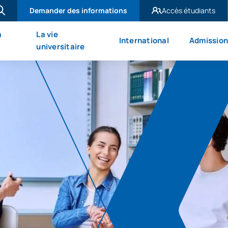
Demander des informations
Accès étudiants
UAX Madrid
à
La vie
International
Admission
UAX Mare Nostrum
universitaire