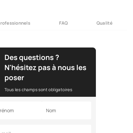
rofessionnels
FAQ
Qualité
Des questions ?
N'hésitez pas à nous les
poser
Tous les champs sont obligatoires
rénom
Nom