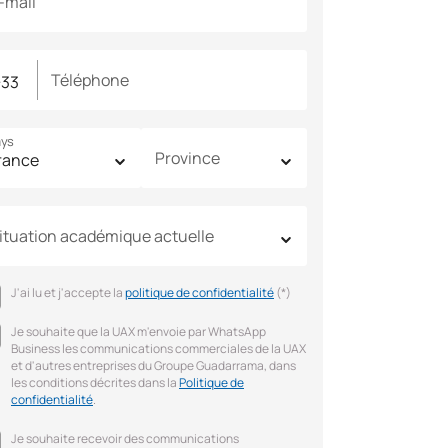
-mail
Téléphone
ys
Province
ituation académique actuelle
J'ai lu et j'accepte la
politique de confidentialité
(*)
Je souhaite que la UAX m'envoie par WhatsApp
Business les communications commerciales de la UAX
et d'autres entreprises du Groupe Guadarrama, dans
les conditions décrites dans la
Politique de
confidentialité
.
Je souhaite recevoir des communications