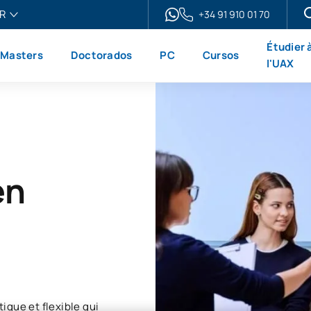
R
+34 91 910 01 70
ais
Étudier 
Masters
Doctorados
PC
Cursos
h
l'UAX
ol
no
en
ique et flexible qui