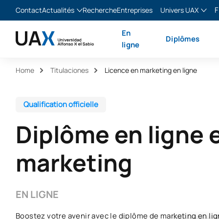
F
Contact
Actualités
Recherche
Entreprises
Univers UAX
Blog
The Valley
Franç
En
Diplômes
Actualités
XTART
Englis
ligne
MIR Asturias
Españ
Home
Titulaciones
Licence en marketing en ligne
Italia
Qualification officielle
Diplôme en ligne 
marketing
EN LIGNE
Boostez votre avenir avec le diplôme de marketing en lig