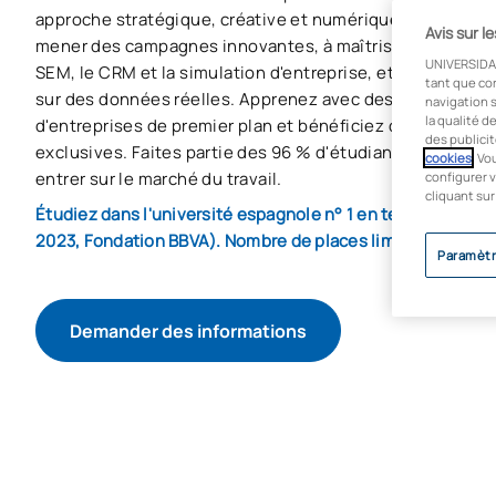
approche stratégique, créative et numérique, ce progra
Avis sur l
mener des campagnes innovantes, à maîtriser des outils t
UNIVERSIDA
SEM, le CRM et la simulation d'entreprise, et à prendre 
tant que co
sur des données réelles. Apprenez avec des professionn
navigation s
la qualité d
d'entreprises de premier plan et bénéficiez d'opportunit
des publicit
exclusives. Faites partie des 96 % d'étudiants de l'UAX q
cookies
. Vo
entrer sur le marché du travail.
configurer v
cliquant sur
Étudiez dans l'université espagnole n° 1 en termes d'empl
2023, Fondation BBVA). Nombre de places limité.
Paramètr
Demander des informations
Démarrer la procédure d'admission