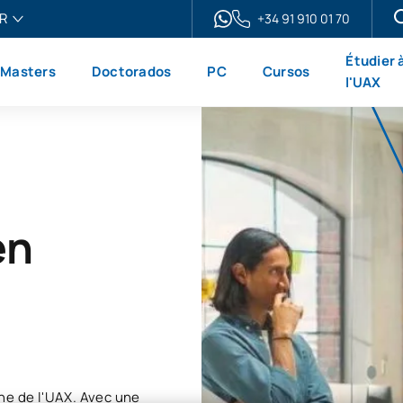
R
+34 91 910 01 70
ais
Étudier 
Masters
Doctorados
PC
Cursos
h
l'UAX
ol
no
en
ne de l'UAX. Avec une