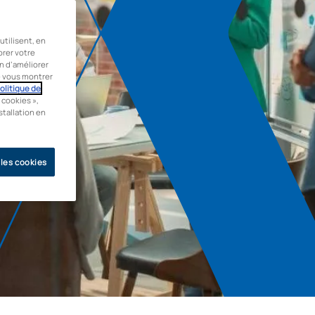
tilisent, en
orer votre
in d’améliorer
de vous montrer
olitique de
 cookies »,
stallation en
 les cookies