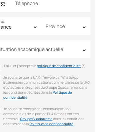
Téléphone
ys
Province
ituation académique actuelle
J'ai lu et j'accepte la
politique de confidentialité
(*)
Je souhaite que la UAX m'envoie par WhatsApp
Business les communications commerciales de la UAX
et d'autres entreprises du Groupe Guadarrama, dans
les conditions décrites dans la
Politique de
confidentialité
.
Je souhaite recevoir des communications
commerciales de la part de l'UAX et des entités
tierces du
Groupe Guadarrama
dans les conditions
décrites dans la
Politique de confidentialité
.