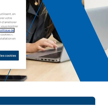
tilisent, en
orer votre
in d’améliorer
de vous montrer
olitique de
 cookies »,
stallation en
 les cookies