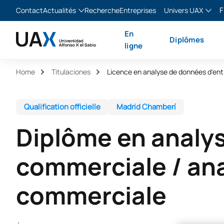
F
Contact
Actualités
Recherche
Entreprises
Univers UAX
Blog
The Valley
Franç
En
Diplômes
Actualités
XTART
Englis
ligne
MIR Asturias
Españ
Home
Titulaciones
Licence en analyse de données d'ent
Italia
Qualification officielle
Madrid Chamberí
Diplôme en analy
commerciale / an
commerciale