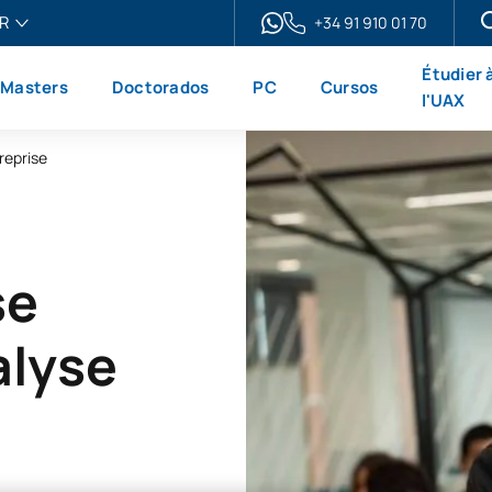
R
+34 91 910 01 70
ais
Étudier 
Masters
Doctorados
PC
Cursos
h
l'UAX
ol
reprise
no
se
alyse