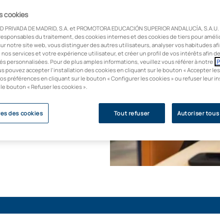
 conçu en
 aux besoins des
es cookies
omprendre et tirer
D PRIVADA DE MADRID, S.A. et PROMOTORA EDUCACIÓN SUPERIOR ANDALUCÍA, S.A.U. u
sforment et
responsables du traitement, des cookies internes et des cookies de tiers pour améli
ur notre site web, vous distinguer des autres utilisateurs, analyser vos habitudes af
e nos services et votre expérience utilisateur, et créer un profil de vos intérêts afin 
és personnalisées. Pour de plus amples informations, veuillez vous référer à notre
P
us pouvez accepter l’installation des cookies en cliquant sur le bouton « Accepter les
os préférences en cliquant sur le bouton « Configurer les cookies » ou refuser leur in
 le bouton « Refuser les cookies ».
es des cookies
Tout refuser
Autoriser tous