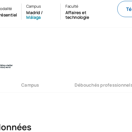
Campus
Faculté
Té
odalité
Madrid /
Affaires et
résentiel
Málaga
technologie
Campus
Débouchés professionnel
 données