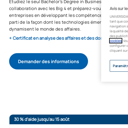
Étudiez le seul Bachelor's Degree in Business Analytics
collaboration avec les Big 4 et préparez-vous à répondre
Avis sur l
entreprises en développant les compétences clés pour c
UNIVERSIDA
parti de la façon dont les technologies émergentes tran
tant que co
navigation s
dynamisent le monde des affaires.
la qualité d
des publicit
+ Certificat en analyse des affaires et des données
cookies
. Vo
configurer v
cliquant sur
Demander des informations
Paramètr
COMMENCER LE PROCESSUS D’ADMISSION
30 % d'aide jusqu'au 15 août