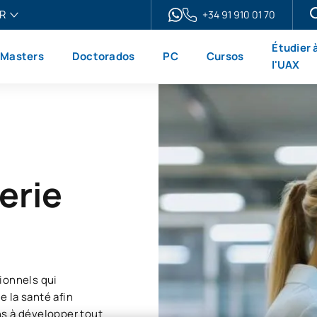
R
+34 91 910 01 70
ais
Étudier 
Masters
Doctorados
PC
Cursos
h
l'UAX
ol
no
erie
ionnels qui
 la santé afin
ns à développer tout