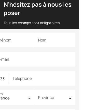
N'hésitez pas à nous les
poser
Tous les champs sont obligatoires
rénom
Nom
-mail
Téléphone
ys
Province