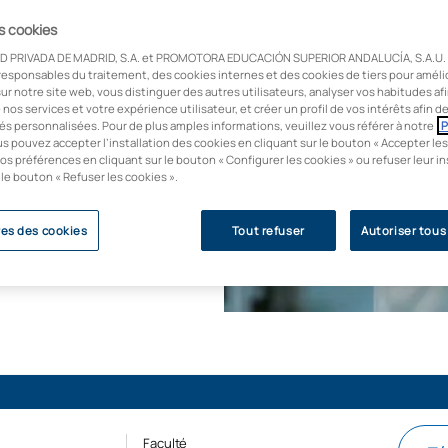
es cookies
D PRIVADA DE MADRID, S.A. et PROMOTORA EDUCACIÓN SUPERIOR ANDALUCÍA, S.A.U. u
responsables du traitement, des cookies internes et des cookies de tiers pour améli
ur notre site web, vous distinguer des autres utilisateurs, analyser vos habitudes af
e nos services et votre expérience utilisateur, et créer un profil de vos intérêts afin 
és personnalisées. Pour de plus amples informations, veuillez vous référer à notre
P
us pouvez accepter l’installation des cookies en cliquant sur le bouton « Accepter les
os préférences en cliquant sur le bouton « Configurer les cookies » ou refuser leur in
 le bouton « Refuser les cookies ».
es des cookies
Tout refuser
Autoriser tous
Faculté