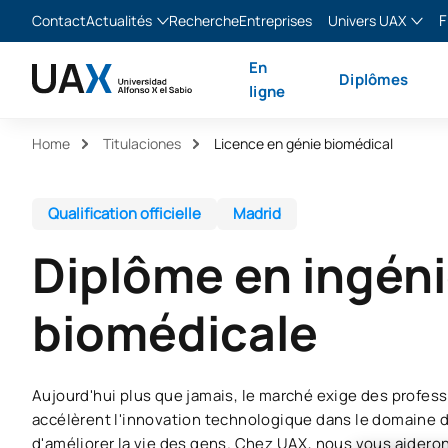
F
Contact
Actualités
Recherche
Entreprises
Univers UAX
Blog
The Valley
Franç
En
Diplômes
Actualités
XTART
Englis
ligne
MIR Asturias
Españ
Home
Titulaciones
Licence en génie biomédical
Italia
Qualification officielle
Madrid
Diplôme en ingéni
biomédicale
Aujourd'hui plus que jamais, le marché exige des profess
accélèrent l'innovation technologique dans le domaine de
d'améliorer la vie des gens. Chez UAX, nous vous aidero