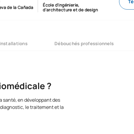
Té
s
École d'ingénierie,
ueva de la Cañada
d'architecture et de design
Installations
Débouchés professionnels
biomédicale ?
 la santé, en développant des
iagnostic, le traitement et la