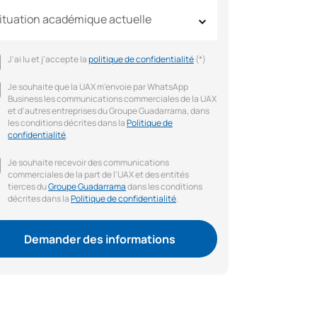
ituation académique actuelle
J'ai lu et j'accepte la
politique de confidentialité
(*)
Je souhaite que la UAX m'envoie par WhatsApp
Business les communications commerciales de la UAX
et d'autres entreprises du Groupe Guadarrama, dans
les conditions décrites dans la
Politique de
confidentialité
.
Je souhaite recevoir des communications
commerciales de la part de l'UAX et des entités
tierces du
Groupe Guadarrama
dans les conditions
décrites dans la
Politique de confidentialité
.
Demander des informations