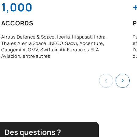
1,000
ACCORDS
P
Airbus Defence & Space, Iberia, Hispasat, Indra,
P
Thales Alenia Space, INECO, Sacyr, Accenture,
e
Capgemini, GMV, Swiftair, Air Europa ou ELA
l
Aviación, entre autres
d
Des questions ?