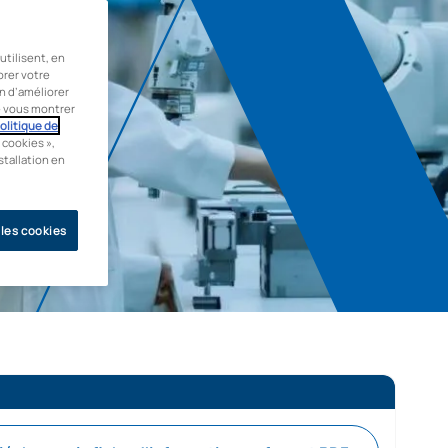
tilisent, en
orer votre
in d’améliorer
de vous montrer
olitique de
 cookies »,
stallation en
 les cookies