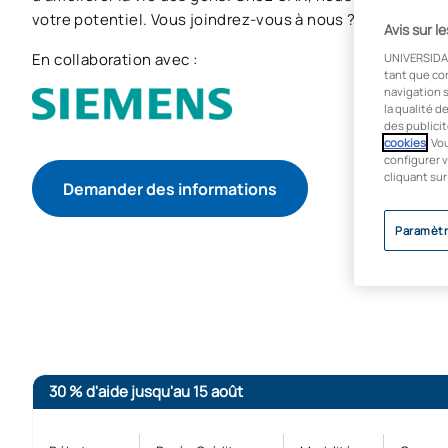
votre potentiel. Vous joindrez-vous à nous ?
Avis sur l
En collaboration avec :
UNIVERSIDA
tant que co
navigation s
la qualité d
des publicit
cookies
. Vo
configurer v
cliquant sur
Demander des informations
Paramètr
COMMENCER LE PROCESSUS D’ADMISSION
30 % d'aide jusqu'au 15 août