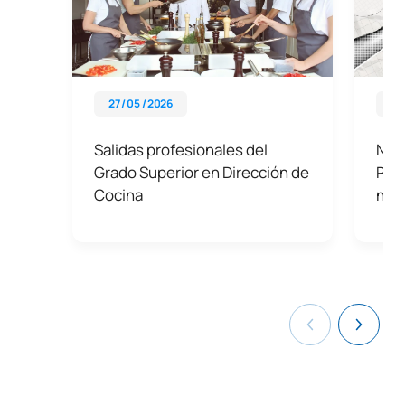
27 / 05 / 2026
01 
Salidas profesionales del
Nue
Grado Superior en Dirección de
Prof
Cocina
nec