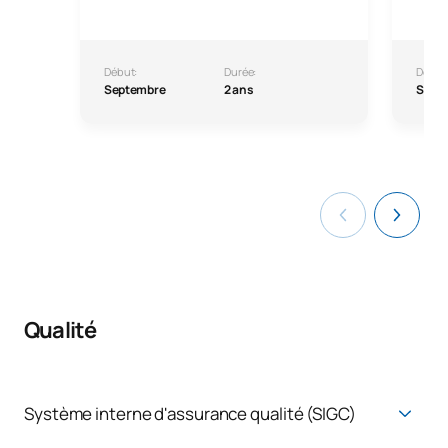
Début:
Durée:
Début
Septembre
2 ans
Sept
Qualité
Système interne d'assurance qualité (SIGC)
Système d'assurance qualité