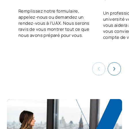
V0220314
OB
5
l'employabilité II
Remplissez notre formulaire,
Un professi
appelez-nous ou demandez un
université v
La numérisation au service
rendez-vous à l’UAX. Nous serons
vous aidera à
V0220315
OB
3
des secteurs productifs
ravis de vous montrer tout ce que
vous convie
nous avons préparé pour vous.
compte de v
La durabilité appliquée au
V0220316
OB
3
système de production
Projet Intermodular de
V0220318
OB
5
gestion de cuisine
V0220319
FFE1
OB
0
TOTAL:
58
COURS À OPTION