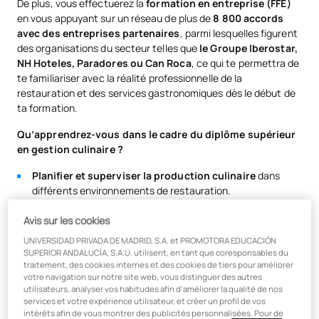
De plus, vous effectuerez la
formation en entreprise (FFE)
en vous appuyant sur un réseau de plus de
8 800 accords
avec des entreprises partenaires
, parmi lesquelles figurent
des organisations du secteur telles que
le Groupe Iberostar,
NH Hoteles, Paradores ou Can Roca
, ce qui te permettra de
te familiariser avec la réalité professionnelle de la
restauration et des services gastronomiques dès le début de
ta formation.
Qu’apprendrez-vous dans le cadre du diplôme supérieur
en gestion culinaire ?
Planifier et superviser la production culinaire
dans
différents environnements de restauration.
Gérer les approvisionnements, les coûts et les
Avis sur les cookies
matières premières
afin d’optimiser la rentabilité du
service.
UNIVERSIDAD PRIVADA DE MADRID, S.A. et PROMOTORA EDUCACIÓN
SUPERIOR ANDALUCÍA, S.A.U. utilisent, en tant que coresponsables du
Coordonner les équipes de cuisine et les opérations
traitement, des cookies internes et des cookies de tiers pour améliorer
de restauration
.
votre navigation sur notre site web, vous distinguer des autres
utilisateurs, analyser vos habitudes afin d’améliorer la qualité de nos
Mettre en place des systèmes de qualité, d’hygiène et
services et votre expérience utilisateur, et créer un profil de vos
de sécurité alimentaire
.
intérêts afin de vous montrer des publicités personnalisées. Pour de