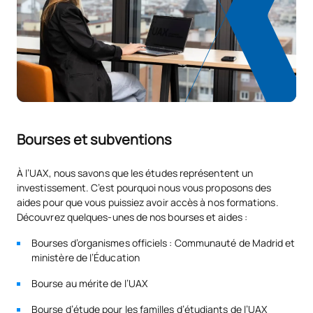
Code
Matières
Caractère*
ECTS
N/A
Cours optionnel
OP
1
TOTAL:
1
Bourses et subventions
Liste des cours optionnels
À l’UAX, nous savons que les études représentent un
SUJETS ANNUELS
investissement. C’est pourquoi nous vous proposons des
aides pour que vous puissiez avoir accès à nos formations.
Découvrez quelques-unes de nos bourses et aides :
Code
Matières
Caractère*
ECTS
Bourses d’organismes officiels : Communauté de Madrid et
ministère de l’Éducation
Introduction aux
V0120305
préparations de pâtisserie
OP
0
Bourse au mérite de l’UAX
et de confiserie en cuisine
Bourse d’étude pour les familles d’étudiants de l’UAX