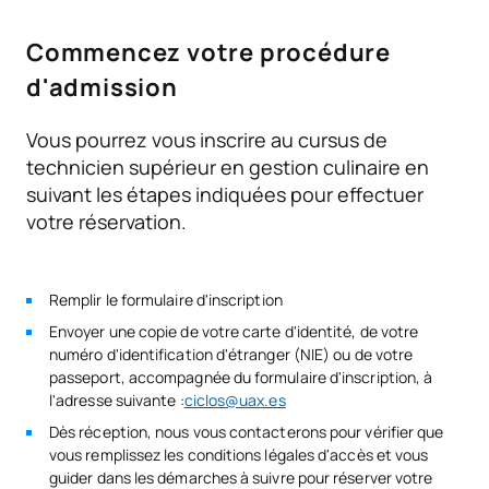
TOTAL:
57
Document prouvant que vous avez réussi la 2e année de
Commencez votre procédure
l'une des modalités du baccalauréat expérimental.
Attestation de réussite aux examens d'entrée dans les
d'admission
COURS À OPTION
cycles de formation de niveau supérieur.
Vous pourrez vous inscrire au cursus de
Code
Matières
Caractère*
ECTS
technicien supérieur en gestion culinaire en
suivant les étapes indiquées pour effectuer
N/A
Cours optionnel
OP
1
votre réservation.
TOTAL:
1
Remplir le formulaire d'inscription
Envoyer une copie de votre carte d'identité, de votre
Deuxième année
numéro d'identification d'étranger (NIE) ou de votre
passeport, accompagnée du formulaire d'inscription, à
SUJETS ANNUELS
l'adresse suivante :
ciclos@uax.es
Dès réception, nous vous contacterons pour vérifier que
Code
Matières
Caractère*
ECTS
vous remplissez les conditions légales d'accès et vous
guider dans les démarches à suivre pour réserver votre