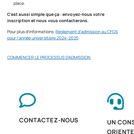
place.
Ressources humaines et
V0220309
gestion d'équipes dans le
OB
3
C'est aussi simple que ça : envoyez-nous votre
secteur de la restauration
inscription et nous vous contacterons.
Pour plus d'informations :
Règlement d'admission au CFGS
Préparations de pâtisserie
pour l'année universitaire 2024-2025
V0220310
OB
14
et de confiserie en cuisine
COMMENCER LE PROCESSUS D'ADMISSION
Gestion administrative et
V0220311
commerciale dans le
OB
5
secteur de la restauration
Gestion de la production
V0220312
OB
17
en cuisine
V0220313
Gastronomie et nutrition
OB
3
CONTACTEZ-NOUS
UN CONS
ORIENT
Parcours personnel vers