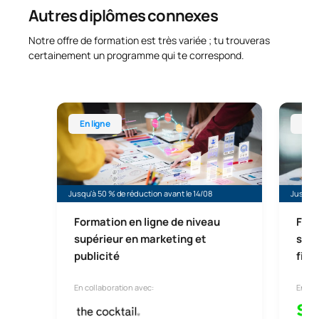
Autres diplômes connexes
Notre offre de formation est très variée ; tu trouveras
certainement un programme qui te correspond.
Formation en ligne de niveau supérieur en marketin
Formati
En ligne
En l
Jusqu'à 50 % de réduction avant le 14/08
Jusqu'à
Formation en ligne de niveau
Form
supérieur en marketing et
supé
publicité
fina
En collaboration avec:
En col