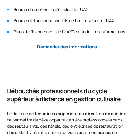
Élargissement des
Bourse de continuité d’études de l’UAX
V0220317
processus de préparation
OP
5
Bourse d’étude pour sportifs de haut niveau de l’UAX
culinaire
Plans de financement de l’UAXDemander des informations
TOTAL:
5
Demander des informations
*Caractère : FB : Formation Basique, Ob : Obligatoire, Op :
Optionnel
Débouchés professionnels du cycle
supérieur à distance en gestion culinaire
Le diplôme
de technicien supérieur en direction de cuisine
te permettra de développer ta carrière professionnelle dans
des restaurants, des hôtels, des entreprises de restauration,
des collectivités et d’autres services gastronomiques, en