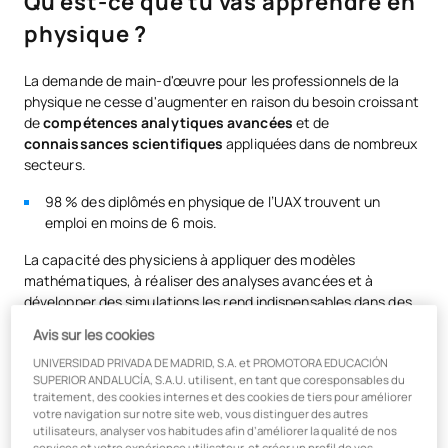
Qu'est-ce que tu vas apprendre en
physique ?
La demande de main-d'œuvre pour les professionnels de la
physique ne cesse d'augmenter en raison du besoin croissant
de
compétences analytiques avancées
et de
connaissances scientifiques
appliquées dans de nombreux
secteurs.
98 % des diplômés en physique de l’UAX trouvent un
emploi en moins de 6 mois.
La capacité des physiciens à appliquer des modèles
mathématiques, à réaliser des analyses avancées et à
développer des simulations les rend indispensables dans des
secteurs tels que l’intelligence artificielle, l’informatique
Avis sur les cookies
quantique, la robotique et la science des données.
UNIVERSIDAD PRIVADA DE MADRID, S.A. et PROMOTORA EDUCACIÓN
Vous participerez à
de véritables projets d’innovation
et
SUPERIOR ANDALUCÍA, S.A.U. utilisent, en tant que coresponsables du
traitement, des cookies internes et des cookies de tiers pour améliorer
de
recherche avec des entreprises, comme le
votre navigation sur notre site web, vous distinguer des autres
développement d’un jumeau virtuel en collaboration avec
utilisateurs, analyser vos habitudes afin d’améliorer la qualité de nos
Avanade by Microsoft.
services et votre expérience utilisateur, et créer un profil de vos