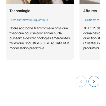
TOTAL:
30
Technologie
Affaires
+ Plan d'informatique quantique
+ Certificat en inn
DEUXIÈME PÉRIODE DE QUATRE MOIS
Notre approche transforme la physique
30 ECTS de for
théorique pour se concentrer sur la
domaines clés d
Code
Matières
Caractère*
ECTS
puissance des technologies émergentes
direction strat
telles que l'industrie 5.0, le Big Data et la
utilisateur ou 
modélisation prédictive.
produits numér
Équations aux dérivées
C0342605
OB
6
partielles
C0342606
Physique des solides
OB
6
Physique
C0342607
statistique/Statistical
OB
6
physics
Gestion des données /