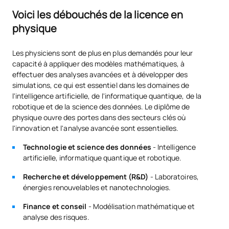
C0342608
OB
6
Data Management
Voici les débouchés de la licence en
physique
C0342609
Méthodes numériques
OB
6
Les physiciens sont de plus en plus demandés pour leur
capacité à appliquer des modèles mathématiques, à
TOTAL:
30
effectuer des analyses avancées et à développer des
simulations, ce qui est essentiel dans les domaines de
l'intelligence artificielle, de l'informatique quantique, de la
Quatrième année
robotique et de la science des données. Le diplôme de
physique ouvre des portes dans des secteurs clés où
SUJETS ANNUELS
l'innovation et l'analyse avancée sont essentielles.
Technologie et science des données
- Intelligence
Code
Matières
Caractère*
ECTS
artificielle, informatique quantique et robotique.
Recherche et développement (R&D)
- Laboratoires,
C0442600
Mémoire de fin d'études
OB
12
énergies renouvelables et nanotechnologies.
Finance et conseil
- Modélisation mathématique et
TOTAL:
12
analyse des risques.