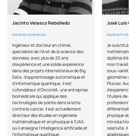
COURS À OPTION
Jacinto Velasco Rebolledo
José Luis Gui
Code
Matières
Caractère*
ECTS
Maître de conférences
Diplôme Professeu
N/A
Cours optionnel
OP
12
Ingénieur et docteur en chimie,
Je suis titulair
spécialiste de l'IA et de la science des
mathématiques 
données, avec plus de 20 ans
diplôme d'étud
TOTAL:
12
d'expérience et une solide expérience
mon travail sur 
dans des projets internationaux de Big
sous-variétés d
Data, d'apprentissage automatique et
géométrie de L
Liste des cours optionnels
d'informatique quantique. Il est
Plücker. Avec p
cofondateur d'OncomIA, une entreprise
d'expérience da
DEUXIÈME PÉRIODE DE QUATRE MOIS
biomédicale qui applique des
titulaire de cer
technologies de pointe dans la lutte
professionnell
Code
Matières
Caractère*
ECTS
contre le cancer. Il est actuellement
différentielles 
directeur des études en ingénierie
physique des pa
mathématique et en physique à l'UAX,
introduction à 
Science des
où il enseigne l'intelligence artificielle et
relativité. Il e
C0442630
mégadonnées / Big Data
OP
6
l'informatique quantique.
algébriques, le