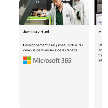
Jumeau virtuel
Modèl
Développement d'un jumeau virtuel du
Utilis
campus de Villanueva de la Cañada.
artifi
travai
intern