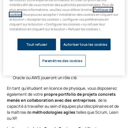
intérêts afin de vous montrer des publicités personnalisées. Pour de
Vous acquerrez
des compétences essentielles en
plus amples informations, veuillez vous référer à notre
Politique de
matière de commerce et de technologie
, telles que la
cookies
. Vous pouvez accepter l’installation des cookies en cliquant sur
programmation, la gestion des entreprises numériques ou
le bouton « Accepter les cookies », configurer vos préférences en
cliquant sur le bouton « Configurer les cookies » ou refuser leur
le big data.
installation en cliquant sur le bouton « Refuser les cookies ».
Un parcours bilingue progressif
avec la possibilité
d’effectuer des stages et des séjours sur des marchés
Tout refuser
Autoriser tous les cookies
stratégiques mondiaux tels que l’Asie, l’Europe ou les
États-Unis.
Vous serez formé(e) dans un
environnement stimulant
Paramètres des cookies
et en collaboration avec le monde de l’entreprise
, au
cœur de Madrid, où des sociétés telles qu’IBM, Caixabank,
Oracle ou AWS joueront un rôle clé.
En tant qu’étudiant en licence de physique, vous disposerez
également de votre
propre portfolio de projets concrets
menés en collaboration avec des entreprises
, de la
capacité à travailler au sein d’équipes pluridisciplinaires et de
la maîtrise de
méthodologies agiles
telles que Scrum, Lean
ou XP.