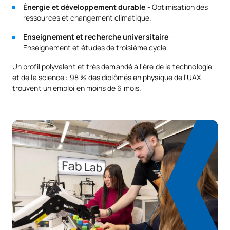
Énergie et développement durable
- Optimisation des
PREMIÈRE PÉRIODE DE QUATRE MOIS
ressources et changement climatique.
Enseignement et recherche universitaire
-
Code
Matières
Caractère*
ECTS
Enseignement et études de troisième cycle.
Un profil polyvalent et très demandé à l'ère de la technologie
Apprentissage
C0442601
OB
6
et de la science : 98 % des diplômés en physique de l'UAX
automatique
trouvent un emploi en moins de 6 mois.
C0442602
Structure de la matière
OB
6
C0442603
Physique quantique II
OB
6
Laboratoire expérimental
C0442604
III / Experimental
OB
6
Laboratory III
TOTAL:
24