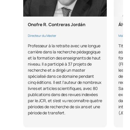
SM151009
Mémoire de master
OB
6
TOTAL:
30
Onofre R. Contreras Jordán
Álvar
Directeur du Master
Maître 
*Caractère : FB : Formation Basique, Ob : Obligatoire, Op :
Optionnel
Professeur à la retraite avec une longue
Titula
carrière dans la recherche pédagogique
assist
et la formation des enseignants de haut
format
niveau. Il a participé à 37 projets de
(FPU) 
recherche et a dirigé un master
les sé
spécialisé dans ce domaine pendant
de l'é
cinq éditions. Il est l'auteur de nombreux
reche
livres et articles scientifiques, avec 80
Salas"
publications dans des revues indexées
except
par le JCR, et s'est vu reconnaître quatre
dans d
périodes de recherche de six ans et une
intern
période de transfert.
(JCR/S