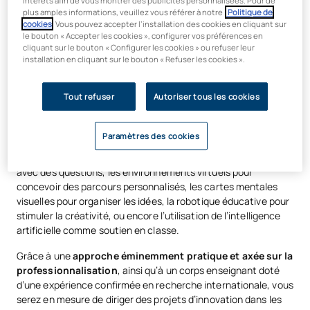
intérêts afin de vous montrer des publicités personnalisées. Pour de
qu’il a réellement compris le sujet (par exemple, avec un
plus amples informations, veuillez vous référer à notre
Politique de
taux de réussite de 90 %), ce qui permet de condenser les
cookies
. Vous pouvez accepter l’installation des cookies en cliquant sur
le bouton « Accepter les cookies », configurer vos préférences en
contenus et d’accélérer l’apprentissage.
cliquant sur le bouton « Configurer les cookies » ou refuser leur
Apprentissage en équipe (Team-Based Learning) :
les
installation en cliquant sur le bouton « Refuser les cookies ».
élèves travaillent en équipe pour résoudre des problèmes
complexes, ce qui permet à l’élève surdoué de diriger, de
Tout refuser
Autoriser tous les cookies
débattre et d’enseigner à ses camarades.
Vous découvrirez également
des outils technologiques clés
Paramètres des cookies
qui vous aideront à personnaliser l’enseignement de manière
simple et pratique : la vidéo interactive pour créer des leçons
avec des questions, les environnements virtuels pour
concevoir des parcours personnalisés, les cartes mentales
visuelles pour organiser les idées, la robotique éducative pour
stimuler la créativité, ou encore l’utilisation de l’intelligence
artificielle comme soutien en classe.
Grâce à une
approche éminemment pratique et axée sur la
professionnalisation
, ainsi qu’à un corps enseignant doté
d’une expérience confirmée en recherche internationale, vous
serez en mesure de diriger des projets d’innovation dans les