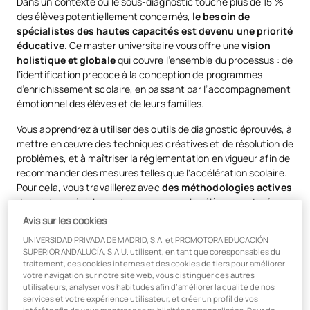
Dans un contexte où le sous-diagnostic touche plus de 15 %
des élèves potentiellement concernés,
le besoin de
spécialistes des hautes capacités est devenu une priorité
éducative
. Ce master universitaire vous offre une
vision
holistique et globale
qui couvre l’ensemble du processus : de
l’identification précoce à la conception de programmes
d’enrichissement scolaire, en passant par l’accompagnement
émotionnel des élèves et de leurs familles.
Vous apprendrez à utiliser des outils de diagnostic éprouvés, à
mettre en œuvre des techniques créatives et de résolution de
problèmes, et à maîtriser la réglementation en vigueur afin de
recommander des mesures telles que l'accélération scolaire.
Pour cela, vous travaillerez avec
des méthodologies actives
de pointe, spécialement conçues pour les élèves surdoués :
Avis sur les cookies
Classe inversée (Flipped Classroom) :
l’élève étudie les
UNIVERSIDAD PRIVADA DE MADRID, S.A. et PROMOTORA EDUCACIÓN
contenus chez lui à son rythme, et le temps passé en
SUPERIOR ANDALUCÍA, S.A.U. utilisent, en tant que coresponsables du
classe est consacré à répondre aux questions, à
traitement, des cookies internes et des cookies de tiers pour améliorer
approfondir les connaissances et à relever des défis.
votre navigation sur notre site web, vous distinguer des autres
utilisateurs, analyser vos habitudes afin d’améliorer la qualité de nos
Apprentissage par la maîtrise (Mastery Learning) :
services et votre expérience utilisateur, et créer un profil de vos
l’élève ne passe pas à la suite tant qu’il n’a pas démontré