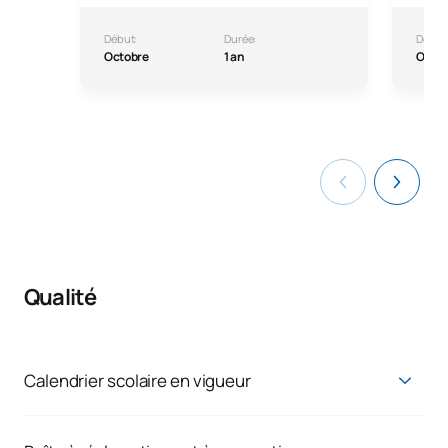
Début:
Durée:
Début
Octobre
1 an
Octo
Qualité
Calendrier scolaire en vigueur
Calendrier scolaire en vigueur