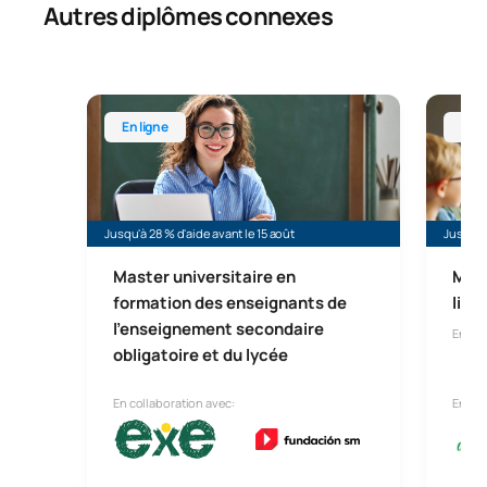
Autres diplômes connexes
Master universitaire en formation des enseignants 
Master 
En ligne
En l
Jusqu'à 28 % d'aide avant le 15 août
Jusqu'à 
Master universitaire en
Mast
formation des enseignants de
lign
l'enseignement secondaire
En lig
obligatoire et du lycée
En collaboration avec:
En col