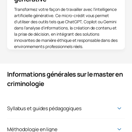
Transformez votre façon de travailler avec l'intelligence
artificielle générative. Ce micro-crédit vous permet
d'utiliser des outils tels que ChatGPT, Copilot ou Gemini
dans l'analyse d'informations, la création de contenu et
la prise de décision, en intégrant des solutions
innovantes de manière éthique et responsable dans des
environnements professionnels réels.
Informations générales sur le master en
criminologie
Syllabus et guides pédagogiques
Master en criminologie appliquée à la gestion
de la sécurité et à la prévention de la
Méthodologie en ligne
criminalité