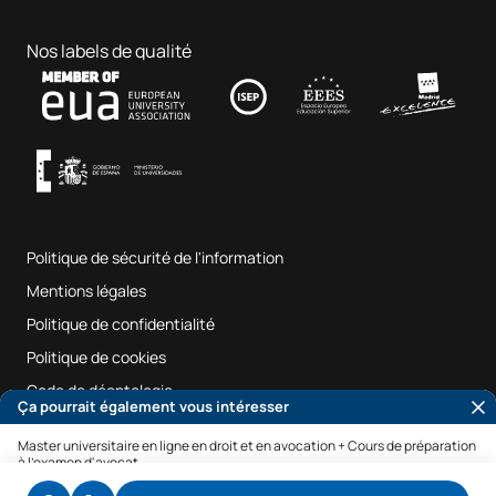
Affaires et technologie
Doctorats
Portail de l'emploi
Hôpital clinique vétérinaire
Sciences de l'éducation
Nos labels de qualité
Contact
Fab Lab UAX
Musique et arts du spectacle
Conditions générales d'utilisation
UAX Digital Garage
Système interne d'assurance qualité
Salles de musique
Foire aux questions
Politique de sécurité de l'information
Plan du site
Mentions légales
Politique de confidentialité
Politique de cookies
Code de déontologie
Ça pourrait également vous intéresser
Accessibilité
Master universitaire en ligne en droit et en avocation + Cours de préparation
à l'examen d'avocat
© UAX 2026