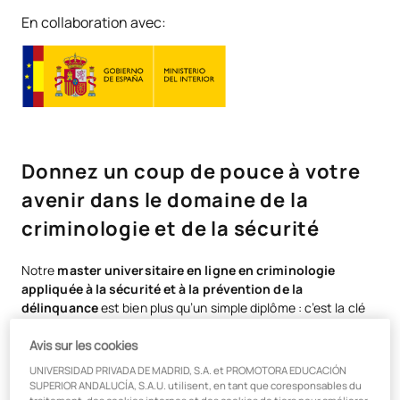
En collaboration avec:
Donnez un coup de pouce à votre
avenir dans le domaine de la
criminologie et de la sécurité
Notre
master universitaire en ligne en criminologie
appliquée à la sécurité et à la prévention de la
délinquance
est bien plus qu’un simple diplôme : c’est la clé
qui vous ouvrira les portes de postes à responsabilités dans
Avis sur les cookies
un secteur en constante évolution. Grâce à un programme
d'études élaboré en collaboration avec des experts et mis à
UNIVERSIDAD PRIVADA DE MADRID, S.A. et PROMOTORA EDUCACIÓN
jour pour répondre aux défis de la sécurité moderne, vous
SUPERIOR ANDALUCÍA, S.A.U. utilisent, en tant que coresponsables du