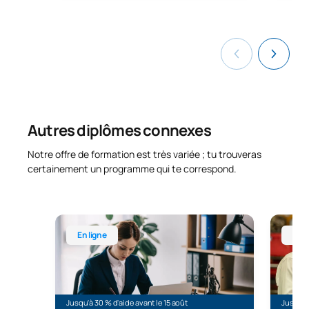
Autres diplômes connexes
Notre offre de formation est très variée ; tu trouveras
certainement un programme qui te correspond.
Master universitaire en ligne en droit et en avocat
Master 
En ligne
En l
Jusqu'à 30 % d'aide avant le 15 août
Jusqu'à 