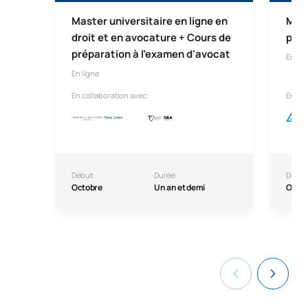
Master universitaire en ligne en
Mast
droit et en avocature + Cours de
prof
préparation à l'examen d'avocat
En lig
En ligne
En collaboration avec:
En col
Début:
Durée:
Début
Octobre
Un an et demi
Octo