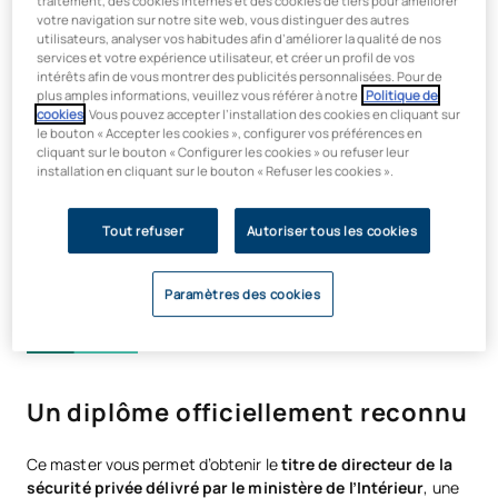
apprendrez auprès d'un corps enseignant unique : 90 % des
traitement, des cookies internes et des cookies de tiers pour améliorer
votre navigation sur notre site web, vous distinguer des autres
intervenants sont des professionnels de haut niveau en
utilisateurs, analyser vos habitudes afin d’améliorer la qualité de nos
activité qui vous plongeront dans la réalité du secteur dès le
services et votre expérience utilisateur, et créer un profil de vos
premier jour. Vous n’acquerrez pas seulement des
intérêts afin de vous montrer des publicités personnalisées. Pour de
connaissances ; vous développerez également la vision
plus amples informations, veuillez vous référer à notre
Politique de
cookies
. Vous pouvez accepter l’installation des cookies en cliquant sur
pratique nécessaire pour diriger des équipes, élaborer des
le bouton « Accepter les cookies », configurer vos préférences en
stratégies de prévention et prendre des décisions complexes.
cliquant sur le bouton « Configurer les cookies » ou refuser leur
installation en cliquant sur le bouton « Refuser les cookies ».
L'UAX est membre de l'AACSB, la plus grande alliance
mondiale dans le domaine de l'enseignement des affaires
.
Ce partenariat avec des institutions de premier plan dans plus
Tout refuser
Autoriser tous les cookies
de 100 pays garantit des diplômes d'excellence, reconnus à
l'échelle internationale et offrant une forte employabilité.
Paramètres des cookies
Un diplôme officiellement reconnu
Ce master vous permet d’obtenir le
titre de directeur de la
sécurité privée délivré par le ministère de l’Intérieur
, une