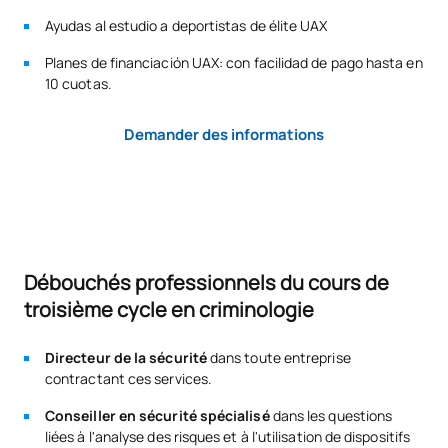
Module de planification de la sécurité
Ayudas al estudio a deportistas de élite UAX
M120718
Mémoire de master
OB
6
Planification des ressources de sécurité
Planes de financiación UAX: con facilidad de pago hasta en
10 cuotas.
Protection des personnes et des biens
TOTAL:
30
Demander des informations
*Caractère : FB : Formation Basique, Ob : Obligatoire, Op :
Optionnel
Débouchés professionnels du cours de
troisième cycle en criminologie
Directeur de la sécurité
dans toute entreprise
contractant ces services.
Conseiller en sécurité spécialisé
dans les questions
liées à l'analyse des risques et à l'utilisation de dispositifs