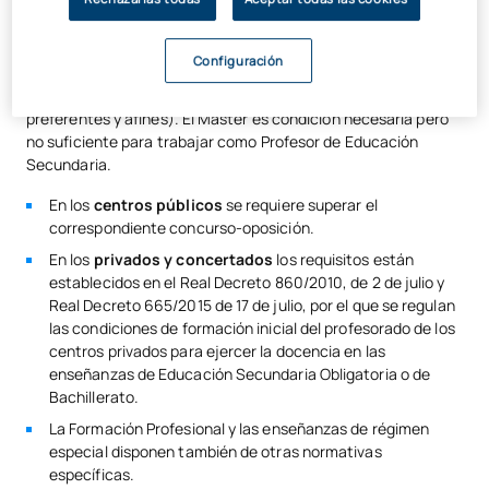
Licenciados y Graduados que deseen ejercer la docencia en
Educación Secundaria Obligatoria, Bachillerato, Formación
Profesional o Enseñanza de Idiomas, y tengan una formación
Configuración
suficiente en las materias correspondientes a la especialidad
elegida (consultar por especialidades, titulaciones de acceso
preferentes y afines). El Máster es condición necesaria pero
no suficiente para trabajar como Profesor de Educación
Secundaria.
En los
centros públicos
se requiere superar el
correspondiente concurso-oposición.
En los
privados y concertados
los requisitos están
establecidos en el Real Decreto 860/2010, de 2 de julio y
Real Decreto 665/2015 de 17 de julio, por el que se regulan
las condiciones de formación inicial del profesorado de los
centros privados para ejercer la docencia en las
enseñanzas de Educación Secundaria Obligatoria o de
Bachillerato.
La Formación Profesional y las enseñanzas de régimen
especial disponen también de otras normativas
específicas.