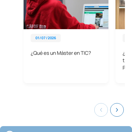
01 / 07 / 2026
08 
¿Qué es un Máster en TIC?
¿Qué
tien
Prim