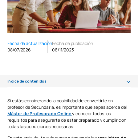
Fecha de actualización
Fecha de publicación
08/07/2026
06/11/2023
Índice de contenidos
Qué es el Máster de Profesorado
Si estás considerando la posibilidad de convertirte en
profesor de Secundaria, es importante que sepas acerca del
Requisitos para realizar el Máster de Profesorado
Máster de Profesorado Online
y conocer todos los
Acceso al Máster de Profesorado: ¿Qué necesito?
requisitos para asegurarte de estar preparado y cumplir con
todas las condiciones necesarias.
Titulaciones necesarias para acceder al Máster de Profesorado
En este artículo, te guiaremos a través de los
requisitos de