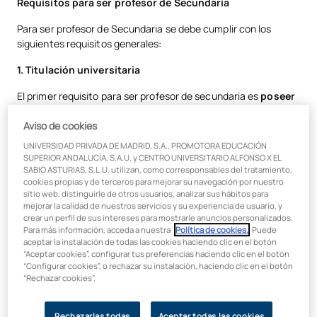
Requisitos para ser profesor de Secundaria
Para ser profesor de Secundaria se debe cumplir con los
siguientes requisitos generales:
1. Titulación universitaria
El primer requisito para ser profesor de secundaria es
poseer
una titulación universitaria.
Normalmente, esto implica
Aviso de cookies
tener una licenciatura o un grado en una disciplina
relacionada con la materia que deseas enseñar
. Por
UNIVERSIDAD PRIVADA DE MADRID, S.A., PROMOTORA EDUCACIÓN
ejemplo, si quieres ser profesor de Matemáticas, tu titulación
SUPERIOR ANDALUCÍA, S.A.U. y CENTRO UNIVERSITARIO ALFONSO X EL
universitaria deberá estar relacionada con las Matemáticas.
SABIO ASTURIAS, S.L.U. utilizan, como corresponsables del tratamiento,
cookies propias y de terceros para mejorar su navegación por nuestro
sitio web, distinguirle de otros usuarios, analizar sus hábitos para
2. Tener el Máster en Profesorado
mejorar la calidad de nuestros servicios y su experiencia de usuario, y
crear un perfil de sus intereses para mostrarle anuncios personalizados.
Para poder habilitarte es requisito indispensable contar con el
Para más información, acceda a nuestra
Política de cookies.
. Puede
Máster Universitario en Profesorado de ESO y Bachillerato,
aceptar la instalación de todas las cookies haciendo clic en el botón
Formación Profesional y Enseñanza de Idiomas.
“Aceptar cookies”, configurar tus preferencias haciendo clic en el botón
“Configurar cookies”, o rechazar su instalación, haciendo clic en el botón
3. Obtener la habilitación
“Rechazar cookies”.
El máster en formación de profesorado está dirigido a los
Rechazarlas todas
Aceptar todas las cookies