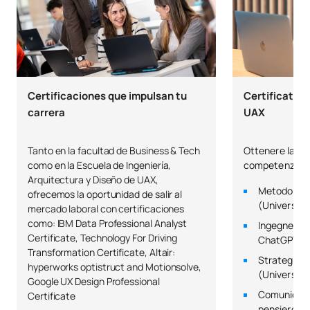
SECONDO QUADRIMESTRE
Codice
Soggetti
Carattere*
ECTS
Certificaciones que impulsan tu
Certificato de
Diritto civile 2: contratti
carrera
UAX
C0220423
OB
3
intelligenti
Tanto en la facultad de Business & Tech
Ottenere la cer
Documentazione e
como en la Escuela de Ingeniería,
competenze più
C0220424
OB
3
informatica giuridica
Arquitectura y Diseño de UAX,
Metodologie
ofrecemos la oportunidad de salir al
(Università 
mercado laboral con certificaciones
C0220426
Diritto penale 1
OB
6
como: IBM Data Professional Analyst
Ingegneria d
Certificate, Technology For Driving
ChatGPT (Un
Transformation Certificate, Altair:
Analisi dei bilanci/Financial
Strategie e
C0320115
OB
6
hyperworks optistruct and Motionsolve,
Statements Analysis
(Università
Google UX Design Professional
Comunicazi
Certificate
pensiero an
Commercio