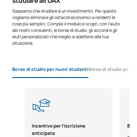
studiare all’UAX
Filosofia del diritto /
Sappiamo che studiare è un investimento. Per questo
C0420418
OB
3
Philosophy of Law
vogliamo eliminare gli ostacoli economici e renderti le
cose più semplici. Compila il modulo e scopri, con l’aiuto
dei nostri consulenti, le borse di studio, gli accordi e gli
TOTALE:
36
aiuti personalizzati che meglio si adattano alla tua
situazione.
SECONDO QUADRIMESTRE
Borse di studio per nuovi studenti
Borse di studio per s
Codice
Soggetti
Carattere*
ECTS
C0320421
Diritto amministrativo 4
OB
6
Diritto del lavoro e
C0320423
OB
6
previdenza sociale
Incentivo per l'iscrizione
Bors
Diritto processuale del
C0420419
OB
3
anticipata
lavoro