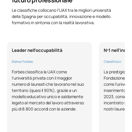
Le classifiche collocano l’UAX tra le migliori università
N/A
Corso facoltativo
OP
6
della Spagna per occupabilità, innovazione e modello
formativo in sintonia con la realtà lavorativa.
TOTALE:
6
Leader nell'occupabilità
Nº1 nell'inse
Elenco delle materie opzionali
Elenco Forbes
Classifica U
SECONDO QUADRIMESTRE
Forbes classifica la UAX come
La prestigiosa c
l'università privata con il maggior
Fondazione BBVA
Codice
Soggetti
Carattere*
ECTS
numero di laureati che lavorano nel suo
come l'universit
territorio (quasi il 90%), grazie a un
inserimento lav
Analisi di borsa / Stock
modello educativo unico e saldamente
2023, consolida
C0420153
OP
6
market analysis
legato al mercato del lavoro attraverso
incentrato sull
più di 8.800 accordi con le aziende.
nostri laureati.
Comunicazione integrata di
C0420154
marketing / Integral
OP
6