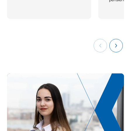
C0320116
internazionale/International
OB
6
Trade
Fiscalità delle
C0320117
imprese/Taxation of the
OB
6
company
Gestione delle operazioni e
dell'innovazione/Operations
C0320118
OB
6
and Innovation
Management
Diritto finanziario e
C0320420
OB
6
tributario 1
C0320422
Diritto commerciale 1
OB
6