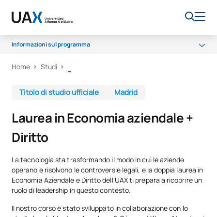
Informazioni sul programma
Home
Studi
Perché UAX
Programma
Titolo di studio ufficiale
Madrid
Campus
Laurea in Economia aziendale +
Opportunità di carriera
Diritto
Sala dei professori
Borse di studio
La tecnologia sta trasformando il modo in cui le aziende
operano e risolvono le controversie legali, e la doppia laurea in
Economia Aziendale e Diritto dell'UAX ti prepara a ricoprire un
ruolo di leadership in questo contesto.
Il nostro corso è stato sviluppato in collaborazione con lo