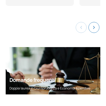
Marketing Communication
Tirocinio accademico
C0420157
OP
12
esterno II
Tirocinio accademico
C0420439
OP
6
esterno I
TOTALE:
30
*Carattere: FB:Formazione di base, Ob: Obbligatorio, Op:
Opzionale
Domande frequenti
Doppia laurea in Giurisprudenza e Economia Aziendale