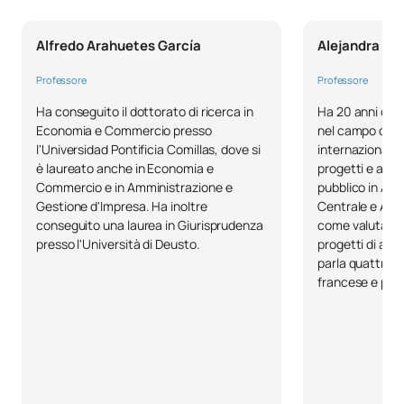
tributario 2
Alfredo Arahuetes García
Alejandra Es
TOTALE:
48
Professore
Professore
Ha conseguito il dottorato di ricerca in
Ha 20 anni di e
SECONDO QUADRIMESTRE
Economia e Commercio presso
nel campo dell
l'Universidad Pontificia Comillas, dove si
internazionale 
Codice
Soggetti
Carattere*
ECTS
è laureato anche in Economia e
progetti e acco
Commercio e in Amministrazione e
pubblico in Am
Gestione d'Impresa. Ha inoltre
Centrale e Afri
C0220421
Diritto processuale 2
OB
6
conseguito una laurea in Giurisprudenza
come valutator
presso l'Università di Deusto.
progetti di aiut
parla quattro l
C0220422
Diritto dell'Unione europea
OB
6
francese e por
C0220425
Diritto amministrativo 2
OB
6
Tirocini accademici esterni
C0420111
OB
12
I/Internships