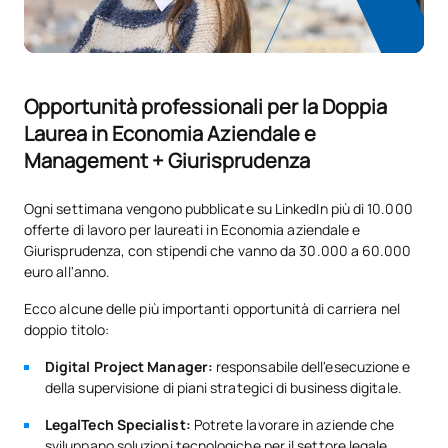
TOTALE:
48
Quarto anno
Opportunità professionali per la Doppia
Laurea in Economia Aziendale e
PRIMO QUADRIMESTRE
Management + Giurisprudenza
Codice
Soggetti
Carattere*
ECTS
Ogni settimana vengono pubblicate su LinkedIn più di 10.000
offerte di lavoro per laureati in Economia aziendale e
C0220416
Diritto amministrativo 1
OB
3
Giurisprudenza, con stipendi che vanno da 30.000 a 60.000
euro all'anno.
C0220420
Diritto processuale 1
OB
3
Ecco alcune delle più importanti opportunità di carriera nel
doppio titolo:
C0320416
Diritto civile 3
OB
6
Digital Project Manager:
responsabile dell'esecuzione e
della supervisione di piani strategici di business digitale.
C0320417
Diritto penale 2
OB
6
LegalTech Specialist:
Potrete lavorare in aziende che
sviluppano soluzioni tecnologiche per il settore legale.