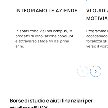
INTEGRIAMO LE AZIENDE
VI GUID
Codice
Soggetti
Carattere*
ECTS
MOTIVI
Diritto internazionale
C0220417
OB
6
pubblico
In spazi condivisi nel campus, in
Programma d
progetti di innovazione congiunti
accademico 
e attraverso stage fin dai primi
focalizza gli 
C0320418
Diritto processuale 3
OB
6
anni.
verso il vost
C0320419
Diritto amministrativo 3
OB
6
C0420414
Diritto commerciale 2
OB
6
Diritto internazionale
C0420415
OB
6
privato
Borse di studio e aiuti finanziari per
C0420417
Gestione dei progetti legali
OB
3