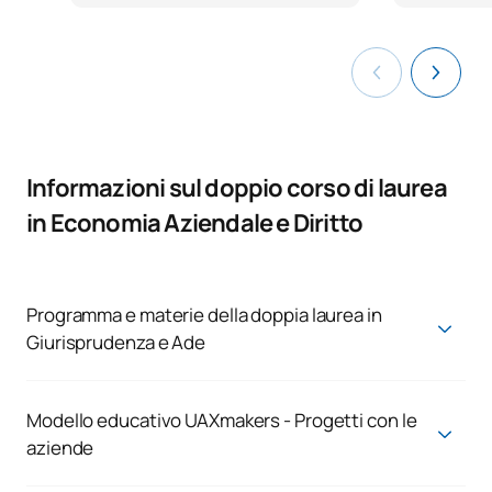
Informazioni sul doppio corso di laurea
in Economia Aziendale e Diritto
Programma e materie della doppia laurea in
Giurisprudenza e Ade
Laurea in Economia e Commercio + Laurea in
Giurisprudenza
Modello educativo UAXmakers - Progetti con le
Primo corso
aziende
Gli studenti della doppia laurea in Business Administration e
PRIMO QUADRIMESTRE