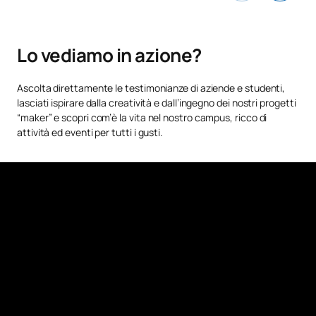
C0120413
Diritto costituzionale 1
OB
6
Lo vediamo in azione?
Contabilità aziendale e dei
C0220111
OB
6
Ascolta direttamente le testimonianze di aziende e studenti,
costi
lasciati ispirare dalla creatività e dall’ingegno dei nostri progetti
“maker” e scopri com’è la vita nel nostro campus, ricco di
Fondamenti di
attività ed eventi per tutti i gusti.
C0220112
marketing/Fundamentals of
FB
6
Marketing
C0220113
Matematica finanziaria
OB
6
C0220114
Microeconomia
OB
6
Responsabilità sociale
C0220115
OB
6
d'impresa