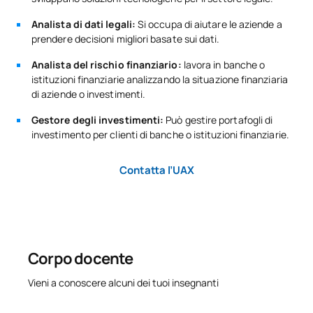
Controllo economico
Analista di dati legali:
Si occupa di aiutare le aziende a
C0420107
dell'azienda / Sistemi di
OB
6
prendere decisioni migliori basate sui dati.
controllo di gestione
Analista del rischio finanziario:
lavora in banche o
istituzioni finanziarie analizzando la situazione finanziaria
Direzione
di aziende o investimenti.
C0420108
finanziaria/Gestione
OB
6
finanziaria aziendale
Gestore degli investimenti:
Può gestire portafogli di
investimento per clienti di banche o istituzioni finanziarie.
Informatica
Contatta l’UAX
C0420109
gestionale/Sistemi
OB
6
informativi gestionali
Ricerche di
C0420110
mercato/Marketing
OB
6
Corpo docente
Research
Vieni a conoscere alcuni dei tuoi insegnanti
Diritto finanziario e
C0420416
OB
6