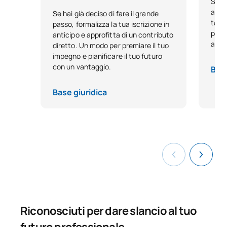
Se h
acca
Se hai già deciso di fare il grande
tale
passo, formalizza la tua iscrizione in
Conformità
C0420420
OB
3
pensa
anticipo e approfitta di un contributo
normativa/Compliance
anno
diretto. Un modo per premiare il tuo
impegno e pianificare il tuo futuro
con un vantaggio.
Diritto commerciale
Base
C0420421
OB
6
internazionale
Base giuridica
C0420422
Tirocini accademici esterni
OB
6
C0420423
Tesi di laurea triennale
OB
6
TOTALE:
36
CORSI ELETTIVI
Riconosciuti per dare slancio al tuo
futuro professionale
Codice
Soggetti
Carattere*
ECTS