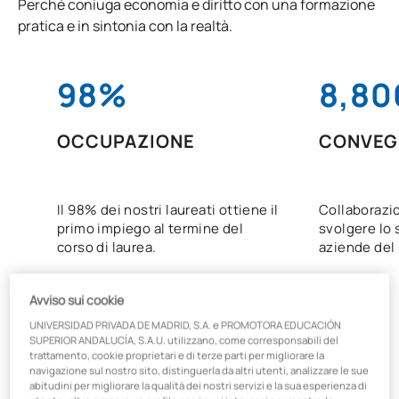
Perché coniuga economia e diritto con una formazione
pratica e in sintonia con la realtà.
98%
8,80
OCCUPAZIONE
CONVEG
Il 98% dei nostri laureati ottiene il
Collaborazi
primo impiego al termine del
svolgere lo 
corso di laurea.
aziende del 
Avviso sui cookie
UNIVERSIDAD PRIVADA DE MADRID, S.A. e PROMOTORA EDUCACIÓN
SUPERIOR ANDALUCÍA, S.A.U. utilizzano, come corresponsabili del
trattamento, cookie proprietari e di terze parti per migliorare la
navigazione sul nostro sito, distinguerla da altri utenti, analizzare le sue
abitudini per migliorare la qualità dei nostri servizi e la sua esperienza di