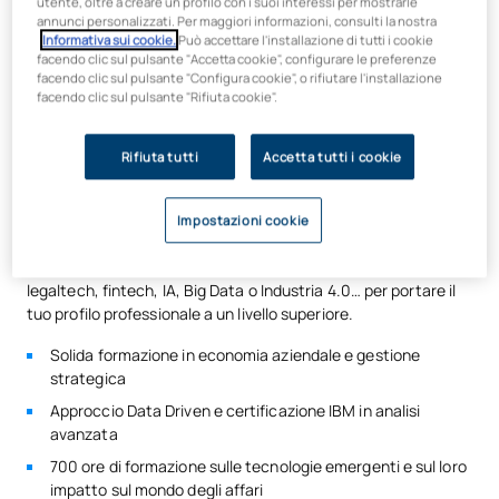
utente, oltre a creare un profilo con i suoi interessi per mostrarle
Cosa imparerai nel corso di laurea
annunci personalizzati. Per maggiori informazioni, consulti la nostra
Informativa sui cookie.
Può accettare l'installazione di tutti i cookie
doppia in Economia Aziendale e
facendo clic sul pulsante "Accetta cookie", configurare le preferenze
facendo clic sul pulsante "Configura cookie", o rifiutare l'installazione
Giurisprudenza?
facendo clic sul pulsante "Rifiuta cookie".
Il
doppio corso di laurea in Amministrazione e Gestione
Rifiuta tutti
Accetta tutti i cookie
Aziendale + Diritto
dell’UAX ti prepara a integrare le
conoscenze fondamentali del settore aziendale, quali il diritto
internazionale, la mediazione, la finanza, il marketing...con
Impostazioni cookie
due aspetti oggi fondamentali: l’utilizzo dei dati nel processo
decisionale e la formazione sulle tecnologie emergenti quali
legaltech, fintech, IA, Big Data o Industria 4.0… per portare il
tuo profilo professionale a un livello superiore.
Solida formazione in economia aziendale e gestione
strategica
Approccio Data Driven e certificazione IBM in analisi
avanzata
700 ore di formazione sulle tecnologie emergenti e sul loro
impatto sul mondo degli affari