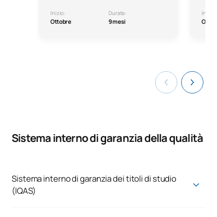
Inizio:
Durata:
Inizio:
Ottobre
9 mesi
Ottob
Sistema interno di garanzia della qualità
Sistema interno di garanzia dei titoli di studio
(IQAS)
Sistema interno di garanzia della qualità