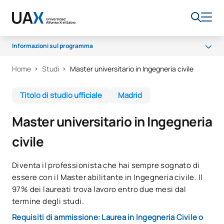
Informazioni sul programma
Home
Studi
Master universitario in Ingegneria civile
Perché UAX
Programma
Titolo di studio ufficiale
Madrid
Opportunità di carriera
Master universitario in Ingegneria
Accesso e ammissione
civile
Borse di studio
Qualità
Diventa il professionista che hai sempre sognato di
essere con il Master abilitante in Ingegneria civile. Il
97% dei laureati trova lavoro entro due mesi dal
termine degli studi.
Requisiti di ammissione: Laurea in Ingegneria Civile o