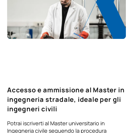
Pianificazione, gestione e
M240501
gestione operativa delle
OB
6
infrastrutture
M240502
Tirocini esterni
OB
6
M240503
Tesi di laurea magistrale
OB
18
M240504
Tirocini esterni
OB
9
M240505
Tesi di laurea magistrale
OB
15
Accesso e ammissione al Master in
ingegneria stradale, ideale per gli
TOTALE:
54
ingegneri civili
Potrai iscriverti al Master universitario in
*Carattere: FB:Formazione di base, Ob: Obbligatorio, Op:
Ingegneria civile seguendo la procedura
Opzionale