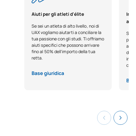
Aiuti per gli atleti d'élite
Ince
anti
Se sei un atleta di alto livello, noi di
UAX vogliamo aiutarti a conciliare la
Se ha
tua passione con gli studi. Ti offriamo
passo
aiuti specifici che possono arrivare
antic
fino al 50% dell'importo della tua
diret
retta.
impeg
con 
Base giuridica
Base