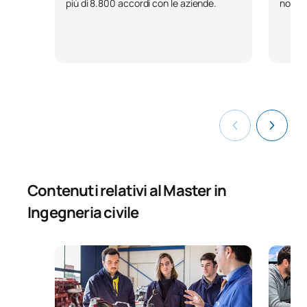
più di 8.800 accordi con le aziende.
nostri
Contenuti relativi al Master in
Ingegneria civile