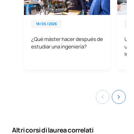
18 / 05 / 2026
06 
¿Qué máster hacer después de
UAX
estudiar una ingeniería?
univ
Ing
Altri corsi di laurea correlati