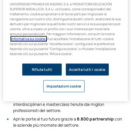
UNIVERSIDAD PRIVADA DE MADRID, S.A. e PROMOTORA EDUCACIÓN
SUPERIOR ANDALUCÍA, S.A.U. utilizzano, come corresponsabili del
trattamento, cookie proprietari e di terze parti per migliorare la
navigazione sul nostro sito, distinguerla da altri utenti, analizzare le sue
abitudini per migliorare la qualità dei nostri servizi e la sua esperienza di
Cosa imparerai nel Master
utente, oltre a creare un profilo con i suoi interessi per mostrarle
annunci personalizzati. Per maggiori informazioni, consulti la nostra
universitario in Ingegneria, Canali
Informativa sui cookie.
Può accettare l'installazione di tutti i cookie
facendo clic sul pulsante "Accetta cookie", configurare le preferenze
e Porti?
facendo clic sul pulsante "Configura cookie", o rifiutare l'installazione
facendo clic sul pulsante "Rifiuta cookie".
Frequentare il
Master universitario in Ingegneria civile a
Madrid ti offre una formazione completa nel settore
Rifiuta tutti
Accetta tutti i cookie
dell’ingegneria civile. Al termine del percorso, sarai abilitato a
lavorare come ingegnere civile.
Impostazioni cookie
La tua formazione si baserà su
metodologie “Agile”
incentrate
sulla sperimentazione, con progetti
interdisciplinari e masterclass tenute dai migliori
professionisti del settore.
Apri le porte al tuo futuro grazie a
8.800 partnership
con
le aziende più rinomate del settore.