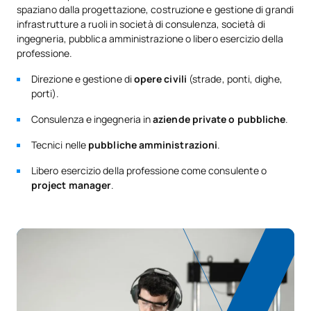
M140508
OB
6
spaziano dalla progettazione, costruzione e gestione di grandi
pianificazione urbana
infrastrutture a ruoli in società di consulenza, società di
Repsol
ingegneria, pubblica amministrazione o libero esercizio della
Pianificazione, gestione e
professione.
Trabit
M140509
esercizio dei trasporti e
OB
6
Direzione e gestione di
opere civili
(strade, ponti, dighe,
delle infrastrutture
porti).
Prointec
Consulenza e ingegneria in
aziende private o pubbliche
.
Rifiuti, depurazione e
M140510
OB
6
trattamento delle acque
Acciona
Tecnici nelle
pubbliche amministrazioni
.
Libero esercizio della professione come consulente o
TOTALE:
30
Inneco
project manager
.
Dragados
Secondo anno
PRIMO QUADRIMESTRE
Codice
Soggetti
Carattere*
ECTS