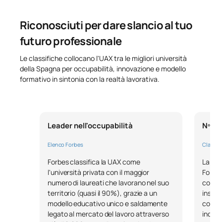
Riconosciuti per dare slancio al tuo
futuro professionale
Le classifiche collocano l'UAX tra le migliori università
della Spagna per occupabilità, innovazione e modello
formativo in sintonia con la realtà lavorativa.
Leader nell'occupabilità
Nº1 n
Elenco Forbes
Classifi
Forbes classifica la UAX come
La pre
l'università privata con il maggior
Fondaz
numero di laureati che lavorano nel suo
come l
territorio (quasi il 90%), grazie a un
inseri
modello educativo unico e saldamente
consol
legato al mercato del lavoro attraverso
incent