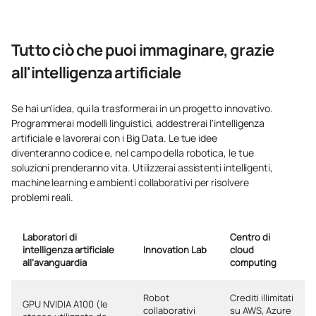
Applicazione
dell'intelligenza artificiale:
robotica e automazione /
C0442533
OP
6
Tutto ciò che puoi immaginare, grazie
Application of Artificial
all'intelligenza artificiale
Intelligence: Robotics and
Automation
Se hai un'idea, qui la trasformerai in un progetto innovativo.
Programmerai modelli linguistici, addestrerai l'intelligenza
Imprenditoria digitale /
C0442534
OP
6
artificiale e lavorerai con i Big Data. Le tue idee
Digital Entrepreneurship
diventeranno codice e, nel campo della robotica, le tue
soluzioni prenderanno vita. Utilizzerai assistenti intelligenti,
machine learning e ambienti collaborativi per risolvere
TOTALE:
30
problemi reali.
*Carattere: FB:Formazione di base, Ob: Obbligatorio, Op:
Laboratori di
Centro di
Opzionale
intelligenza artificiale
Innovation Lab
cloud
all’avanguardia
computing
Robot
Crediti illimitati
GPU NVIDIA A100 (le
collaborativi
su AWS, Azure