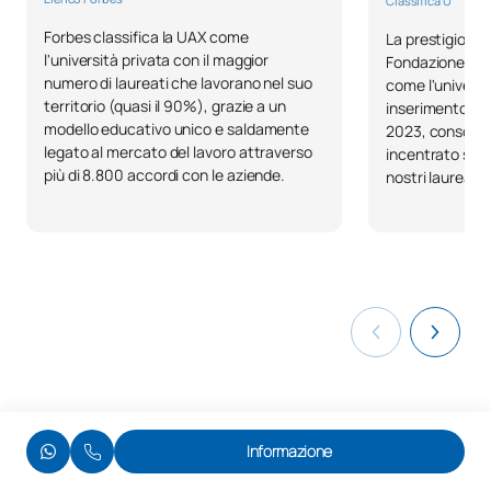
Classifica U
Forbes classifica la UAX come
La prestigiosa c
l'università privata con il maggior
Fondazione BBVA
numero di laureati che lavorano nel suo
come l'universit
territorio (quasi il 90%), grazie a un
inserimento lav
modello educativo unico e saldamente
2023, consolida
legato al mercato del lavoro attraverso
incentrato sull
più di 8.800 accordi con le aziende.
nostri laureati.
Informazione