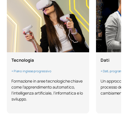
Terzo anno
PRIMO QUADRIMESTRE
Codice
Soggetti
Carattere*
ECTS
Tecnologia
Dati
Apprendimento automatico
C0342500
OB
6
II / Machine Learning II
+ Piano inglese progressivo
+ Dati, programmaz
Formazione in aree tecnologiche chiave
Un approccio ba
Architetture per
come l'apprendimento automatico,
processo decisi
C0342501
l'elaborazione di grandi
OB
6
l'intelligenza artificiale, l'informatica e lo
cambiamento.
quantità di dati
sviluppo.
Gestione dell'innovazione e
delle tecnologie
C0342502
esponenziali / Innovation
OB
6