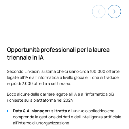
and Exponential
Technologies Management
Metodologie Agile per
C0342503
OB
6
l'intelligenza artificiale
Opportunità professionali per la laurea
Modellizzazione avanzata
C0342504
OB
6
triennale in IA
delle informazioni
Secondo Linkedin, si stima che ci siano circa 100.000 offerte
TOTALE:
30
legate all'IA e all'informatica a livello globale, il che si traduce
in più di 2.000 offerte a settimana.
Ecco alcune delle carriere legate all'IA e all'informatica più
SECONDO QUADRIMESTRE
richieste sulla piattaforma nel 2024:
Codice
Soggetti
Carattere*
ECTS
Data & AI Manager: si tratta di
un ruolo poliedrico che
comprende la gestione dei dati e dell'intelligenza artificiale
all'interno di un'organizzazione.
Crittografia e sicurezza /