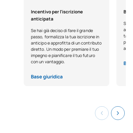
Incentivo per l'iscrizione
Bors
anticipata
Se h
acca
Se hai già deciso di fare il grande
tale
passo, formalizza la tua iscrizione in
pensa
anticipo e approfitta di un contributo
anno
diretto. Un modo per premiare il tuo
impegno e pianificare il tuo futuro
con un vantaggio.
Base
Base giuridica