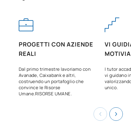
Artificial Intelligence:
Biotechnology and Digital
Health
A. dell'Intelligenza
Artificiale: Blockchain,
PROGETTI CON AZIENDE
VI GUID
criptovalute e FinTech /
REALI
MOTIVI
C0442531
Applicazione
OP
6
dell'Intelligenza Artificiale:
Dal primo trimestre lavoriamo con
I tutor acca
Blockchain, criptovalute e
Avanade, Caixabank e altri,
vi guidano in
FinTech
costruendo un portafoglio che
valorizzando
convince le Risorse
unico.
Umane.RISORSE UMANE.
Applicazioni
dell'intelligenza artificiale:
C0442532
OP
6
informatica quantistica /
Quantum Computing