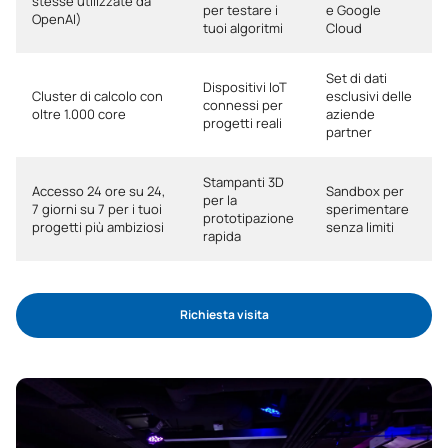
stesse utilizzate da
per testare i
e Google
OpenAI)
tuoi algoritmi
Cloud
Set di dati
Dispositivi IoT
Cluster di calcolo con
esclusivi delle
connessi per
oltre 1.000 core
aziende
progetti reali
partner
Stampanti 3D
Accesso 24 ore su 24,
Sandbox per
per la
7 giorni su 7 per i tuoi
sperimentare
prototipazione
progetti più ambiziosi
senza limiti
rapida
Richiesta visita