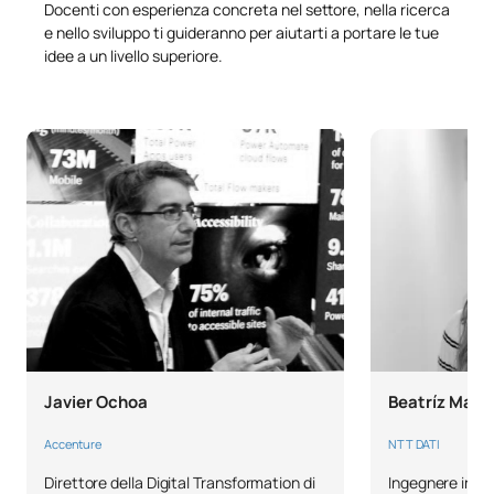
Artificial Intelligence
Docenti con esperienza concreta nel settore, nella ricerca
Regulation and Ethics
e nello sviluppo ti guideranno per aiutarti a portare le tue
idee a un livello superiore.
TOTALE:
12
SECONDO QUADRIMESTRE
Codice
Soggetti
Carattere*
ECTS
C0442502
Tirocinio in azienda
OB
18
C0442503
Tesi di laurea triennale
OB
12
Javier Ochoa
Beatríz Magá
TOTALE:
30
Accenture
NTT DATI
Direttore della Digital Transformation di
Ingegnere info
CORSI ELETTIVI