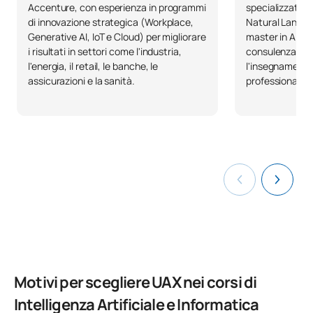
Accenture, con esperienza in programmi
specializzata in
di innovazione strategica (Workplace,
Natural Langua
Codice
Soggetti
Carattere*
ECTS
Generative AI, IoT e Cloud) per migliorare
master in AI & 
i risultati in settori come l'industria,
consulenza in
l'energia, il retail, le banche, le
l'insegnamento 
N/A
Corso facoltativo
OP
18
assicurazioni e la sanità.
professionale.
TOTALE:
18
Elenco delle materie opzionali
PRIMO QUADRIMESTRE
Codice
Soggetti
Carattere*
ECTS
Applicazione
dell'intelligenza artificiale:
Motivi per scegliere UAX nei corsi di
biotecnologia e salute
Intelligenza Artificiale e Informatica
C0442530
digitale / Application of
OP
6