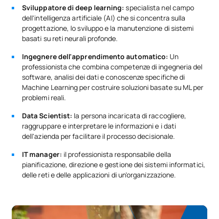
C0342505
Crittografia e sicurezza
OB
6
Sviluppatore di deep learning:
specialista nel campo
dell'intelligenza artificiale (AI) che si concentra sulla
informatica
progettazione, lo sviluppo e la manutenzione di sistemi
basati su reti neurali profonde.
Sviluppo software nel cloud
Ingegnere dell'apprendimento automatico:
Un
e DevOps / Software
C0342506
OB
6
professionista che combina competenze di ingegneria del
Development in the Cloud -
software, analisi dei dati e conoscenze specifiche di
DevOps
Machine Learning per costruire soluzioni basate su ML per
problemi reali.
L'impatto dell'intelligenza
Data Scientist:
la persona incaricata di raccogliere,
artificiale sul mondo degli
raggruppare e interpretare le informazioni e i dati
C0342507
affari / The impact of
OB
6
dell'azienda per facilitare il processo decisionale.
Artificial Intelligence on
IT manager:
il professionista responsabile della
business
pianificazione, direzione e gestione dei sistemi informatici,
delle reti e delle applicazioni di un'organizzazione.
Reti neurali e
C0342508
OB
6
apprendimento profondo