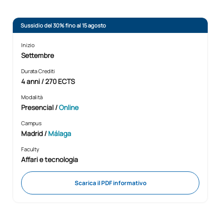
Sussidio del 30% fino al 15 agosto
Inizio
Settembre
Durata Crediti
4 anni / 270 ECTS
Modalità
Presencial
/
Online
Campus
Madrid /
Málaga
Faculty
Affari e tecnologia
Scarica il PDF informativo