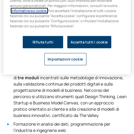
utente, oltre a creare un profilo con i suoi interessi per mostrarle
progettazione UX
annunci personalizzati. Per maggiori informazioni, consulti la nostra
Informativa sui cookie.
Può accettare l'installazione di tutti i cookie
Grazie al
Certificato in Business e Innovazione di
facendo clic sul pulsante "Accetta cookie", configurare le preferenze
facendo clic sul pulsante "Configura cookie", o rifiutare l'installazione
Prodotto
, acquisirai 30 ECTS aggiuntivi in gestione
facendo clic sul pulsante "Rifiuta cookie".
strategica, esperienza utente e lancio di MVP.
Cosa imparerai?
Rifiuta tutti
Accetta tutti i cookie
Una solida formazione in informatica, sviluppo, machine
learning e IoT, tra le altre cose
Impostazioni cookie
700 ore di
formazione certificata in
Business &
Innovazione di Prodotto
; questo certificato si compone
di
tre moduli
incentrati sulle metodologie di innovazione,
sulla validazione continua dei prodotti digitali e sulla
progettazione di modelli di business. Nel corso del
percorso si utilizzano strumenti quali Design Thinking, Lean
Startup e Business Model Canvas, con un approccio
pratico orientato al cliente e alla creazione di modelli di
business innovativi, certificato da The Valley.
Formazione in analisi dei dati, programmazione per
l’industria e ingegneria web