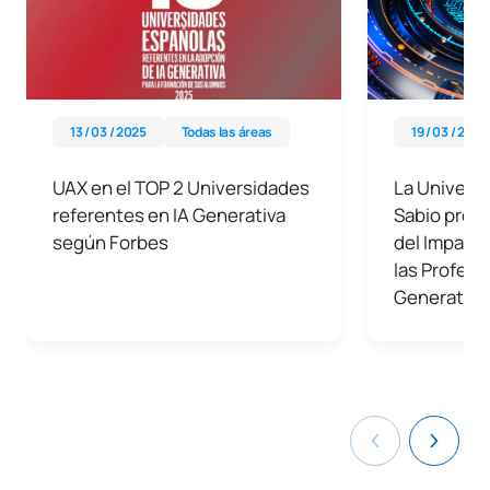
13 / 03 / 2025
Todas las áreas
19 / 03 / 2024
UAX en el TOP 2 Universidades
La Universi
referentes en IA Generativa
Sabio prese
según Forbes
del Impacto
las Profesi
Generativa